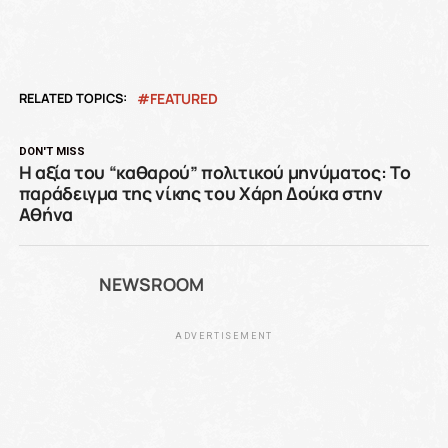
RELATED TOPICS:
FEATURED
DON'T MISS
Η αξία του “καθαρού” πολιτικού μηνύματος: Το
παράδειγμα της νίκης του Χάρη Δούκα στην
Αθήνα
NEWSROOM
ADVERTISEMENT