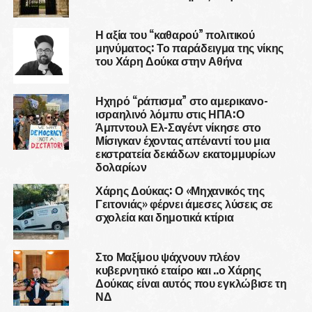
Η αξία του “καθαρού” πολιτικού
μηνύματος: Το παράδειγμα της νίκης
του Χάρη Δούκα στην Αθήνα
Ηχηρό “ράπισμα” στο αμερικανο-
ισραηλινό λόμπυ στις ΗΠΑ:Ο
Άμπντουλ Ελ-Σαγέντ νίκησε στο
Μίσιγκαν έχοντας απέναντί του μια
εκστρατεία δεκάδων εκατομμυρίων
δολαρίων
Χάρης Δούκας: Ο «Μηχανικός της
Γειτονιάς» φέρνει άμεσες λύσεις σε
σχολεία και δημοτικά κτίρια
Στο Μαξίμου ψάχνουν πλέον
κυβερνητικό εταίρο και ..ο Χάρης
Δούκας είναι αυτός που εγκλώβισε τη
ΝΔ