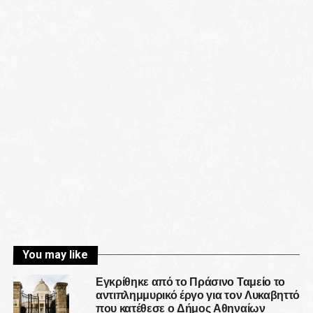
You may like
Εγκρίθηκε από το Πράσινο Ταμείο το
αντιπλημμυρικό έργο για τον Λυκαβηττό
που κατέθεσε ο Δήμος Αθηναίων