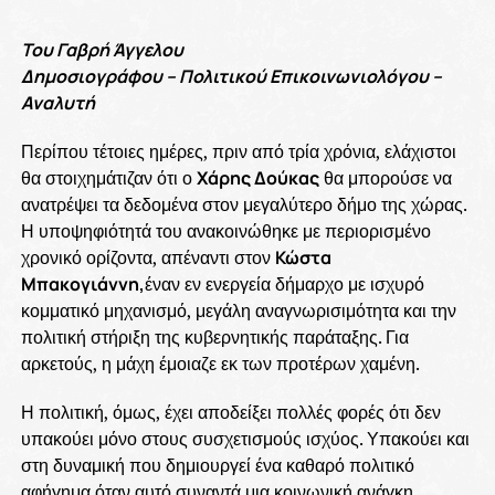
Του Γαβρή Άγγελου
Δημοσιογράφου – Πολιτικού Επικοινωνιολόγου –
Αναλυτή
Περίπου τέτοιες ημέρες, πριν από τρία χρόνια, ελάχιστοι
θα στοιχημάτιζαν ότι ο
Χάρης Δούκας
θα μπορούσε να
ανατρέψει τα δεδομένα στον μεγαλύτερο δήμο της χώρας.
Η υποψηφιότητά του ανακοινώθηκε με περιορισμένο
χρονικό ορίζοντα, απέναντι στον
Κώστα
Μπακογιάννη,
έναν εν ενεργεία δήμαρχο με ισχυρό
κομματικό μηχανισμό, μεγάλη αναγνωρισιμότητα και την
πολιτική στήριξη της κυβερνητικής παράταξης. Για
αρκετούς, η μάχη έμοιαζε εκ των προτέρων χαμένη.
Η πολιτική, όμως, έχει αποδείξει πολλές φορές ότι δεν
υπακούει μόνο στους συσχετισμούς ισχύος. Υπακούει και
στη δυναμική που δημιουργεί ένα καθαρό πολιτικό
αφήγημα όταν αυτό συναντά μια κοινωνική ανάγκη.