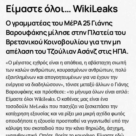
Είμαστε όλοι… WikiLeaks
Ο γραμματέας του ΜέΡΑ 25 Γιάνης
Βαρουφάκης μίλησε στην Πλατεία του
Βρετανικού Κοινοβουλίου για την μη
απέλαση του Τζούλιαν Ασάνζ στις ΗΠΑ.
«Ο μέγιστος εχθρός είναι η απάθεια, η αβάσταχτη σιωπή
των καλών ανθρώπων, κουρασμένων ανθρώπων, πολύ
εξαντλημένων και απογοητευμένων για να έχουν την
ενέργεια να διαδηλώσουν», τόνισε μεταξύ άλλων ο Γιάνης
Βαρουφάκης και πρόσθεσε: «το μήνυμα όλων είναι απλό:
Είμαστε όλοι Wikileaks. Ο καθένας μας είναι ένα
τοσοδούλι MeLeaks που πασχίζει να ξεσκεπάσει την
κατάχρηση εξουσίας και να ρίξει μια μικρή αχτίδα φωτός
οπουδήποτε η εξουσία προσπαθεί να γιγαντωθεί υπό την
κάλυψη του σκοταδιού που την κάνει θηριώδη, άσχημη,
μισανθρωπική. Οπότε, βρείτε το κουράγιο. Είμαστε εδώ