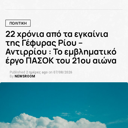
ΠΟΛΙΤΙΚΗ
22 χρόνια από τα εγκαίνια
της Γέφυρας Ρίου –
Αντιρρίου : Το εμβληματικό
έργο ΠΑΣΟΚ του 21ου αιώνα
Published
2 ημέρες ago
on
07/08/2026
By
NEWSROOM