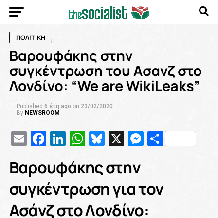
ΠΟΛΙΤΙΚΗ
Βαρουφάκης στην
συγκέντρωση του Ασανζ στο
Λονδίνο: “We are WikiLeaks”
Published
6 έτη ago
on
23/02/2020
By
NEWSROOM
Email
Facebook
LinkedIn
WhatsApp
Bluesky
X
Messenge
Μοιρασ
Βαρουφάκης στην
συγκέντρωση για τον
Ασάνζ στο Λονδίνο: