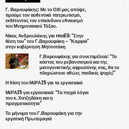
Γ. Βαρουφάκης: Με το ΟΧΙ μας απόψε,
τιμούμε τον αυθεντικό πατριωτισμό,
εκθέτοντας τον επικίνδυνο εθνικισμό
του Μνημονιακού Τόξου.
Νίκος Ανδρουλάκης για rescEU: “Στην
θέση του” τον Γ.Βαρουφάκη – “Καρφιά”
στην κυβέρνηση Μητσοτάκη
Γ.Βαρουφάκης για συνεπιμέλεια: “Το
κόστος του ρεβανσισμού και της
μισογυνιστικής αφροσύνης σας, θα το
πληρώσουν αθώες παιδικές ψυχές!”
Η θέση του ΜέΡΑ25 για τα εργασιακά
ΜέΡΑ25 για εργασιακά: “Τα παχιά λόγια
του κ. Χατζηδάκη και η
πραγματικότητα”
Το μήνυμα του Γ.Βαρουφάκη για την
εργατική Πρωτομαγιά