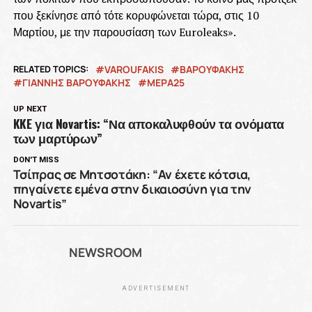
που ξεκίνησε από τότε κορυφώνεται τώρα, στις 10
Μαρτίου, με την παρουσίαση των Euroleaks».
RELATED TOPICS:
VAROUFAKIS
ΒΑΡΟΥΦΆΚΗΣ
ΓΙΑΝΝΗΣ ΒΑΡΟΥΦΑΚΗΣ
ΜΕΡΑ25
UP NEXT
KKE για Novartis: “Να αποκαλυφθούν τα ονόματα
των μαρτύρων”
DON'T MISS
Τσίπρας σε Μητσοτάκη: “Αν έχετε κότσια,
πηγαίνετε εμένα στην δικαιοσύνη για την
Novartis”
NEWSROOM
ADVERTISEMENT