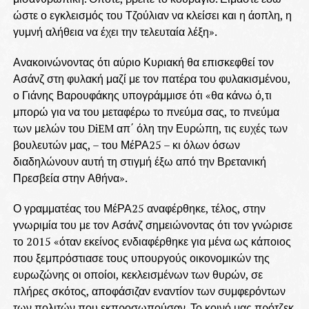
ώστε ο εγκλεισμός του Τζούλιαν να κλείσει και η άοπλη, η
γυμνή αλήθεια να έχει την τελευταία λέξη».
Ανακοινώνοντας ότι αύριο Κυριακή θα επισκεφθεί τον
Ασάνζ στη φυλακή μαζί με τον πατέρα του φυλακισμένου,
ο Γιάνης Βαρουφάκης υπογράμμισε ότι «θα κάνω ό,τι
μπορώ για να του μεταφέρω το πνεύμα σας, το πνεύμα
των μελών του DiEM απ΄ όλη την Ευρώπη, τις ευχές των
βουλευτών μας, – του ΜέΡΑ25 – κι όλων όσων
διαδηλώνουν αυτή τη στιγμή έξω από την Βρετανική
Πρεσβεία στην Αθήνα».
Ο γραμματέας του ΜέΡΑ25 αναφέρθηκε, τέλος, στην
γνωριμία του με τον Ασάνζ σημειώνοντας ότι τον γνώρισε
το 2015 «όταν εκείνος ενδιαφέρθηκε για μένα ως κάποιος
που ξεμπρόστιασε τους υπουργούς οικονομικών της
ευρωζώνης οι οποίοι, κεκλεισμένων των θυρών, σε
πλήρες σκότος, αποφάσιζαν εναντίον των συμφερόντων
των πολιτών που εκπροσωπούσαν. Το κοινό μας πρότζεκ