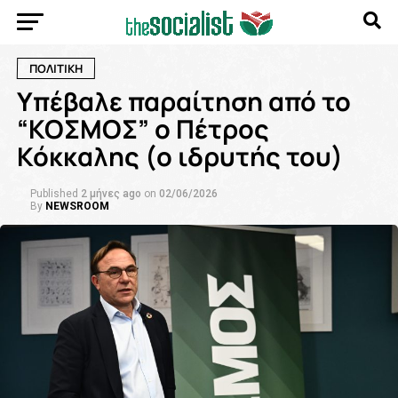
ΠΟΛΙΤΙΚΗ
Υπέβαλε παραίτηση από το
“ΚΟΣΜΟΣ” ο Πέτρος
Κόκκαλης (ο ιδρυτής του)
Published
2 μήνες ago
on
02/06/2026
By
NEWSROOM