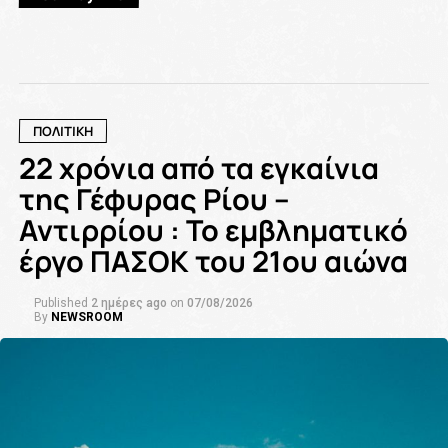
ΠΟΛΙΤΙΚΗ
22 χρόνια από τα εγκαίνια
της Γέφυρας Ρίου –
Αντιρρίου : Το εμβληματικό
έργο ΠΑΣΟΚ του 21ου αιώνα
Published
2 ημέρες ago
on
07/08/2026
By
NEWSROOM