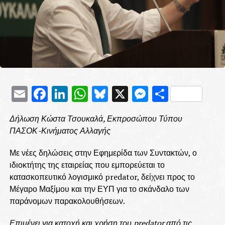
Email
Facebook
LinkedIn
WhatsApp
Bluesky
X
Messenge
Μοιρασ
Δήλωση Κώστα Τσουκαλά, Εκπροσώπου Τύπου
ΠΑΣΟΚ-Κινήματος Αλλαγής
Με νέες δηλώσεις στην Εφημερίδα των Συντακτών, ο
ιδιοκτήτης της εταιρείας που εμπορεύεται το
κατασκοπευτικό λογισμικό predator, δείχνει προς το
Μέγαρο Μαξίμου και την ΕΥΠ για το σκάνδαλο των
παράνομων παρακολουθήσεων.
Επιμένει για κατοχή και χρήση του predator από τις