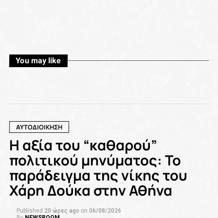
You may like
ΑΥΤΟΔΙΟΙΚΗΣΗ
Η αξία του “καθαρού”
πολιτικού μηνύματος: Το
παράδειγμα της νίκης του
Χάρη Δούκα στην Αθήνα
Published
20 ώρες ago
on
06/08/2026
By
NEWSROOM