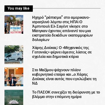
You may like
Ηχηρό “ράπισμα” στο αμερικανο-
ισραηλινό λόμπυ στις ΗΠΑ:Ο
Άμπντουλ Ελ-Σαγέντ νίκησε στο
Μίσιγκαν έχοντας απέναντί του μια
εκστρατεία δεκάδων εκατομμυρίων
δολαρίων
Χάρης Δούκας: Ο «Μηχανικός της
Γειτονιάς» φέρνει άμεσες λύσεις σε
σχολεία και δημοτικά κτίρια
Στο Μαξίμου ψάχνουν πλέον
κυβερνητικό εταίρο και ..ο Χάρης
Δούκας είναι αυτός που εγκλώβισε τη
ΝΔ
Το ΠΑΣΟΚ συνεχίζει τη διεύρυνση με το
βλέμμα στην επόμενη ημέρα