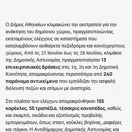
Ο Δήμος Αθηναίων κλιμακώνει την εκστρατεία για την
ανάκτηση του δημόσιου χώρου, πραγματοποιώντας
εκτεταμένους ελέγχους σε καταστήματα που
καταλαμβάνουν αυθαίρετα πεζοδρόμια και κοινόχρηστους
χώρους. Από τις 23 Ιουνίου έως τις 28 Ιουλίου, κλιμάκια
της Δημοτικής Αστυνομίας πραγματοποίησαν
13
επιχειρησιακές δράσεις
στις 1η, 2η και 3η Δημοτική
Κοινότητα, απομακρύνοντας περισσότερα από
240
παράνομα αντικείμενα
που εμπόδιζαν την ασφαλή
διέλευση πεζών και ατόμων με αναπηρία.
Στο πλαίσιο των ελέγχων απομακρύνθηκαν
155
καρέκλες, 55 τραπέζια, τέσσερις καναπέδες
, καθώς
και σκαμπό, σκιάδια και εξοπλισμός προβολής
εμπορευμάτων, όπως σταντ, κούκλες βιτρίνας, ραφιέρες
και πάγκοι. Η Αντιδήμαρχος Δημοτικής Αστυνομίας και