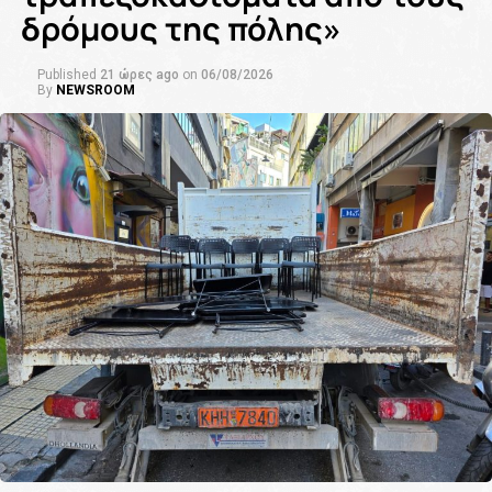
δρόμους της πόλης»
Published
21 ώρες ago
on
06/08/2026
By
NEWSROOM