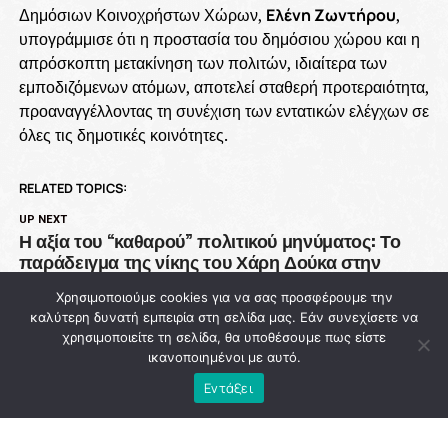
Δημόσιων Κοινοχρήστων Χώρων,
Ελένη Ζωντήρου
,
υπογράμμισε ότι η προστασία του δημόσιου χώρου και η
απρόσκοπτη μετακίνηση των πολιτών, ιδιαίτερα των
εμποδιζόμενων ατόμων, αποτελεί σταθερή προτεραιότητα,
προαναγγέλλοντας τη συνέχιση των εντατικών ελέγχων σε
όλες τις δημοτικές κοινότητες.
RELATED TOPICS:
UP NEXT
Η αξία του “καθαρού” πολιτικού μηνύματος: Το
παράδειγμα της νίκης του Χάρη Δούκα στην
Αθήνα
Χρησιμοποιούμε cookies για να σας προσφέρουμε την
DON'T MISS
καλύτερη δυνατή εμπειρία στη σελίδα μας. Εάν συνεχίσετε να
93 εκατ. ευρώ χάθηκαν από την Πολιτική
χρησιμοποιείτε τη σελίδα, θα υποθέσουμε πως είστε
Προστασία ενώ η χώρα μετρά νεκρούς στις
ικανοποιημένοι με αυτό.
φλόγες
Εντάξει
NEWSROOM