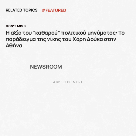
RELATED TOPICS:
FEATURED
DON'T MISS
Η αξία του “καθαρού” πολιτικού μηνύματος: Το
παράδειγμα της νίκης του Χάρη Δούκα στην
Αθήνα
NEWSROOM
ADVERTISEMENT