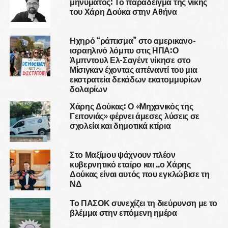
μηνύματος: Το παράδειγμα της νίκης
του Χάρη Δούκα στην Αθήνα
Ηχηρό “ράπισμα” στο αμερικανο-
ισραηλινό λόμπυ στις ΗΠΑ:Ο
Άμπντουλ Ελ-Σαγέντ νίκησε στο
Μίσιγκαν έχοντας απέναντί του μια
εκστρατεία δεκάδων εκατομμυρίων
δολαρίων
Χάρης Δούκας: Ο «Μηχανικός της
Γειτονιάς» φέρνει άμεσες λύσεις σε
σχολεία και δημοτικά κτίρια
Στο Μαξίμου ψάχνουν πλέον
κυβερνητικό εταίρο και ..ο Χάρης
Δούκας είναι αυτός που εγκλώβισε τη
ΝΔ
Το ΠΑΣΟΚ συνεχίζει τη διεύρυνση με το
βλέμμα στην επόμενη ημέρα