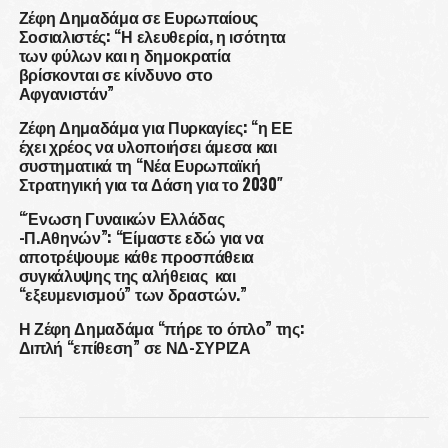
Ζέφη Δημαδάμα σε Ευρωπαίους
Σοσιαλιστές: “Η ελευθερία, η ισότητα
των φύλων και η δημοκρατία
βρίσκονται σε κίνδυνο στο
Αφγανιστάν”
Ζέφη Δημαδάμα για Πυρκαγίες: “η ΕΕ
έχει χρέος να υλοποιήσει άμεσα και
συστηματικά τη “Νέα Ευρωπαϊκή
Στρατηγική για τα Δάση για το 2030″
“Ένωση Γυναικών Ελλάδας
-Π.Αθηνών”: “Είμαστε εδώ για να
αποτρέψουμε κάθε προσπάθεια
συγκάλυψης της αλήθειας και
“εξευμενισμού” των δραστών.”
Η Ζέφη Δημαδάμα “πήρε το όπλο” της:
Διπλή “επίθεση” σε ΝΔ-ΣΥΡΙΖΑ