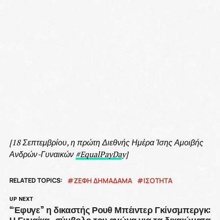
[18 Σεπτεμβρίου, η πρώτη Διεθνής Ημέρα Ίσης Αμοιβής
Ανδρών-Γυναικών
#EqualPayDa
y
]
RELATED TOPICS:
ΖΕΦΗ ΔΗΜΑΔΑΜΑ
ΙΣΟΤΗΤΑ
UP NEXT
“Έφυγε” η δικαστής Ρουθ Μπέιντερ Γκίνσμπεργκ:
Η Γυναίκα -σύμβολο του αγώνα για τα δικαιώματα