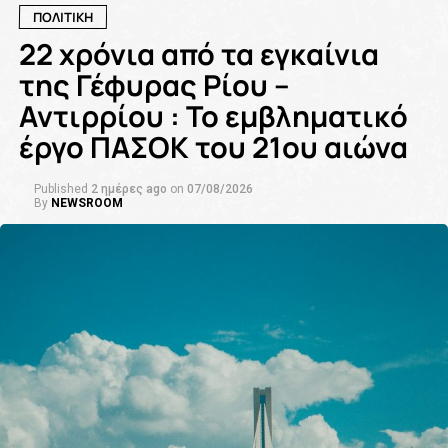
ΠΟΛΙΤΙΚΗ
22 χρόνια από τα εγκαίνια
της Γέφυρας Ρίου –
Αντιρρίου : Το εμβληματικό
έργο ΠΑΣΟΚ του 21ου αιώνα
Published
2 ημέρες ago
on
07/08/2026
By
NEWSROOM