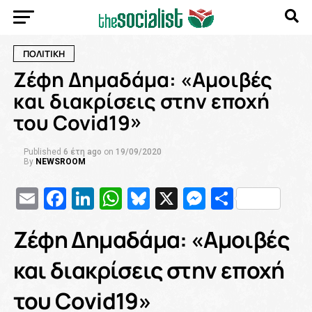
ΠΟΛΙΤΙΚΗ
Ζέφη Δημαδάμα: «Αμοιβές
και διακρίσεις στην εποχή
του Covid19»
Published
6 έτη ago
on
19/09/2020
By
NEWSROOM
Email
Facebook
LinkedIn
WhatsApp
Bluesky
X
Messenge
Μοιρασ
Ζέφη Δημαδάμα: «Αμοιβές
και διακρίσεις στην εποχή
του Covid19»