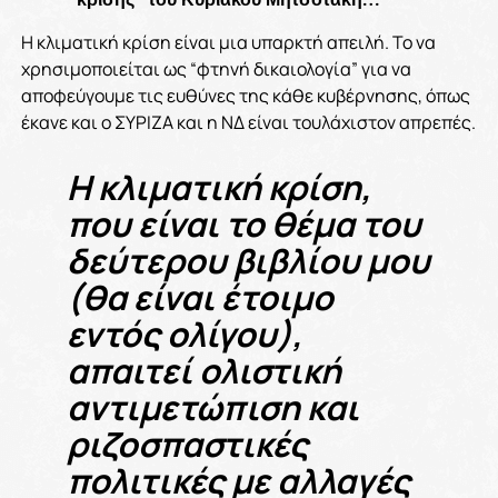
Η κλιματική κρίση είναι μια υπαρκτή απειλή. Το να
χρησιμοποιείται ως “φτηνή δικαιολογία” για να
αποφεύγουμε τις ευθύνες της κάθε κυβέρνησης, όπως
έκανε και ο ΣΥΡΙΖΑ και η ΝΔ είναι τουλάχιστον απρεπές.
Η κλιματική κρίση,
που είναι το θέμα του
δεύτερου βιβλίου μου
(θα είναι έτοιμο
εντός ολίγου),
απαιτεί ολιστική
αντιμετώπιση και
ριζοσπαστικές
πολιτικές με αλλαγές