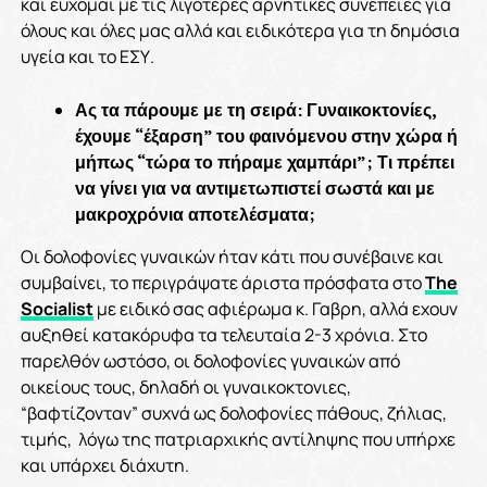
και εύχομαι με τις λιγότερες αρνητικές συνέπειες για
όλους και όλες μας αλλά και ειδικότερα για τη δημόσια
υγεία και το ΕΣΥ.
Ας τα πάρουμε με τη σειρά: Γυναικοκτονίες,
έχουμε “έξαρση” του φαινόμενου στην χώρα ή
μήπως “τώρα το πήραμε χαμπάρι”; Τι πρέπει
να γίνει για να αντιμετωπιστεί σωστά και με
μακροχρόνια αποτελέσματα;
Οι δολοφονίες γυναικών ήταν κάτι που συνέβαινε και
συμβαίνει, το περιγράψατε άριστα πρόσφατα στο
The
Socialist
με ειδικό σας αφιέρωμα κ. Γαβρη, αλλά εχουν
αυξηθεί κατακόρυφα τα τελευταία 2-3 χρόνια. Στο
παρελθόν ωστόσο, οι δολοφονίες γυναικών από
οικείους τους, δηλαδή οι γυναικοκτονιες,
“βαφτίζονταν” συχνά ως δολοφονίες πάθους, ζήλιας,
τιμής, λόγω της πατριαρχικής αντίληψης που υπήρχε
και υπάρχει διάχυτη.