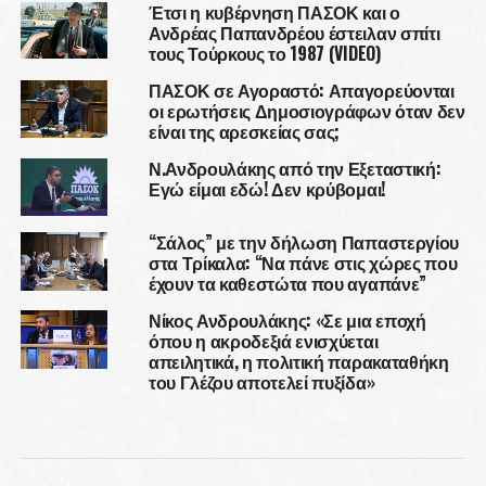
Έτσι η κυβέρνηση ΠΑΣΟΚ και ο
Ανδρέας Παπανδρέου έστειλαν σπίτι
τους Τούρκους το 1987 (VIDEO)
ΠΑΣΟΚ σε Αγοραστό: Απαγορεύονται
οι ερωτήσεις Δημοσιογράφων όταν δεν
είναι της αρεσκείας σας;
Ν.Ανδρουλάκης από την Εξεταστική:
Εγώ είμαι εδώ! Δεν κρύβομαι!
“Σάλος” με την δήλωση Παπαστεργίου
στα Τρίκαλα: “Να πάνε στις χώρες που
έχουν τα καθεστώτα που αγαπάνε”
Νίκος Ανδρουλάκης: «Σε μια εποχή
όπου η ακροδεξιά ενισχύεται
απειλητικά, η πολιτική παρακαταθήκη
του Γλέζου αποτελεί πυξίδα»