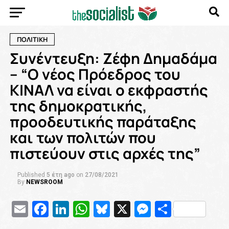
ΠΟΛΙΤΙΚΗ
Συνέντευξη: Ζέφη Δημαδάμα
– “Ο νέος Πρόεδρος του
ΚΙΝΑΛ να είναι ο εκφραστής
της δημοκρατικής,
προοδευτικής παράταξης
και των πολιτών που
πιστεύουν στις αρχές της”
Published
5 έτη ago
on
27/08/2021
By
NEWSROOM
Email
Facebook
LinkedIn
WhatsApp
Bluesky
X
Messenge
Μοιρασ