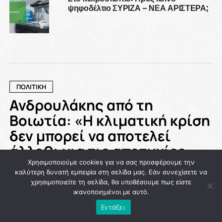
ψηφοδέλτιο ΣΥΡΙΖΑ – ΝΕΑ ΑΡΙΣΤΕΡΑ;
ΠΟΛΙΤΙΚΗ
Ανδρουλάκης από τη
Βοιωτία: «Η κλιματική κρίση
δεν μπορεί να αποτελεί
άλλοθι για τις αποτυχίες
του κράτους»
Χρησιμοποιούμε cookies για να σας προσφέρουμε την
καλύτερη δυνατή εμπειρία στη σελίδα μας. Εάν συνεχίσετε να
χρησιμοποιείτε τη σελίδα, θα υποθέσουμε πως είστε
Published
1 ημέρα ago
on
04/08/2026
ικανοποιημένοι με αυτό.
By
NEWSROOM
Εντάξει