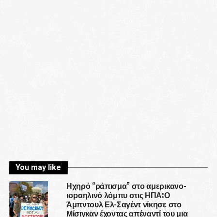
You may like
Ηχηρό “ράπισμα” στο αμερικανο-
ισραηλινό λόμπυ στις ΗΠΑ:Ο
Άμπντουλ Ελ-Σαγέντ νίκησε στο
Μίσιγκαν έχοντας απέναντί του μια