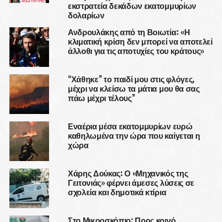
εκστρατεία δεκάδων εκατομμυρίων
δολαρίων
Ανδρουλάκης από τη Βοιωτία: «Η
κλιματική κρίση δεν μπορεί να αποτελεί
άλλοθι για τις αποτυχίες του κράτους»
“Χάθηκε” το παιδί μου στις φλόγες,
μέχρι να κλείσω τα μάτια μου θα σας
πάω μέχρι τέλους”
Εναέρια μέσα εκατομμυρίων ευρώ
καθηλωμένα την ώρα που καίγεται η
χώρα
Χάρης Δούκας: Ο «Μηχανικός της
Γειτονιάς» φέρνει άμεσες λύσεις σε
σχολεία και δημοτικά κτίρια
Στο Μικροσκόπιο: Προς κοινό