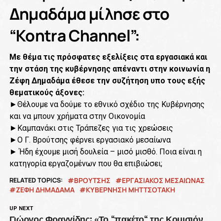
Δημαδάμα μίλησε στο
“Kontra Channel”:
Με θέμα τις πρόσφατες εξελίξεις στα εργασιακά και
την στάση της κυβέρνησης απέναντι στην κοινωνία η
Ζέφη Δημαδάμα έθεσε την συζήτηση υπο τους εξής
θεματικούς άξονες:
►Θέλουμε να δούμε το εθνικό σχέδιο της Κυβέρνησης
και να μπουν χρήματα στην Οικονομία
►Καμπανάκι στις Τράπεζες για τις χρεώσεις
►Ο Γ. Βρούτσης
φέρνει εργασιακό μεσαίωνα
► Ήδη έχουμε μισή δουλεία – μισό μισθό. Ποια είναι η
κατηγορία εργαζομένων που θα επιβιώσει;
RELATED TOPICS:
ΒΡΟΥΤΣΗΣ
ΕΡΓΑΣΙΑΚΟΣ ΜΕΣΑΙΩΝΑΣ
ΖΕΦΗ ΔΗΜΑΔΑΜΑ
ΚΥΒΕΡΝΗΣΗ ΜΗΤΤΣΟΤΑΚΗ
UP NEXT
Γιώργος Φραγγίδης: «Το “πακέτο“ της Κομισιόν