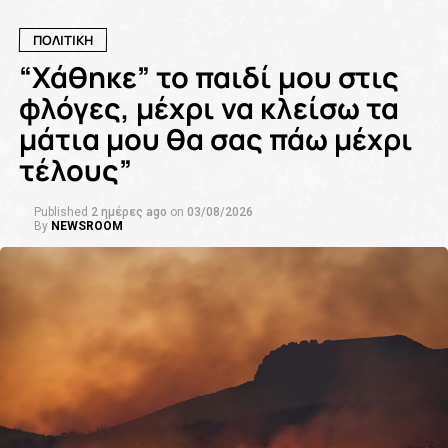
ΠΟΛΙΤΙΚΗ
“Χάθηκε” το παιδί μου στις
φλόγες, μέχρι να κλείσω τα
μάτια μου θα σας πάω μέχρι
τέλους”
Published
2 ημέρες ago
on
03/08/2026
By
NEWSROOM