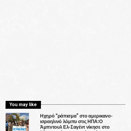
You may like
Ηχηρό “ράπισμα” στο αμερικανο-
ισραηλινό λόμπυ στις ΗΠΑ:Ο
Άμπντουλ Ελ-Σαγέντ νίκησε στο