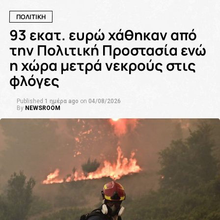
ΠΟΛΙΤΙΚΗ
93 εκατ. ευρώ χάθηκαν από
την Πολιτική Προστασία ενώ
η χώρα μετρά νεκρούς στις
φλόγες
Published
1 ημέρα ago
on
04/08/2026
By
NEWSROOM