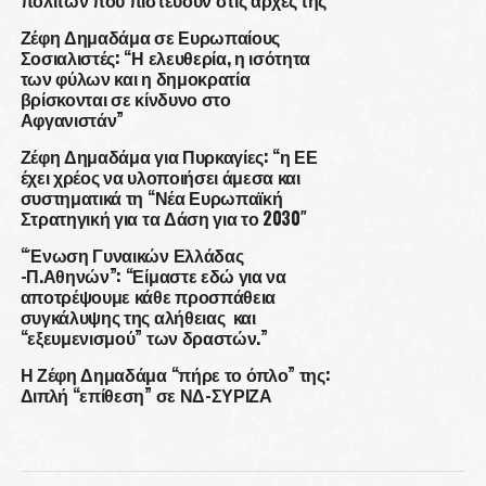
πολιτών που πιστεύουν στις αρχές της”
Ζέφη Δημαδάμα σε Ευρωπαίους
Σοσιαλιστές: “Η ελευθερία, η ισότητα
των φύλων και η δημοκρατία
βρίσκονται σε κίνδυνο στο
Αφγανιστάν”
Ζέφη Δημαδάμα για Πυρκαγίες: “η ΕΕ
έχει χρέος να υλοποιήσει άμεσα και
συστηματικά τη “Νέα Ευρωπαϊκή
Στρατηγική για τα Δάση για το 2030″
“Ένωση Γυναικών Ελλάδας
-Π.Αθηνών”: “Είμαστε εδώ για να
αποτρέψουμε κάθε προσπάθεια
συγκάλυψης της αλήθειας και
“εξευμενισμού” των δραστών.”
Η Ζέφη Δημαδάμα “πήρε το όπλο” της:
Διπλή “επίθεση” σε ΝΔ-ΣΥΡΙΖΑ