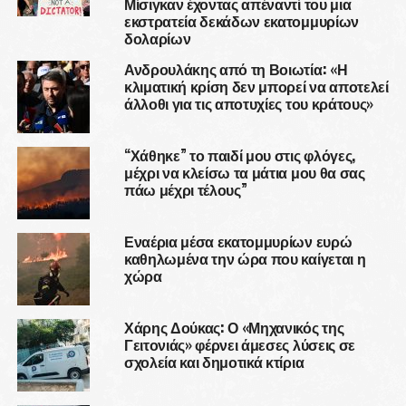
Μίσιγκαν έχοντας απέναντί του μια
εκστρατεία δεκάδων εκατομμυρίων
δολαρίων
Ανδρουλάκης από τη Βοιωτία: «Η
κλιματική κρίση δεν μπορεί να αποτελεί
άλλοθι για τις αποτυχίες του κράτους»
“Χάθηκε” το παιδί μου στις φλόγες,
μέχρι να κλείσω τα μάτια μου θα σας
πάω μέχρι τέλους”
Εναέρια μέσα εκατομμυρίων ευρώ
καθηλωμένα την ώρα που καίγεται η
χώρα
Χάρης Δούκας: Ο «Μηχανικός της
Γειτονιάς» φέρνει άμεσες λύσεις σε
σχολεία και δημοτικά κτίρια