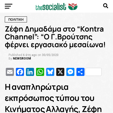
ΠΟΛΙΤΙΚΗ
Zέφη Δημαδάμα στο “Kontra
Channel”: “Ο Γ.Βρούτσης
φέρνει εργασιακό μεσαίωνα!
Published
6 έτη ago
on
30/05/2020
By
NEWSROOM
Email
Facebook
LinkedIn
WhatsApp
Bluesky
X
Messenge
Μοιρασ
H αναπληρώτρια
εκπρόσωπος τύπου του
Κινήματος Αλλαγής, Ζέφη