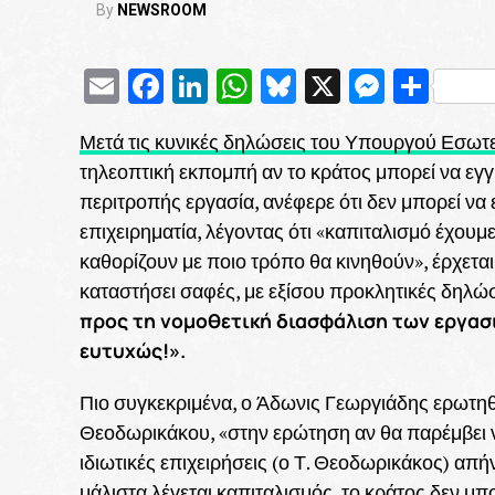
By
NEWSROOM
Email
Facebook
LinkedIn
WhatsApp
Bluesky
X
Messe
Μοι
Μετά τις κυνικές δηλώσεις του Υπουργού Εσωτ
τηλεοπτική εκπομπή αν το κράτος μπορεί να εγγ
περιτροπής εργασία, ανέφερε ότι δεν μπορεί να 
επιχειρηματία, λέγοντας ότι «καπιταλισμό έχουμε
καθορίζουν με ποιο τρόπο θα κινηθούν», έρχετα
καταστήσει σαφές, με εξίσου προκλητικές δηλώσε
προς τη νομοθετική διασφάλιση των εργασ
ευτυχώς!».
Πιο συγκεκριμένα, ο Άδωνις Γεωργιάδης ερωτηθεί
Θεοδωρικάκου, «στην ερώτηση αν θα παρέμβει ν
ιδιωτικές επιχειρήσεις (ο Τ. Θεοδωρικάκος) απ
μάλιστα λέγεται καπιταλισμός, το κράτος δεν μ