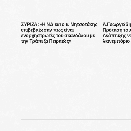
ΣΥΡΙΖΑ: «Η ΝΔ και ο κ. Μητσοτάκης
Ά.Γεωργιάδη
επιβεβαίωσαν πως είναι
Πρόταση του
ενορχηστρωτές του σκανδάλου με
Ανάπτυξης να
την Τράπεζα Πειραιώς»
λιανεμπόριο 