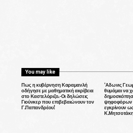
You may like
Πως η κυβέρνηση Καραμανλή
‘Αδωνις Γεωρ
οδήγησε με μαθηματική ακρίβεια
θυμάμαι να χ
στο Καστελόριζο.-Οι δηλώσεις
δημοσκόπηση
Γιούνκερ που επιβεβαιώνουν τον
ψηφοφόρων 
Γ.Παπανδρέου!
εγκρίνουν ω
Κ.Μητσοτάκ