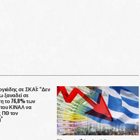
γιάδης σε ΣΚΑΪ: “Δεν
ω ξαναδεί σε
 το 76,8% των
του ΚΙΝΑΛ να
ς ΠΘ τον
η”