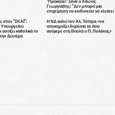
“Προκαλεί” ξανά ο Άδωνις
Γεωργιάδης: “Δεν μπορεί μια
επιχείρηση να κινδυνεύει να κλείσει
επειδή ένας υπάλληλος θέλει να
ασκήσει το, δήθεν δικαίωμά του, να
ς στον “ΣΚΑΪ”:
Η ΝΔ καλεί τον Αλ. Τσίπρα «να
μην εμβολιαστεί.”
 Υπουργείου
αποκηρύξει δημόσια τα όσα
 ανοίξει καθολικά το
ανέφερε στη Βουλή ο Π. Πολάκης»
την Δευτέρα