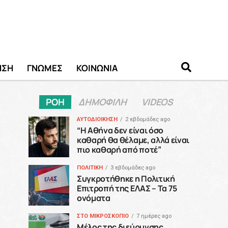
ΗΣΗ
ΓΝΩΜΕΣ
ΚΟΙΝΩΝΙΑ
ΡΟΗ
ΔΗΜΟΦΙΛΗ
VIDEOS
ΑΥΤΟΔΙΟΙΚΗΣΗ
2 εβδομάδες ago
“H Αθήνα δεν είναι όσο
καθαρή θα θέλαμε, αλλά είναι
πιο καθαρή από ποτέ”
ΠΟΛΙΤΙΚΗ
3 εβδομάδες ago
Συγκροτήθηκε η Πολιτική
Επιτροπή της ΕΛΑΣ – Τα 75
ονόματα
ΣΤΟ ΜΙΚΡΟΣΚΟΠΙΟ
7 ημέρες ago
Μέλος της διεύρυνσης