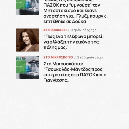
ΠΑΣΟΚ που “υμνούσε” τον
Μητσοτακισμό και έκανε
αναρτήση για.. Γλύξμπουργκ ,
επιτέθηκε σε Δούκα
ΑΥΤΟΔΙΟΙΚΗΣΗ
3 εβδομάδες ago
“Πως ένα τηλέφωνο μπορεί
να αλλάξει την εικόνα της
πόλης μας.”
ΣΤΟ ΜΙΚΡΟΣΚΟΠΙΟ
2 εβδομάδες ago
Στο Μικροσκόπιο:
“Τσουκαλάς-Μάντζος προς
επικρατείας στο ΠΑΣΟΚ και ο
Γιαννίτσης..