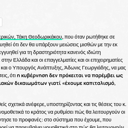
nger
ραστείτε
ερικών, Τάκη Θεοδωρικάκου
, που όταν ρωτήθηκε σε
υηθεί ότι δεν θα υπάρξουν μειώσεις μισθών με την εκ
εγγυηθεί για τη δραστηριότητα κανενός ιδιώτη
 στην Ελλάδα και οι επαγγελματίες και οι επιχειρηματίες
ι και ο Υπουργός Ανάπτυξης, Άδωνις Γεωργιάδης, να μας
η κυβέρνηση δεν πρόκειται να παρέμβει ως
ις, ότι
ιακών δικαιωμάτων γιατί «έχουμε καπιταλισμό,
ς σχετικά ανέφερε, υποστηρίζοντας και τις θέσεις του κ.
ομοθετικά το κράτος να ρυθμίσει πώς θα λειτουργούν οι
ήντησε το προφανές: στο σύστημα που έχουμε, που
πορεί να παρεμβαίνει νομοθετικά στο πώς θα λειτουργούν