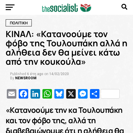
ΠΟΛΙΤΙΚΗ
ΚΙΝΑΛ: «Κατανοούμε τον
φόβο της Τουλουπάκη αλλά η
αλήθεια δεν θα μείνει κάτω
από την κουκούλα»
Published
6 έτη ago
on
14/02/2020
By
NEWSROOM
Email
Facebook
LinkedIn
WhatsApp
Bluesky
X
Messenge
Μοιρασ
«Κατανοούμε την κα Τουλουπάκη
και τον φόβο της, αλλά τη
διαβεβαιώνουμε ότι η αλήθεια θα