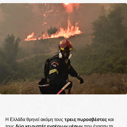
Η Ελλάδα θρηνεί ακόμη τους
τρεις πυροσβέστες
και
τους
δύο χειριστές εναέριων μέσων
που έχασαν τη