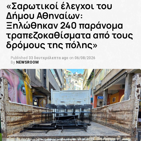
«Σαρωτικοί έλεγχοι του
Δήμου Αθηναίων:
Ξηλώθηκαν 240 παράνομα
τραπεζοκαθίσματα από τους
δρόμους της πόλης»
Published
33 δευτερόλεπτα ago
on
06/08/2026
By
NEWSROOM