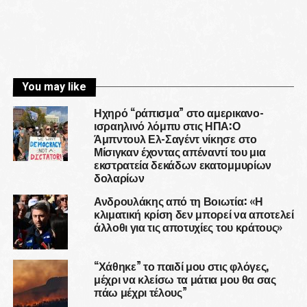
You may like
Ηχηρό “ράπισμα” στο αμερικανο-
ισραηλινό λόμπυ στις ΗΠΑ:Ο
Άμπντουλ Ελ-Σαγέντ νίκησε στο
Μίσιγκαν έχοντας απέναντί του μια
εκστρατεία δεκάδων εκατομμυρίων
δολαρίων
Ανδρουλάκης από τη Βοιωτία: «Η
κλιματική κρίση δεν μπορεί να αποτελεί
άλλοθι για τις αποτυχίες του κράτους»
“Χάθηκε” το παιδί μου στις φλόγες,
μέχρι να κλείσω τα μάτια μου θα σας
πάω μέχρι τέλους”