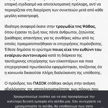
επαρκή σχεδιασμό και αποτελεσματική πρόληψη, αντί να
περιορίζεται στη διαχείριση των συνεπειών μετά από κάθε
μεγάλη καταστροφή.
Ιδιαίτερη αναφορά έκανε στην
τραγωδία της Ψάθας
,
όπου έχασαν τη ζωή τους πέντε άνθρωποι, ζητώντας
ξεκάθαρες απαντήσεις για τις συνθήκες κάτω από τις
οποίες πραγματοποιήθηκαν οι επιχειρήσεις πυρόσβεσης.
Έθεσε δημόσια το ερώτημα
ποιος είχε την ευθύνη του
εναέριου συντονισμού
κατά τη διάρκεια της
ταυτόχρονης επιχείρησης των ελικοπτέρων και ποια
επιχειρησιακά πρωτόκολλα εφαρμόστηκαν, τονίζοντας ότι
η κοινωνία δικαιούται πλήρη διαλεύκανση της υπόθεσης.
Ο πρόεδρος του
ΠΑΣΟΚ
στάθηκε ακόμη στην ανάγκη
αξιολόγησης της αποτελεσματικότητας των πόρων που
έχουν διατεθεί μέσω των προγραμμάτων
ΑΙΓΙΣ
και
Χρησιμοποιούμε cookies για να σας προσφέρουμε την
Antinero
, καθώς και της επιχειρησιακής αξίας των
καλύτερη δυνατή εμπειρία στη σελίδα μας. Εάν συνεχίσετε να
εναέριων μέσων που μισθώνει κάθε χρόνο η χώρα. Όπως
χρησιμοποιείτε τη σελίδα, θα υποθέσουμε πως είστε