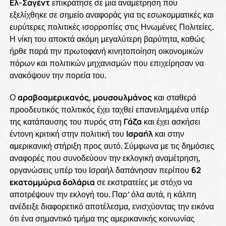
Ελ-Σαγέντ
επικράτησε σε μια αναμέτρηση που
εξελίχθηκε σε σημείο αναφοράς για τις εσωκομματικές και
ευρύτερες πολιτικές ισορροπίες στις Ηνωμένες Πολιτείες.
Η νίκη του αποκτά ακόμη μεγαλύτερη βαρύτητα, καθώς
ήρθε παρά την πρωτοφανή κινητοποίηση οικονομικών
πόρων και πολιτικών μηχανισμών που επιχείρησαν να
ανακόψουν την πορεία του.
Ο
αραβοαμερικανός
,
μουσουλμάνος
και σταθερά
προοδευτικός πολιτικός έχει ταχθεί επανειλημμένα υπέρ
της κατάπαυσης του πυρός στη
Γάζα
και έχει ασκήσει
έντονη κριτική στην πολιτική του
Ισραήλ
και στην
αμερικανική στήριξη προς αυτό. Σύμφωνα με τις δημόσιες
αναφορές που συνοδεύουν την εκλογική αναμέτρηση,
οργανώσεις υπέρ του Ισραήλ δαπάνησαν περίπου
62
εκατομμύρια δολάρια
σε εκστρατείες με στόχο να
αποτρέψουν την εκλογή του. Παρ’ όλα αυτά, η κάλπη
ανέδειξε διαφορετικό αποτέλεσμα, ενισχύοντας την εικόνα
ότι ένα σημαντικό τμήμα της αμερικανικής κοινωνίας