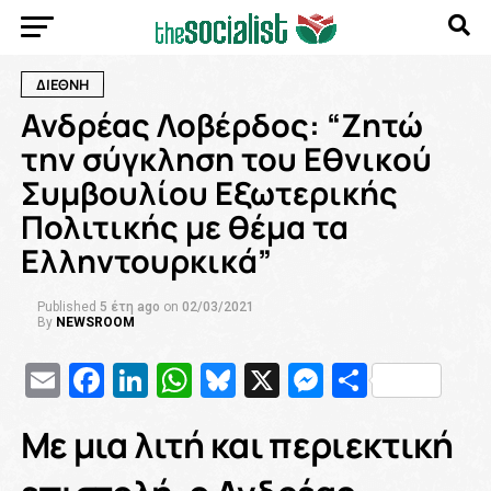
ΔΙΕΘΝΗ
Ανδρέας Λοβέρδος: “Ζητώ
την σύγκληση του Εθνικού
Συμβουλίου Εξωτερικής
Πολιτικής με θέμα τα
Ελληντουρκικά”
Published
5 έτη ago
on
02/03/2021
By
NEWSROOM
Email
Facebook
LinkedIn
WhatsApp
Bluesky
X
Messenge
Μοιρασ
Με μια λιτή και περιεκτική