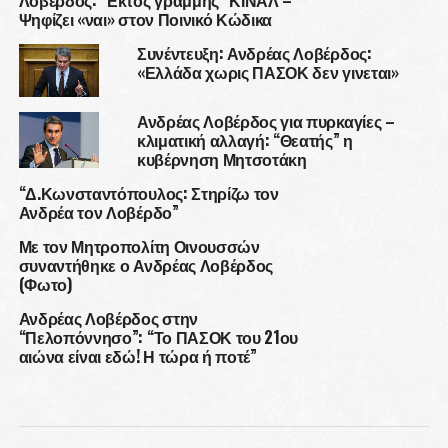
Λοβέρδος: “Εκτός γραμμής” ΚΙΝΑΛ –
Ψηφίζει «ναι» στον Ποινικό Κώδικα
Συνέντευξη: Ανδρέας Λοβέρδος:
«Ελλάδα χωρις ΠΑΣΟΚ δεν γινεται»
Ανδρέας Λοβέρδος για πυρκαγίες –
κλιματική αλλαγή: “Θεατής” η
κυβέρνηση Μητσοτάκη
“Δ.Κωνσταντόπουλος: Στηρίζω τον
Ανδρέα τον Λοβέρδο”
Με τον Μητροπολίτη Οινουσσών
συναντήθηκε ο Ανδρέας Λοβέρδος
(Φωτο)
Ανδρέας Λοβέρδος στην
“Πελοπόννησο”: “Το ΠΑΣΟΚ του 21ου
αιώνα είναι εδώ! Η τώρα ή ποτέ”