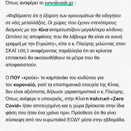
Όπως αναφέρει το
newsbomb.gr
:
«Φοβόμαστε ότι η έξαρση των κρουσμάτων θα οδηγήσει
σε νέες μεταλλάξεις. Οι χώρες που έχουν στενότερους
δεσμούς με την
Κίνα
αντιμετωπίζουν μεγαλύτερο κίνδυνο.
Ωστόσο τις αποφάσεις που θα λάβουμε θα είναι σε κοινή
γραμμή με την Ευρώπη»
, είπε ο κ. Πλεύρης μιλώντας στον
ΣΚΑΪ 100,3 αναφέροντας παράλληλα ότι αν κρίνεται
επιτακτικό θα ακολουθήθουν τα μέτρα που θα
αποφασιστούν.
Ο
ΠΟΥ
«κρούει» το καμπανάκι του κινδύνου για
τον
κορονοϊό
, γιατί τα επιστημονικά στοιχεία της Κίνας
δεν είναι αξιόπιστα, δήλωσε χαρακτηριστικά ο κ. Πλεύρης.
Όπως ανέφερε ο υπουργός, στην Κίνα
η πολιτική «Zero
Covid»
ήταν αποτυχημένη και η χώρα βρίσκεται στην ίδια
φάση που ήταν ένα χρόνο πριν. Πρόσθεσε ότι θα γίνει
σύσκεψη από τον ευρωπαϊκό ΕΟΔΥ μέσα στην εβδομάδα.