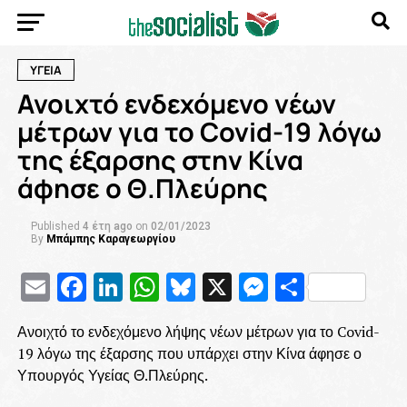
ΥΓΕΙΑ
Ανοιχτό ενδεχόμενο νέων
μέτρων για το Covid-19 λόγω
της έξαρσης στην Κίνα
άφησε ο Θ.Πλεύρης
Published
4 έτη ago
on
02/01/2023
By
Μπάμπης Καραγεωργίου
Email
Facebook
LinkedIn
WhatsApp
Bluesky
X
Messenge
Μοιρασ
Ανοιχτό το ενδεχόμενο λήψης νέων μέτρων για το Covid-
19 λόγω της έξαρσης που υπάρχει στην Κίνα άφησε ο
Υπουργός Υγείας Θ.Πλεύρης.