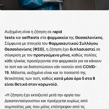
Αυξημένη είναι η ζήτηση σε
rapid
tests
και
selftests
στα
φαρμακεία
της
Θεσσαλονίκης
.
Σύμφωνα με στοιχεία του
Φαρμακευτικού Συλλόγου
Θεσσαλονίκης (ΦΣΘ),
η ζήτηση έχει
διπλασιαστεί
σε
σύγκριση με τον
προηγούμενο μήνα
, καθώς πολίτες
κάθε ηλικίας προσέρχονται στα φαρμακεία για να κάνουν
το τεστ και να διαπιστώσουν εάν νοσούν από
COVID-
19.
Μάλιστα, αυξημένο είναι και το ποσοστό της
θετικότητας των τεστ, καθώς
κατά μέσο όρο 5 στα 8
είναι θετικά στον κορωνοϊό.
«Η ζήτηση έχει εκτοξευτεί μετά την αργία του
Δεκαπενταύγουστου και προέρχεται κυρίως από
συμπολίτες μας που μόλις επέστρεψαν από τις