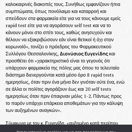
καλοκαιρινές διακοπές τους. Συνήθως εμφανίζουν ήπια
συμπτώματα, όπως πονόλαιμο και καταρροή και
σπεύδουν στα φαρμακεία είτε για να τους κάνουμε εμείς
rapid test είτε για να αγοράσουν self test και να το
κάνουν μόνοι στο σπίτι τους, καθώς ανησυχούν και
θέλουν να εξακριβώσουν εάν είναι θετικοί ή όχι στον
κορωνοϊό», τονίζει ο πρόεδρος του Φαρμακευτικού
Συλλόγου Θεσσαλονίκης,
Διονύσιος Ευγενίδης
και
προσθέτει ότι «χαρακτηριστικό είναι το γεγονός ότι
υπάρχουν φαρμακεία της πόλης μας όπου το τελευταίο
διάστημα διενεργούνται κατά μέσο όρο 8 rapid tests
ημερησίως, όταν πριν ένα μήνα δεν γινόταν ούτε ένα, ενώ
σε άλλα οι πολίτες αγοράζουν έως και 20 self tests
ημερησίως όταν πριν έπαιρναν μόλις 1-2. Πάντως προς
το παρόν υπάρχει επάρκεια αποθεμάτων για την κάλυψη
των αυξημένων αναγκών».
Σύμφωνα με τον κ. Ευγενίδη, «αυξημένο κατά περίπου
40% είναι και το ποσοστό της θετικότητας των τεστ που