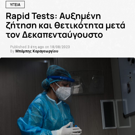
ΥΓΕΙΑ
Rapid Tests: Αυξημένη
ζήτηση και θετικότητα μετά
τον Δεκαπενταύγουστο
Published
3 έτη ago
on
18/08/2023
By
Μπάμπης Καραγεωργίου