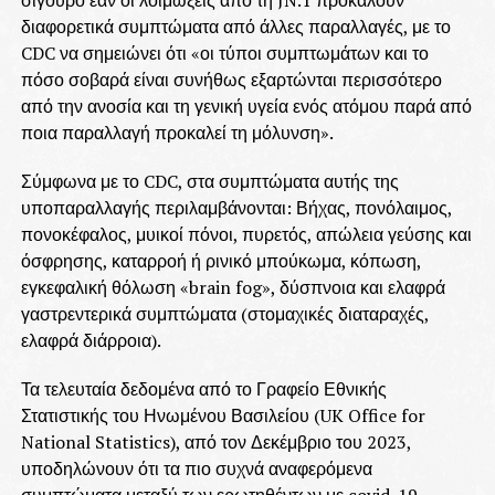
διαφορετικά συμπτώματα από άλλες παραλλαγές, με το
CDC να σημειώνει ότι «οι τύποι συμπτωμάτων και το
πόσο σοβαρά είναι συνήθως εξαρτώνται περισσότερο
από την ανοσία και τη γενική υγεία ενός ατόμου παρά από
ποια παραλλαγή προκαλεί τη μόλυνση».
Σύμφωνα με το CDC, στα συμπτώματα αυτής της
υποπαραλλαγής περιλαμβάνονται: Βήχας, πονόλαιμος,
πονοκέφαλος, μυικοί πόνοι, πυρετός, απώλεια γεύσης και
όσφρησης, καταρροή ή ρινικό μπούκωμα, κόπωση,
εγκεφαλική θόλωση «brain fog», δύσπνοια και ελαφρά
γαστρεντερικά συμπτώματα (στομαχικές διαταραχές,
ελαφρά διάρροια).
Τα τελευταία δεδομένα από το Γραφείο Εθνικής
Στατιστικής του Ηνωμένου Βασιλείου (UK Office for
National Statistics), από τον Δεκέμβριο του 2023,
υποδηλώνουν ότι τα πιο συχνά αναφερόμενα
συμπτώματα μεταξύ των ερωτηθέντων με covid-19