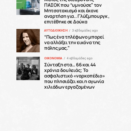
ΠΑΣΟΚ που “υμνούσε” τον
Μητσοτακισμό και έκανε
αναρτήση για.. Γλύξμπουργκ ,
επιτέθηκε σε Δούκα
ΑΥΤΟΔΙΟΙΚΗΣΗ
3 εβδομάδες ago
“Πως ένα τηλέφωνο μπορεί
να αλλάξει την εικόνα της
πόλης μας.”
ΟΙΚΟΝΟΜΙΑ
4 εβδομάδες ago
Σύνταξη στα… 66 και 44
χρόνια δουλειάς; Το
ασφαλιστικό «ναρκοπέδιο»
που πλησιάζει και η αγωνία
χιλιάδων εργαζομένων