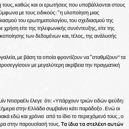
τους, καθώς και οι ερωτήσεις που υποβάλλονται στους
ύμφωνα με τους ειδικούς: “η υλοποίηση μιας
διασμού του ερωτηματολογίου, του σχεδιασμού της
 χρήση είτε της τηλεφωνικής συνέντευξης, είτε της
οποίησης των δεδομένων και, τέλος, της ανάλυσής
εργαλεία, με βάση τα οποία φροντίζουν να “σταθμίζουν” τα
ροσεγγίσουν με μεγαλύτερη ακρίβεια την πραγματική
ίν Ντισραέλι έλεγε ότι: «Υπάρχουν τριών ειδών ψεύδη:
 Σήμερα στην Ελλάδα συμβαίνει κάτι παράδοξο . Ενώ οι
κά εδώ και χρόνια από το ίδιο το περιεχόμενό τους , ο
Τα ίδια τα στελέχη αυτών
τερα στην παρουσίασή τους.