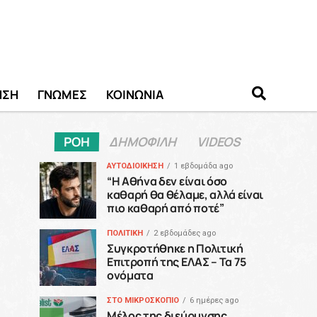
ΗΣΗ
ΓΝΩΜΕΣ
ΚΟΙΝΩΝΙΑ
ΡΟΗ
ΔΗΜΟΦΙΛΗ
VIDEOS
ΑΥΤΟΔΙΟΙΚΗΣΗ
1 εβδομάδα ago
“H Αθήνα δεν είναι όσο
καθαρή θα θέλαμε, αλλά είναι
πιο καθαρή από ποτέ”
ΠΟΛΙΤΙΚΗ
2 εβδομάδες ago
Συγκροτήθηκε η Πολιτική
Επιτροπή της ΕΛΑΣ – Τα 75
ονόματα
ΣΤΟ ΜΙΚΡΟΣΚΟΠΙΟ
6 ημέρες ago
Μέλος της διεύρυνσης