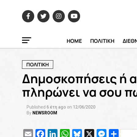
HOME
ΠΟΛΙΤΙΚΗ
ΔΙΕΘ
ΠΟΛΙΤΙΚΗ
Δημοσκοπήσεις ή α
πληρώνει να σου πω
Published
6 έτη ago
on
12/06/2020
By
NEWSROOM
Email
Facebook
LinkedIn
WhatsApp
Bluesky
X
Messe
Μοι