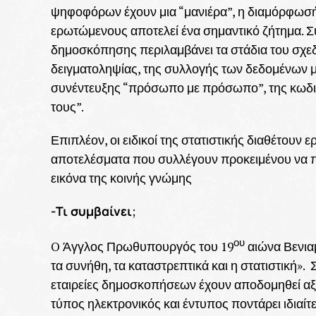
ψηφοφόρων έχουν μια “μανιέρα”, η διαμόρφωσή 
ερωτώμενους αποτελεί ένα σημαντικό ζήτημα. Σ
δημοσκόπησης περιλαμβάνει τα στάδια του σχε
δειγματοληψίας, της συλλογής των δεδομένων με
συνέντευξης “πρόσωπο με πρόσωπο”, της κωδικ
τους”.
Επιπλέον, οι ειδικοί της στατιστικής διαθέτουν 
αποτελέσματα που συλλέγουν προκειμένου να π
εικόνα της κοινής γνώμης
-Τι συμβαίνει
;
ου
O Άγγλος Πρωθυπουργός του 19
αιώνα Βενιαμ
τα συνήθη, τα καταστρεπτικά και η στατιστική».
εταιρείες δημοσκοπήσεων έχουν αποδομηθεί αξια
τύπος ηλεκτρονικός και έντυπος ποντάρει ιδιαί