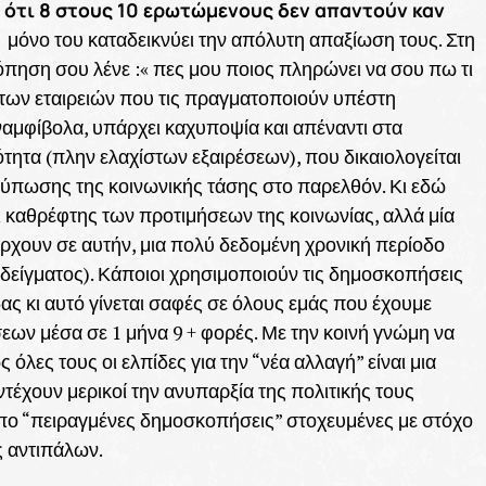
d ότι 8 στους 10 ερωτώμενους δεν απαντούν καν
 μόνο του καταδεικνύει την απόλυτη απαξίωση τους. Στη
όπηση σου λένε :« πες μου ποιος πληρώνει να σου πω τι
ι των εταιρειών που τις πραγματοποιούν υπέστη
ναμφίβολα, υπάρχει καχυποψία και απέναντι στα
ητα (πλην ελαχίστων εξαιρέσεων), που δικαιολογείται
τύπωσης της κοινωνικής τάσης στο παρελθόν. Κι εδώ
ι καθρέφτης των προτιμήσεων της κοινωνίας, αλλά μία
ουν σε αυτήν, μια πολύ δεδομένη χρονική περίοδο
 δείγματος). Κάποιοι χρησιμοποιούν τις δημοσκοπήσεις
ς κι αυτό γίνεται σαφές σε όλους εμάς που έχουμε
εων μέσα σε 1 μήνα 9 + φορές. Με την κοινή γνώμη να
ς όλες τους οι ελπίδες για την “νέα αλλαγή” είναι μια
ντέχουν μερικοί την ανυπαρξία της πολιτικής τους
απο “πειραγμένες δημοσκοπήσεις” στοχευμένες με στόχο
ς αντιπάλων.