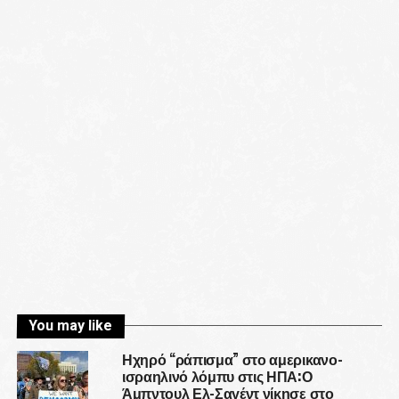
You may like
Ηχηρό “ράπισμα” στο αμερικανο-
ισραηλινό λόμπυ στις ΗΠΑ:Ο
Άμπντουλ Ελ-Σαγέντ νίκησε στο