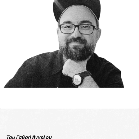
Του Γαβρή Άγγελου