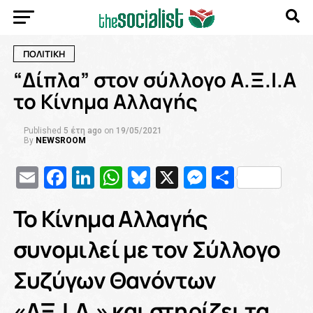
ΠΟΛΙΤΙΚΗ
“Δίπλα” στον σύλλογο Α.Ξ.Ι.Α
το Κίνημα Αλλαγής
Published
5 έτη ago
on
19/05/2021
By
NEWSROOM
Email
Facebook
LinkedIn
WhatsApp
Bluesky
X
Messenge
Μοιρασ
Το Κίνημα Αλλαγής
συνομιλεί με τον Σύλλογο
Συζύγων Θανόντων
«ΑΞ.Ι.Α.» και στηρίζει τα