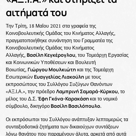
αιτήματά του
Την Τρίτη, 18 Μαΐου 2021 στα γραφεία της
Κοινοβουλευτικής Ομάδας του Κινήματος Αλλαγής,
πραγματοποιήθηκε συνάντηση του Γραμματέα της
Κοινοβουλευτικής Ομάδας του Κινήματος
Αλλαγής,
Βασίλη Κεγκέρογλου
, του Τομεάρχη Εργασίας
και Κοινωνικών Υποθέσεων και Βουλευτή
Βοιωτίας,
Γιώργου Μουλκιώτη
και της Τομεάρχη
Εσωτερικών
Ευαγγελίας Λιακούλη
με τους
εκπροσώπους του Συλλόγου Συζύγων Θανόντων
«ΑΞ.Ι.Α.», την πρόεδρο
Λαμπρινή Σαμαρά-Κύρκου
, το
μέλος του Δ.Σ.
Έφη Γκόνα-Καρακάση
και το νομικό
σύμβουλο, δικηγόρο
Βασίλη Βασιλόπουλο
.
Οι εκπρόσωποι του Συλλόγου ανάπτυξαν λεπτομερώς τα
συνταξιοδοτικά ζητήματα των δικαιούχων συντάξεων
λόγω θανάτου που παραμένουν άλυτα, αρκετά από αυτά