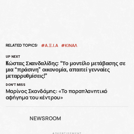
RELATED TOPICS:
Α.Ξ.Ι.Α
ΚΙΝΑΛ
UP NEXT
Kώστας Σκανδαλίδης: “Το μοντέλο μετάβασης σε
μια “πράσινη” οικονομία, απαιτεί γενναίες
μεταρρυθμίσεις!”
DON'T MISS
Μαρίνος Σκανδάμης: «To παραπλανητικό
αφήγημα του κέντρου»
NEWSROOM
ADVERTISEMENT