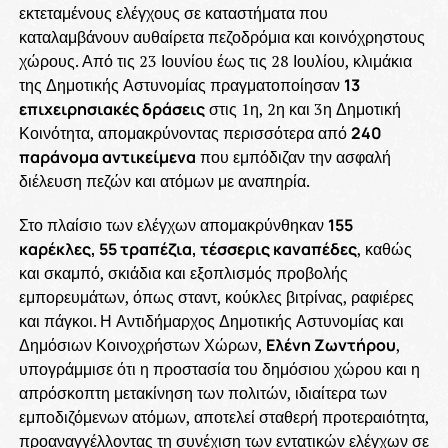
εκτεταμένους ελέγχους σε καταστήματα που
καταλαμβάνουν αυθαίρετα πεζοδρόμια και κοινόχρηστους
χώρους. Από τις 23 Ιουνίου έως τις 28 Ιουλίου, κλιμάκια
της Δημοτικής Αστυνομίας πραγματοποίησαν
13
επιχειρησιακές δράσεις
στις 1η, 2η και 3η Δημοτική
Κοινότητα, απομακρύνοντας περισσότερα από
240
παράνομα αντικείμενα
που εμπόδιζαν την ασφαλή
διέλευση πεζών και ατόμων με αναπηρία.
Στο πλαίσιο των ελέγχων απομακρύνθηκαν
155
καρέκλες, 55 τραπέζια, τέσσερις καναπέδες
, καθώς
και σκαμπό, σκιάδια και εξοπλισμός προβολής
εμπορευμάτων, όπως σταντ, κούκλες βιτρίνας, ραφιέρες
και πάγκοι. Η Αντιδήμαρχος Δημοτικής Αστυνομίας και
Δημόσιων Κοινοχρήστων Χώρων,
Ελένη Ζωντήρου
,
υπογράμμισε ότι η προστασία του δημόσιου χώρου και η
απρόσκοπτη μετακίνηση των πολιτών, ιδιαίτερα των
εμποδιζόμενων ατόμων, αποτελεί σταθερή προτεραιότητα,
προαναγγέλλοντας τη συνέχιση των εντατικών ελέγχων σε