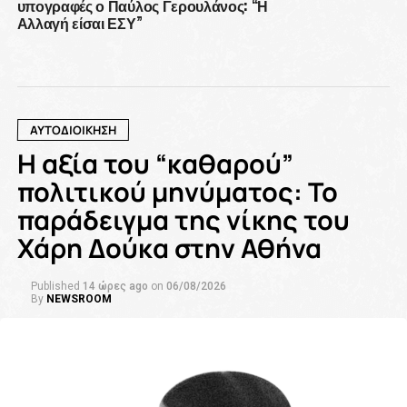
υπογραφές ο Παύλος Γερουλάνος: “Η
Αλλαγή είσαι ΕΣΥ”
ΑΥΤΟΔΙΟΙΚΗΣΗ
Η αξία του “καθαρού”
πολιτικού μηνύματος: Το
παράδειγμα της νίκης του
Χάρη Δούκα στην Αθήνα
Published
14 ώρες ago
on
06/08/2026
By
NEWSROOM