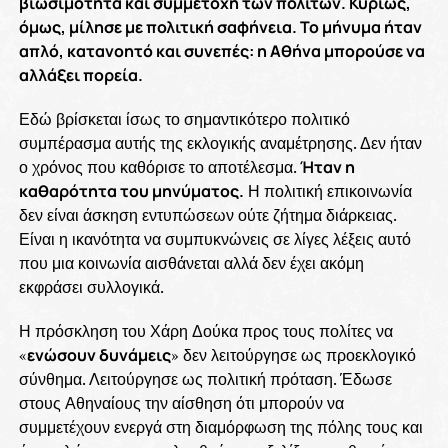
βιωσιμότητα και συμμετοχή των πολιτών. Κυρίως,
όμως, μίλησε με πολιτική σαφήνεια. Το μήνυμα ήταν
απλό, κατανοητό και συνεπές: η Αθήνα μπορούσε να
αλλάξει πορεία.
Εδώ βρίσκεται ίσως το σημαντικότερο πολιτικό
συμπέρασμα αυτής της εκλογικής αναμέτρησης. Δεν ήταν
ο χρόνος που καθόρισε το αποτέλεσμα.
Ήταν η
καθαρότητα του μηνύματος.
Η πολιτική επικοινωνία
δεν είναι άσκηση εντυπώσεων ούτε ζήτημα διάρκειας.
Είναι η ικανότητα να συμπυκνώνεις σε λίγες λέξεις αυτό
που μια κοινωνία αισθάνεται αλλά δεν έχει ακόμη
εκφράσει συλλογικά.
Η πρόσκληση του Χάρη Δούκα προς τους πολίτες να
«
ενώσουν δυνάμεις
» δεν λειτούργησε ως προεκλογικό
σύνθημα. Λειτούργησε ως πολιτική πρόταση. Έδωσε
στους Αθηναίους την αίσθηση ότι μπορούν να
συμμετέχουν ενεργά στη διαμόρφωση της πόλης τους και