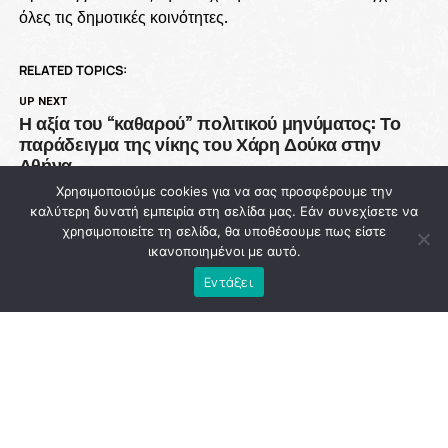
όλες τις δημοτικές κοινότητες.
RELATED TOPICS:
UP NEXT
Η αξία του “καθαρού” πολιτικού μηνύματος: Το
παράδειγμα της νίκης του Χάρη Δούκα στην
Αθήνα
Χρησιμοποιούμε cookies για να σας προσφέρουμε την
DON'T MISS
καλύτερη δυνατή εμπειρία στη σελίδα μας. Εάν συνεχίσετε να
93 εκατ. ευρώ χάθηκαν από την Πολιτική
χρησιμοποιείτε τη σελίδα, θα υποθέσουμε πως είστε
Προστασία ενώ η χώρα μετρά νεκρούς στις
ικανοποιημένοι με αυτό.
φλόγες
Εντάξει
NEWSROOM
ADVERTISEMENT