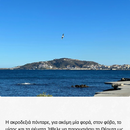
Η ακροδεξιά πόνταρε, για ακόμη μία φορά, στον φόβο, το
μίσος και τα ψέματα. Ήθελε να παρουσιάσει τη Θέουτα ως