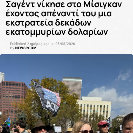
Σαγέντ νίκησε στο Μίσιγκαν
έχοντας απέναντί του μια
εκστρατεία δεκάδων
εκατομμυρίων δολαρίων
Published
2 ημέρες ago
on
05/08/2026
By
NEWSROOM