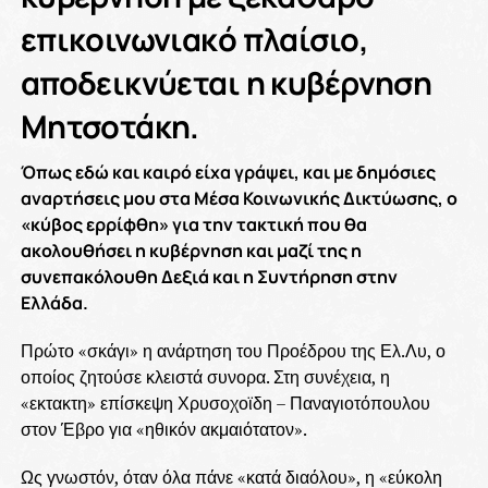
επικοινωνιακό πλαίσιο,
αποδεικνύεται η κυβέρνηση
Μητσοτάκη.
Όπως εδώ και καιρό είχα γράψει, και με δημόσιες
αναρτήσεις μου στα Μέσα Κοινωνικής Δικτύωσης, ο
«κύβος ερρίφθη» για την τακτική που θα
ακολουθήσει η κυβέρνηση και μαζί της η
συνεπακόλουθη Δεξιά και η Συντήρηση στην
Ελλάδα.
Πρώτο «σκάγι» η ανάρτηση του Προέδρου της Ελ.Λυ, ο
οποίος ζητούσε κλειστά συνορα. Στη συνέχεια, η
«εκτακτη» επίσκεψη Χρυσοχοϊδη – Παναγιοτόπουλου
στον Έβρο για «ηθικόν ακμαιότατον».
Ως γνωστόν, όταν όλα πάνε «κατά διαόλου», η «εύκολη