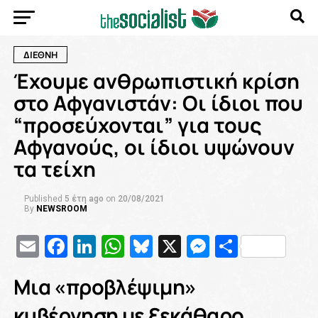
ΔΙΕΘΝΗ
Έχουμε ανθρωπιστική κρίση
στο Αφγανιστάν: Οι ίδιοι που
“προσεύχονται” για τους
Αφγανούς, οι ίδιοι υψώνουν
τα τείχη
Published
5 έτη ago
on
20/08/2021
By
NEWSROOM
Email
Facebook
LinkedIn
WhatsApp
Bluesky
X
Messenge
Μοιρασ
M
ια «προβλέψιμη»
κυβέρνηση με ξεκάθαρο