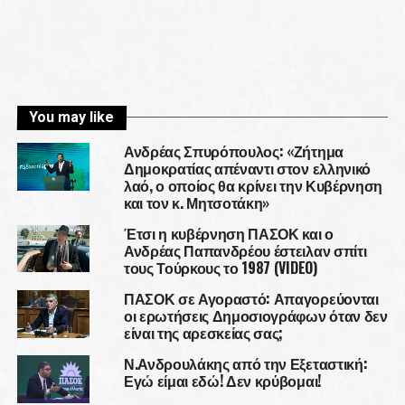
You may like
Ανδρέας Σπυρόπουλος: «Ζήτημα
Δημοκρατίας απέναντι στον ελληνικό
λαό, ο οποίος θα κρίνει την Κυβέρνηση
και τον κ. Μητσοτάκη»
Έτσι η κυβέρνηση ΠΑΣΟΚ και ο
Ανδρέας Παπανδρέου έστειλαν σπίτι
τους Τούρκους το 1987 (VIDEO)
ΠΑΣΟΚ σε Αγοραστό: Απαγορεύονται
οι ερωτήσεις Δημοσιογράφων όταν δεν
είναι της αρεσκείας σας;
Ν.Ανδρουλάκης από την Εξεταστική:
Εγώ είμαι εδώ! Δεν κρύβομαι!