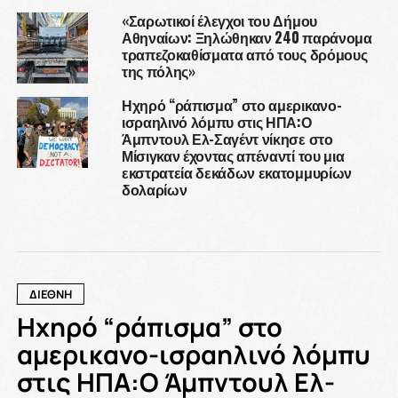
«Σαρωτικοί έλεγχοι του Δήμου
Αθηναίων: Ξηλώθηκαν 240 παράνομα
τραπεζοκαθίσματα από τους δρόμους
της πόλης»
Ηχηρό “ράπισμα” στο αμερικανο-
ισραηλινό λόμπυ στις ΗΠΑ:Ο
Άμπντουλ Ελ-Σαγέντ νίκησε στο
Μίσιγκαν έχοντας απέναντί του μια
εκστρατεία δεκάδων εκατομμυρίων
δολαρίων
ΔΙΕΘΝΗ
Ηχηρό “ράπισμα” στο
αμερικανο-ισραηλινό λόμπυ
στις ΗΠΑ:Ο Άμπντουλ Ελ-