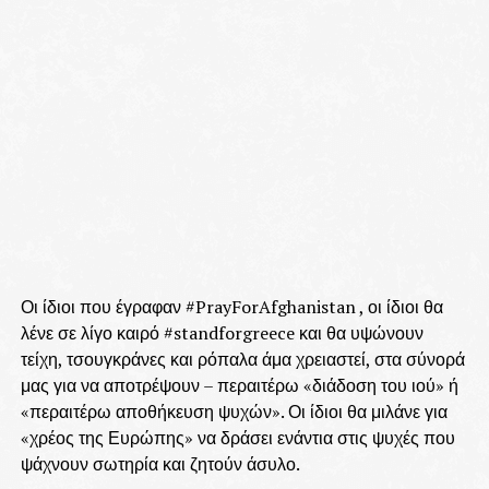
Οι ίδιοι που έγραφαν #PrayForAfghanistan , οι ίδιοι θα
λένε σε λίγο καιρό #standforgreece και θα υψώνουν
τείχη, τσουγκράνες και ρόπαλα άμα χρειαστεί, στα σύνορά
μας για να αποτρέψουν – περαιτέρω «διάδοση του ιού» ή
«περαιτέρω αποθήκευση ψυχών». Οι ίδιοι θα μιλάνε για
«χρέος της Ευρώπης» να δράσει ενάντια στις ψυχές που
ψάχνουν σωτηρία και ζητούν άσυλο.