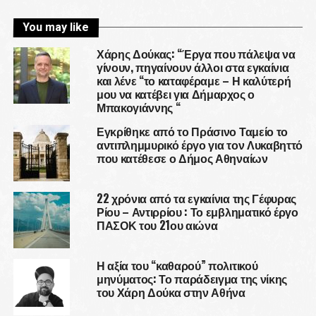
You may like
Χάρης Δούκας: “Έργα που πάλεψα να
γίνουν, πηγαίνουν άλλοι στα εγκαίνια
και λένε “το καταφέραμε – Η καλύτερή
μου να κατέβει για Δήμαρχος ο
Μπακογιάννης “
Εγκρίθηκε από το Πράσινο Ταμείο το
αντιπλημμυρικό έργο για τον Λυκαβηττό
που κατέθεσε ο Δήμος Αθηναίων
22 χρόνια από τα εγκαίνια της Γέφυρας
Ρίου – Αντιρρίου : Το εμβληματικό έργο
ΠΑΣΟΚ του 21ου αιώνα
Η αξία του “καθαρού” πολιτικού
μηνύματος: Το παράδειγμα της νίκης
του Χάρη Δούκα στην Αθήνα