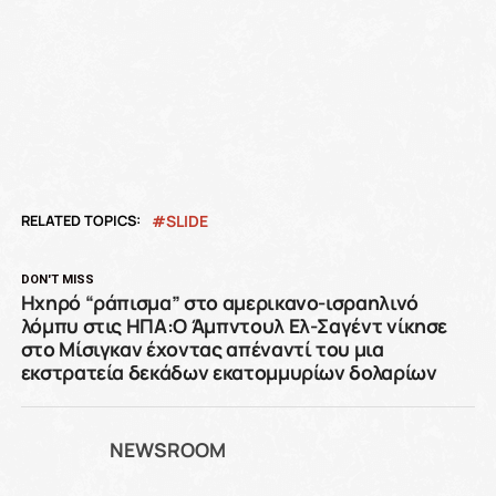
RELATED TOPICS:
SLIDE
DON'T MISS
Ηχηρό “ράπισμα” στο αμερικανο-ισραηλινό
λόμπυ στις ΗΠΑ:Ο Άμπντουλ Ελ-Σαγέντ νίκησε
στο Μίσιγκαν έχοντας απέναντί του μια
εκστρατεία δεκάδων εκατομμυρίων δολαρίων
NEWSROOM