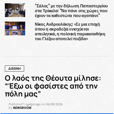
“Σάλος” με την δήλωση Παπαστεργίου
στα Τρίκαλα: “Να πάνε στις χώρες που
έχουν τα καθεστώτα που αγαπάνε”
Νίκος Ανδρουλάκης: «Σε μια εποχή
όπου η ακροδεξιά ενισχύεται
απειλητικά, η πολιτική παρακαταθήκη
του Γλέζου αποτελεί πυξίδα»
ΔΙΕΘΝΗ
Ο λαός της Θέουτα μίλησε:
“Έξω οι φασίστες από την
πόλη μας”
Published
1 ημέρα ago
on
06/08/2026
By
NEWSROOM