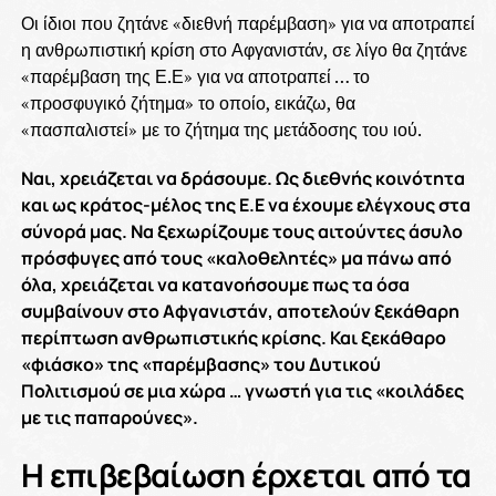
Οι ίδιοι που ζητάνε «διεθνή παρέμβαση» για να αποτραπεί
η ανθρωπιστική κρίση στο Αφγανιστάν, σε λίγο θα ζητάνε
«παρέμβαση της Ε.Ε» για να αποτραπεί … το
«προσφυγικό ζήτημα» το οποίο, εικάζω, θα
«πασπαλιστεί» με το ζήτημα της μετάδοσης του ιού.
Ναι, χρειάζεται να δράσουμε. Ως διεθνής κοινότητα
και ως κράτος-μέλος της Ε.Ε να έχουμε ελέγχους στα
σύνορά μας. Να ξεχωρίζουμε τους αιτούντες άσυλο
πρόσφυγες από τους «καλοθελητές» μα πάνω από
όλα, χρειάζεται να κατανοήσουμε πως τα όσα
συμβαίνουν στο Αφγανιστάν, αποτελούν ξεκάθαρη
περίπτωση ανθρωπιστικής κρίσης. Και ξεκάθαρο
«φιάσκο» της «παρέμβασης» του Δυτικού
Πολιτισμού σε μια χώρα … γνωστή για τις «κοιλάδες
με τις παπαρούνες».
Η επιβεβαίωση έρχεται από τα