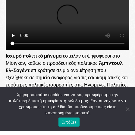
Ισχυρό πολιτικό μήνυμα
έστειλαν οι ψηφοφόροι στο
Μίσιγκαν, καθώς ο προοδευτικός πολιτικός
Άμπντουλ
Ελ-Σαγέντ
επικράτησε σε μια αναμέτρηση που
εξελίχθηκε σε σημείο αναφοράς για τις εσωκομματικές και
ευρύτερες πολιτικές ισορροπίες στις Ηνωμένες Πολιτείες.
Η νίκη του αποκτά ακόμη μεγαλύτερη βαρύτητα, καθώς
Χρησιμοποιούμε cookies για να σας προσφέρουμε την
ήρθε παρά την πρωτοφανή κινητοποίηση οικονομικών
καλύτερη δυνατή εμπειρία στη σελίδα μας. Εάν συνεχίσετε να
πόρων και πολιτικών μηχανισμών που επιχείρησαν να
χρησιμοποιείτε τη σελίδα, θα υποθέσουμε πως είστε
ανακόψουν την πορεία του.
ικανοποιημένοι με αυτό.
Εντάξει
Ο
αραβοαμερικανός
,
μουσουλμάνος
και σταθερά
προοδευτικός πολιτικός έχει ταχθεί επανειλημμένα υπέρ