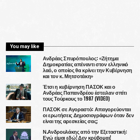
You may like
Ανδρέας Σπυρόπουλος: «Ζήτημα
Δημοκρατίας απέναντι στον ελληνικό
λαό, ο οποίος θα κρίνει την Κυβέρνηση
και τον κ. Μητσοτάκη»
Έτσι η κυβέρνηση ΠΑΣΟΚ και ο
Ανδρέας Παπανδρέου έστειλαν σπίτι
τους Τούρκους το 1987 (VIDEO)
ΠΑΣΟΚ σε Αγοραστό: Απαγορεύονται
οι ερωτήσεις Δημοσιογράφων όταν δεν
είναι της αρεσκείας σας;
Ν.Ανδρουλάκης από την Εξεταστική:
Εγώ είμαι εδώ! Δεν κρύβομαι!