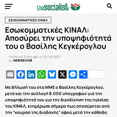
ΕΣΩΚΟΜΜΑΤΙΚΕΣ ΚΙΝΑΛ
Εσωκομματικές ΚΙΝΑΛ:
Αποσύρει την υποψηφιότητά
του ο Βασίλης Κεγκέρογλου
Published
5 έτη ago
on
21/10/2021
By
NEWSROOM
Email
Facebook
LinkedIn
WhatsApp
Bluesky
X
Messenge
Μοιρασ
Με δήλωσή του στα ΜΜΕ ο Βασίλης Κεγκέρογλου,
μετά και την συλλογή 8.000 υπογραφών για την
υποψηφιότητά του για την διεκδίκηση της ηγεσίας
του ΚΙΝΑΛ, ενημέρωσε σήμερα πως αποσύρεται από
την “κουρσα της διαδοχής” αφού μετά την κάθοδο