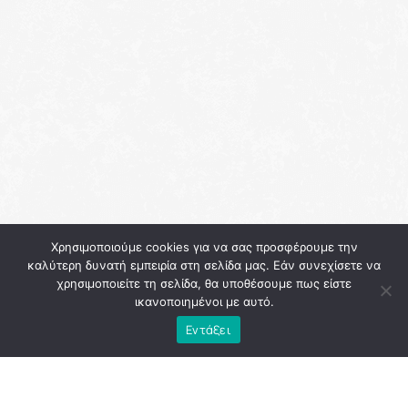
Χρησιμοποιούμε cookies για να σας προσφέρουμε την
Κάθε ενδιαφερόμενος πολίτης, επαγγελματίας,
καλύτερη δυνατή εμπειρία στη σελίδα μας. Εάν συνεχίσετε να
χρησιμοποιείτε τη σελίδα, θα υποθέσουμε πως είστε
φοιτητής, εργαζόμενος, ακαδημαϊκός, επιστήμονας
ικανοποιημένοι με αυτό.
μπορεί να συμμετέχει στους θεματικούς τομείς
πολιτικής,
συμβάλλοντας ενεργά στη διαμόρφωση και
Εντάξει
εξειδίκευση των προγραμματικών θέσεων του
Κινήματος.