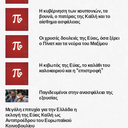
Η κυβέρνηση των κουπονιών, τα
βουνά, ο πατέρας της Καϊλή και το
αίσθημα ασφάλειας
Οι χρυσές δουλειές της Εύας, όσα ξέρει
ο Πίνατ και τα νεύρα του Μαξίμου
Η κιβωτός της Εύας, το καλάθι του
καλοκαιριού και η “επιστροφή”
Παγιδευμένοι στην ανασφάλεια της
εξουσίας
Μεγάλη επιτυχία για την Ελλάδα η
εκλογή της Εύας Καϊλή ως
Αντιπροέδρου του Ευρωπαϊκού
Κοινοβουλίου