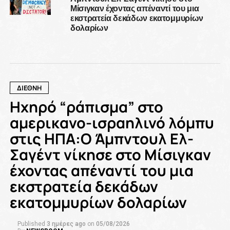
Μίσιγκαν έχοντας απέναντί του μια
εκστρατεία δεκάδων εκατομμυρίων
δολαρίων
ΔΙΕΘΝΗ
Ηχηρό “ράπισμα” στο
αμερικανο-ισραηλινό λόμπυ
στις ΗΠΑ:Ο Άμπντουλ Ελ-
Σαγέντ νίκησε στο Μίσιγκαν
έχοντας απέναντί του μια
εκστρατεία δεκάδων
εκατομμυρίων δολαρίων
Published
3 ημέρες ago
on
05/08/2026