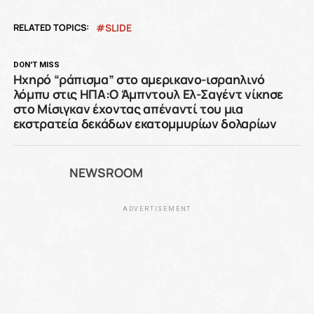
RELATED TOPICS:
SLIDE
DON'T MISS
Ηχηρό “ράπισμα” στο αμερικανο-ισραηλινό
λόμπυ στις ΗΠΑ:Ο Άμπντουλ Ελ-Σαγέντ νίκησε
στο Μίσιγκαν έχοντας απέναντί του μια
εκστρατεία δεκάδων εκατομμυρίων δολαρίων
NEWSROOM
ADVERTISEMENT