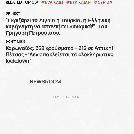
RELATED TOPICS:
EVA KAILI
ΕΥΑ ΚΑΙΛΗ
ΣΥΡΙΖΑ
UP NEXT
“Γκριζάρει το Αιγαίο η Τουρκία, η Ελληνική
κυβέρνηση να απαντήσει δυναμικά!”. Του
Γρηγόρη Πετρούτσου.
DON'T MISS
Κορωνοϊός: 359 κρούσματα – 212 σε Αττική!
Πέτσας -“Δεν αποκλείεται το ολοκληρωτικό
lockdown”
NEWSROOM
ADVERTISEMENT