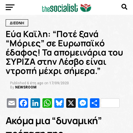
ΔΙΕΘΝΗ
Εύα Καϊλη: “Ποτέ ξανά
“Μόριες” σε Ευρωπαϊκό
έδαφος! Τα απομεινάρια του
ΣΥΡΙΖΑ στην Λέσβο είναι
ντροπή μέχρι σήμερα.”
Published
6 έτη ago
on
17/09/2020
By
NEWSROOM
Email
Facebook
LinkedIn
WhatsApp
Bluesky
X
Messenge
Μοιρασ
Ακόμα μια “δυναμική”