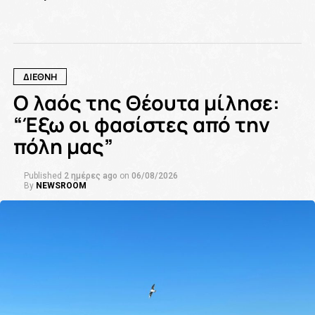
ΔΙΕΘΝΗ
Ο λαός της Θέουτα μίλησε:
“Έξω οι φασίστες από την
πόλη μας”
Published
2 ημέρες ago
on
06/08/2026
By
NEWSROOM