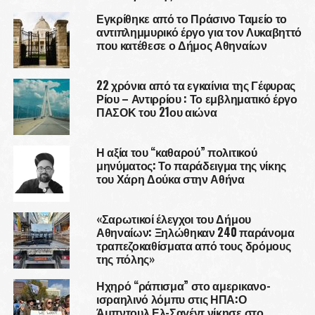
Εγκρίθηκε από το Πράσινο Ταμείο το
αντιπλημμυρικό έργο για τον Λυκαβηττό
που κατέθεσε ο Δήμος Αθηναίων
22 χρόνια από τα εγκαίνια της Γέφυρας
Ρίου – Αντιρρίου : Το εμβληματικό έργο
ΠΑΣΟΚ του 21ου αιώνα
Η αξία του “καθαρού” πολιτικού
μηνύματος: Το παράδειγμα της νίκης
του Χάρη Δούκα στην Αθήνα
«Σαρωτικοί έλεγχοι του Δήμου
Αθηναίων: Ξηλώθηκαν 240 παράνομα
τραπεζοκαθίσματα από τους δρόμους
της πόλης»
Ηχηρό “ράπισμα” στο αμερικανο-
ισραηλινό λόμπυ στις ΗΠΑ:Ο
Άμπντουλ Ελ-Σαγέντ νίκησε στο