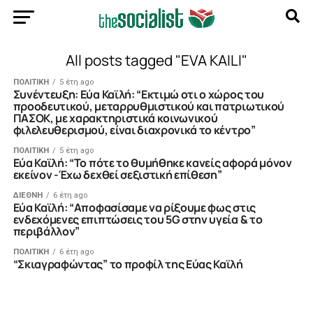
All posts tagged "EVA KAILI"
ΠΟΛΙΤΙΚΗ
5 έτη ago
Συνέντευξη: Εύα Καϊλή: “Εκτιμώ οτι ο χώρος του
προοδευτικού, μεταρρυθμιστικού και πατριωτικού
ΠΑΣΟΚ, με χαρακτηριστικά κοινωνικού
φιλελευθερισμού, είναι διαχρονικά το κέντρο”
ΠΟΛΙΤΙΚΗ
5 έτη ago
Eύα Καϊλή: “Το πότε το θυμήθηκε κανείς αφορά μόνον
εκείνον -Έχω δεχθεί σεξιστική επίθεση”
ΔΙΕΘΝΗ
6 έτη ago
Εύα Καϊλή: “Αποφασίσαμε να ρίξουμε φως στις
ενδεχόμενες επιπτώσεις του 5G στην υγεία & το
περιβάλλον”
ΠΟΛΙΤΙΚΗ
6 έτη ago
“Σκιαγραφώντας” το προφίλ της Εύας Καϊλή