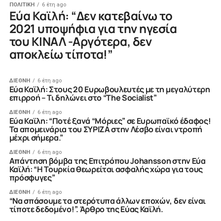
ΠΟΛΙΤΙΚΗ
6 έτη ago
Eύα Καϊλή: “Δεν κατεβαίνω το
2021 υποψήφια για την ηγεσία
του ΚΙΝΑΛ -Αργότερα, δεν
αποκλείω τίποτα!”
ΔΙΕΘΝΗ
6 έτη ago
Εύα Καϊλή: Στους 20 Ευρωβουλευτές με τη μεγαλύτερη
επιρροή – Τι δηλώνει στο “Τhe Socialist”
ΔΙΕΘΝΗ
6 έτη ago
Εύα Καϊλη: “Ποτέ ξανά “Μόριες” σε Ευρωπαϊκό έδαφος!
Τα απομεινάρια του ΣΥΡΙΖΑ στην Λέσβο είναι ντροπή
μέχρι σήμερα.”
ΔΙΕΘΝΗ
6 έτη ago
Απάντηση βόμβα της Επιτρόπου Johansson στην Εύα
Καϊλή: “Η Τουρκία θεωρείται ασφαλής χώρα για τους
πρόσφυγες”
ΔΙΕΘΝΗ
6 έτη ago
“Να σπάσουμε τα στερότυπα άλλων εποχών, δεν είναι
τίποτε δεδομένο!”. Άρθρο της Εύας Καϊλή.