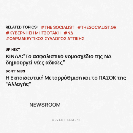
RELATED TOPICS:
THE SOCIALIST
THESOCIALIST.GR
ΚΥΒΕΡΝΗΣΗ ΜΗΤΣΟΤΑΚΗ
ΝΔ
ΦΑΡΜΑΚΕΥΤΙΚΟΣ ΣΥΛΛΟΓΟΣ ΑΤΤΙΚΗΣ
UP NEXT
ΚΙΝΑΛ:”Το ασφαλιστικό νομοσχέδιο της ΝΔ
δημιουργεί νέες αδικίες”
DON'T MISS
Η Eκπαιδευτική Μεταρρύθμιση και το ΠΑΣΟΚ της
“Αλλαγής”
NEWSROOM
ADVERTISEMENT