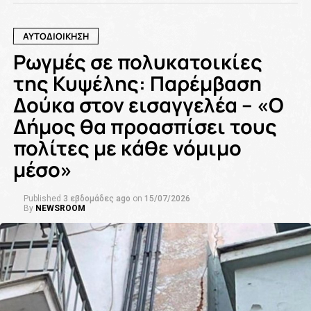
ΑΥΤΟΔΙΟΙΚΗΣΗ
Ρωγμές σε πολυκατοικίες
της Κυψέλης: Παρέμβαση
Δούκα στον εισαγγελέα – «Ο
Δήμος θα προασπίσει τους
πολίτες με κάθε νόμιμο
μέσο»
Published
3 εβδομάδες ago
on
15/07/2026
By
NEWSROOM