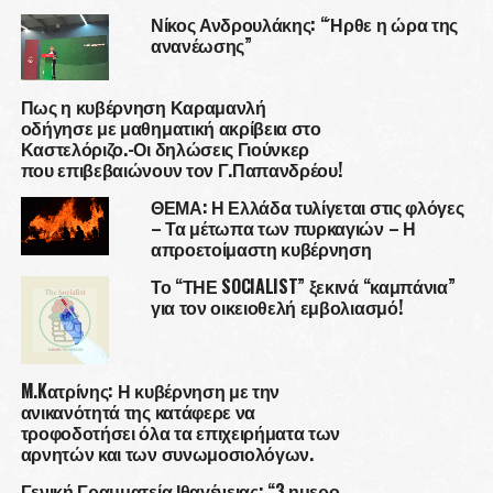
Νίκος Ανδρουλάκης: “Ήρθε η ώρα της
ανανέωσης”
Πως η κυβέρνηση Καραμανλή
οδήγησε με μαθηματική ακρίβεια στο
Καστελόριζο.-Οι δηλώσεις Γιούνκερ
που επιβεβαιώνουν τον Γ.Παπανδρέου!
ΘΕΜΑ: Η Ελλάδα τυλίγεται στις φλόγες
– Τα μέτωπα των πυρκαγιών – Η
απροετοίμαστη κυβέρνηση
Το “ΤΗΕ SOCIALIST” ξεκινά “καμπάνια”
για τον οικειοθελή εμβολιασμό!
M.Kατρίνης: Η κυβέρνηση με την
ανικανότητά της κατάφερε να
τροφοδοτήσει όλα τα επιχειρήματα των
αρνητών και των συνωμοσιολόγων.
Γενική Γραμματεία Ιθαγένειας: “3 ημερο