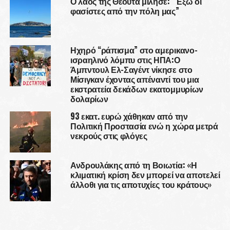
Ο λαός της Θέουτα μίλησε: “Έξω οι
φασίστες από την πόλη μας”
Ηχηρό “ράπισμα” στο αμερικανο-
ισραηλινό λόμπυ στις ΗΠΑ:Ο
Άμπντουλ Ελ-Σαγέντ νίκησε στο
Μίσιγκαν έχοντας απέναντί του μια
εκστρατεία δεκάδων εκατομμυρίων
δολαρίων
93 εκατ. ευρώ χάθηκαν από την
Πολιτική Προστασία ενώ η χώρα μετρά
νεκρούς στις φλόγες
Ανδρουλάκης από τη Βοιωτία: «Η
κλιματική κρίση δεν μπορεί να αποτελεί
άλλοθι για τις αποτυχίες του κράτους»