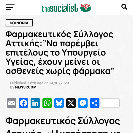
ΚΟΙΝΩΝΙΑ
Φαρμακευτικός Σύλλογος
Αττικής:”Να παρέμβει
επιτέλους το Υπουργείο
Υγείας, έχουν μείνει οι
ασθενείς χωρίς φάρμακα”
Published
7 έτη ago
on
24/01/2020
By
NEWSROOM
Email
Facebook
LinkedIn
WhatsApp
Bluesky
X
Messenge
Μοιρασ
Φαρμακευτικός Σύλλογος