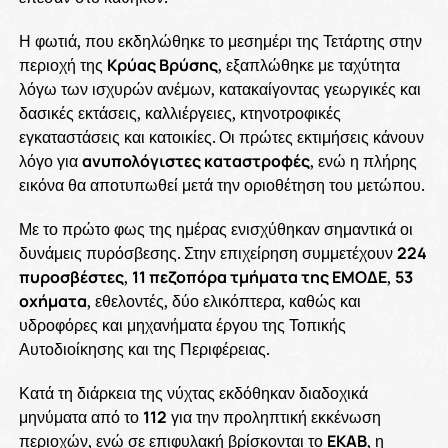
Η φωτιά, που εκδηλώθηκε το μεσημέρι της Τετάρτης στην
περιοχή της
Κρύας Βρύσης
, εξαπλώθηκε με ταχύτητα
λόγω των ισχυρών ανέμων, κατακαίγοντας γεωργικές και
δασικές εκτάσεις, καλλιέργειες, κτηνοτροφικές
εγκαταστάσεις και κατοικίες. Οι πρώτες εκτιμήσεις κάνουν
λόγο για
ανυπολόγιστες καταστροφές
, ενώ η πλήρης
εικόνα θα αποτυπωθεί μετά την οριοθέτηση του μετώπου.
Με το πρώτο φως της ημέρας ενισχύθηκαν σημαντικά οι
δυνάμεις πυρόσβεσης. Στην επιχείρηση συμμετέχουν
224
πυροσβέστες
,
11 πεζοπόρα τμήματα της ΕΜΟΔΕ
,
53
οχήματα
, εθελοντές, δύο ελικόπτερα, καθώς και
υδροφόρες και μηχανήματα έργου της Τοπικής
Αυτοδιοίκησης και της Περιφέρειας.
Κατά τη διάρκεια της νύχτας εκδόθηκαν διαδοχικά
μηνύματα από το
112
για την προληπτική εκκένωση
περιοχών, ενώ σε επιφυλακή βρίσκονται το
ΕΚΑΒ
, η