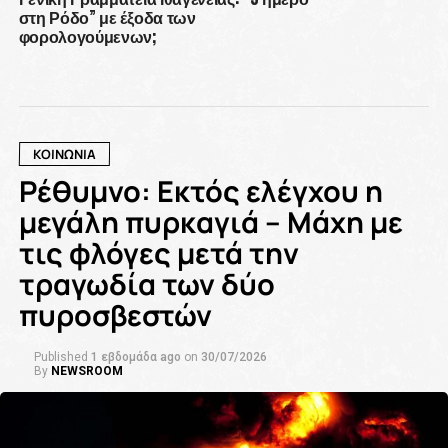
στη Ρόδο” με έξοδα των
φορολογούμενων;
ΚΟΙΝΩΝΙΑ
Ρέθυμνο: Εκτός ελέγχου η
μεγάλη πυρκαγιά – Μάχη με
τις φλόγες μετά την
τραγωδία των δύο
πυροσβεστών
Published
1 εβδομάδα ago
on
30/07/2026
By
NEWSROOM