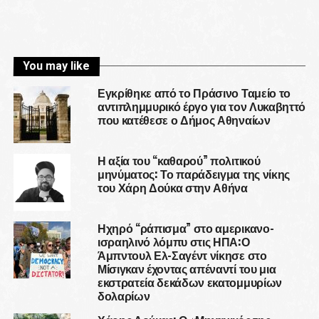
You may like
Εγκρίθηκε από το Πράσινο Ταμείο το
αντιπλημμυρικό έργο για τον Λυκαβηττό
που κατέθεσε ο Δήμος Αθηναίων
Η αξία του “καθαρού” πολιτικού
μηνύματος: Το παράδειγμα της νίκης
του Χάρη Δούκα στην Αθήνα
Ηχηρό “ράπισμα” στο αμερικανο-
ισραηλινό λόμπυ στις ΗΠΑ:Ο
Άμπντουλ Ελ-Σαγέντ νίκησε στο
Μίσιγκαν έχοντας απέναντί του μια
εκστρατεία δεκάδων εκατομμυρίων
δολαρίων