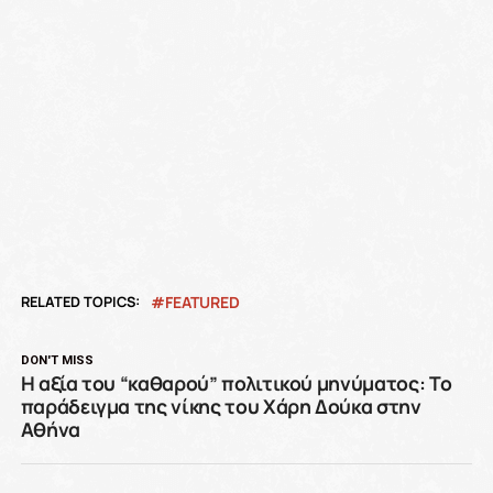
RELATED TOPICS:
FEATURED
DON'T MISS
Η αξία του “καθαρού” πολιτικού μηνύματος: Το
παράδειγμα της νίκης του Χάρη Δούκα στην
Αθήνα