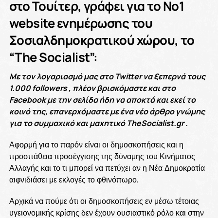
στο Τουίτερ, γράφει για το Νο1
website ενημέρωσης του
Σοσιαλδημοκρατικού χώρου, το
“Τhe Socialist”:
Με τον λογαριασμό μας στο Twitter να ξεπερνά τους
1.000 followers , πλέον βρισκόμαστε και στο
Facebook με την σελίδα ήδη να αποκτά και εκεί το
κοινό της, επανερχόμαστε με ένα νέο άρθρο γνώμης
για το συμμαχικό και μαχητικό TheSocialist.gr .
Αφορμή για το παρόν είναι οι δημοσκοπήσεις και η
προσπάθεια προσέγγισης της δύναμης του Κινήματος
Αλλαγής και το τι μπορεί να πετύχει αν η Νέα Δημοκρατία
αιφνιδιάσει με εκλογές το φθινόπωρο.
Αρχικά να πούμε ότι οι δημοσκοπήσεις εν μέσω τέτοιας
υγειονομικής κρίσης δεν έχουν ουσιαστικό ρόλο και στην