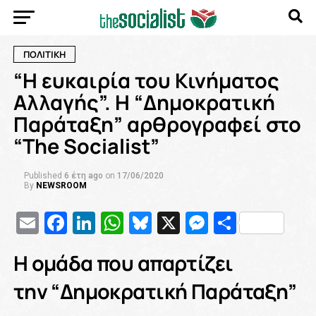
ΠΟΛΙΤΙΚΗ
“Η ευκαιρία του Κινήματος
Αλλαγής”. H “Δημοκρατική
Παράταξη” αρθρογραφεί στο
“Τhe Socialist”
Published
6 έτη ago
on
17/06/2020
By
NEWSROOM
Email
Facebook
LinkedIn
WhatsApp
Bluesky
X
Messenge
Μοιρασ
Η ομάδα που απαρτίζει
την
“Δημοκρατική Παράταξη”