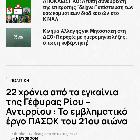
ΑΠΟΚΛΕΙΣΤΙΚΟ: Άτυπη συνεδρίαση
της επιτροπής “δείχνει” επίσπευση των
εσωκομματικών διαδικασιών στο
ΚΙΝΑΛ
Κίνημα Αλλαγής για Μητσοτάκη στη
ΔΕΘ: Παροχές με ημερομηνία λήξης,
όπως η κυβέρνηση!
ΠΟΛΙΤΙΚΗ
22 χρόνια από τα εγκαίνια
της Γέφυρας Ρίου –
Αντιρρίου : Το εμβληματικό
έργο ΠΑΣΟΚ του 21ου αιώνα
Published
12 ώρες ago
on
07/08/2026
By
NEWSROOM