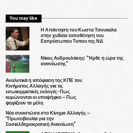
You may like
Η Απάντηση του Κωστα Τσουκαλα
στην χυδαία τοποθέτηση του
Εκπρόσωπου Τυπου της ΝΔ
Νίκος Ανδρουλάκης: “Ήρθε η ώρα της
ανανέωσης”
Αναλυτικά η απόφαση της ΚΠΕ του
Κινήματος Αλλαγής για τις
εσωκομματικές εκλογές- Πως
κυρώνονται οι υποψήφιοι – Πως
ψηφίζουν τα μέλη
Νέα συνιστώσα στο Κίνημα Αλλαγής –
“Πρωτοβουλία για την
Σοσιαλδημοκρατική Ανανέωση”