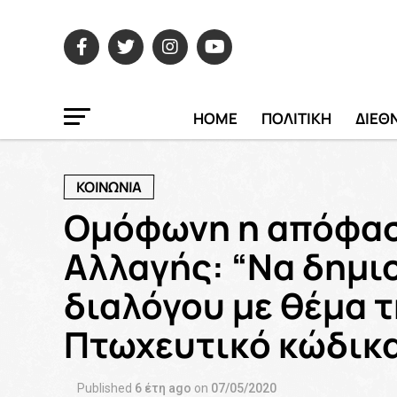
HOME
ΠΟΛΙΤΙΚΗ
ΔΙΕΘ
ΚΟΙΝΩΝΙΑ
Ομόφωνη η απόφασ
Αλλαγής: “Να δημι
διαλόγου με θέμα τ
Πτωχευτικό κώδικ
Published
6 έτη ago
on
07/05/2020