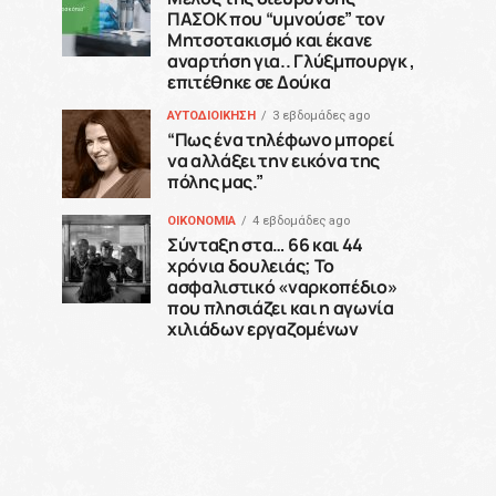
ΠΑΣΟΚ που “υμνούσε” τον
Μητσοτακισμό και έκανε
αναρτήση για.. Γλύξμπουργκ ,
επιτέθηκε σε Δούκα
ΑΥΤΟΔΙΟΙΚΗΣΗ
3 εβδομάδες ago
“Πως ένα τηλέφωνο μπορεί
να αλλάξει την εικόνα της
πόλης μας.”
ΟΙΚΟΝΟΜΙΑ
4 εβδομάδες ago
Σύνταξη στα… 66 και 44
χρόνια δουλειάς; Το
ασφαλιστικό «ναρκοπέδιο»
που πλησιάζει και η αγωνία
χιλιάδων εργαζομένων