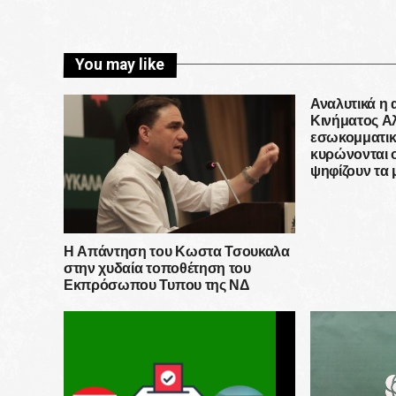
You may like
Αναλυτικά η
Κινήματος Αλ
εσωκομματικ
κυρώνονται 
ψηφίζουν τα 
Η Απάντηση του Κωστα Τσουκαλα
στην χυδαία τοποθέτηση του
Εκπρόσωπου Τυπου της ΝΔ