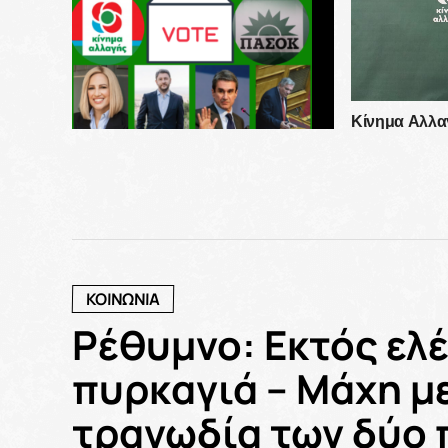
Κίνημα Αλλα
στη ΔΕΘ: Πα
λήξης, όπως
ΑΠΟΚΛΕΙΣΤΙΚΟ: Άτυπη
συνεδρίαση της επιτροπής
“δείχνει” επίσπευση των
εσωκομματικών διαδικασιών στο
ΚΙΝΑΛ
ΚΟΙΝΩΝΙΑ
Ρέθυμνο: Εκτός ελ
πυρκαγιά – Μάχη με
τραγωδία των δύο