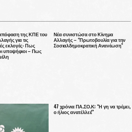
 απόφαση της ΚΠΕ του
Νέα συνιστώσα στο Κίνημα
λαγής για τις
Αλλαγής – “Πρωτοβουλία για την
ές εκλογές- Πως
Σοσιαλδημοκρατική Ανανέωση”
οι υποψήφιοι – Πως
μέλη
47 χρόνια ΠΑ.ΣΟ.Κ: “Η γη να τρέμει,
ο ήλιος ανατέλλει!”