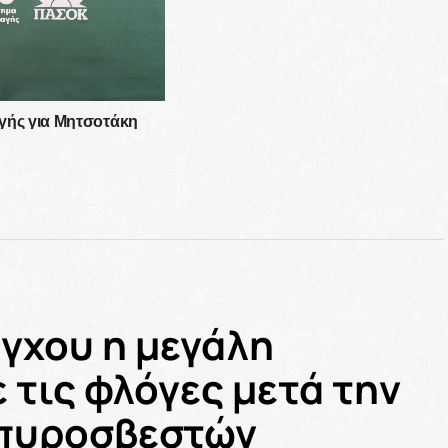
γής για Μητσοτάκη
ροχές με ημερομηνία
 η κυβέρνηση!
έγχου η μεγάλη
 τις φλόγες μετά την
 πυροσβεστών