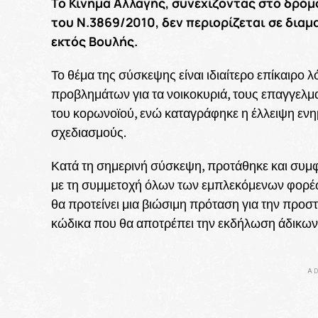
Το Κίνημα Αλλαγής, συνεχίζοντας στο δρό
του Ν.3869/2010, δεν περιορίζεται σε δια
εκτός Βουλής.
Το θέμα της σύσκεψης είναι ιδιαίτερο επίκαιρ
προβλημάτων για τα νοικοκυριά, τους επαγγελματ
του κορωνοϊού, ενώ καταγράφηκε η έλλειψη εν
σχεδιασμούς.
Κατά τη σημερινή σύσκεψη, προτάθηκε και συμ
με τη συμμετοχή όλων των εμπλεκόμενων φορέων,
θα προτείνει μια βιώσιμη πρόταση για την προστ
κώδικα που θα αποτρέπει την εκδήλωση άδικων
AD