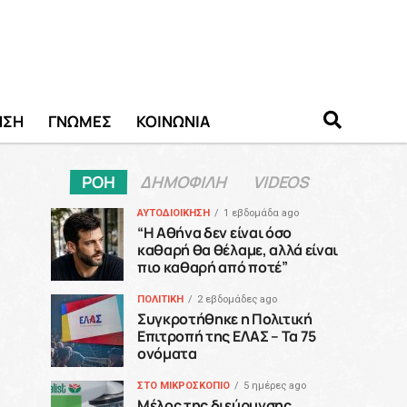
ΗΣΗ
ΓΝΩΜΕΣ
ΚΟΙΝΩΝΙΑ
ΡΟΗ
ΔΗΜΟΦΙΛΗ
VIDEOS
ΑΥΤΟΔΙΟΙΚΗΣΗ
1 εβδομάδα ago
“H Αθήνα δεν είναι όσο
καθαρή θα θέλαμε, αλλά είναι
πιο καθαρή από ποτέ”
ΠΟΛΙΤΙΚΗ
2 εβδομάδες ago
Συγκροτήθηκε η Πολιτική
Επιτροπή της ΕΛΑΣ – Τα 75
ονόματα
ΣΤΟ ΜΙΚΡΟΣΚΟΠΙΟ
5 ημέρες ago
Μέλος της διεύρυνσης