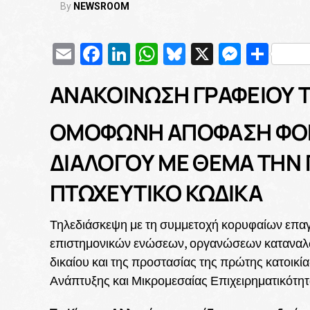
By
NEWSROOM
Email
Facebook
LinkedIn
WhatsApp
Bluesky
X
Messe
Μοι
ΑΝΑΚΟΙΝΩΣΗ ΓΡΑΦΕΙΟΥ 
ΟΜΟΦΩΝΗ ΑΠΟΦΑΣΗ ΦΟΡ
ΔΙΑΛΟΓΟΥ ΜΕ ΘΕΜΑ ΤΗΝ 
ΠΤΩΧΕΥΤΙΚΟ ΚΩΔΙΚΑ
Τηλεδιάσκεψη με τη συμμετοχή κορυφαίων επαγ
επιστημονικών ενώσεων, οργανώσεων καταναλωτ
δικαίου και της προστασίας της πρώτης κατοικ
Ανάπτυξης και Μικρομεσαίας Επιχειρηματικότητ