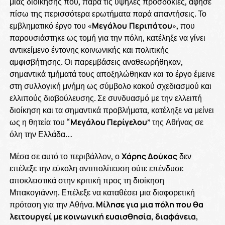
μιας διοίκησης που, παρά τις υψηλές προσδοκίες, άφησε
πίσω της περισσότερα ερωτήματα παρά απαντήσεις. Το
εμβληματικό έργο του «
Μεγάλου
Περιπάτου
», που
παρουσιάστηκε ως τομή για την πόλη, κατέληξε να γίνει
αντικείμενο έντονης κοινωνικής και πολιτικής
αμφισβήτησης. Οι παρεμβάσεις αναθεωρήθηκαν,
σημαντικά τμήματά τους αποξηλώθηκαν και το έργο έμεινε
στη συλλογική μνήμη ως σύμβολο κακού σχεδιασμού και
ελλιπούς διαβούλευσης. Σε συνδυασμό με την ελλειπή
διοίκηση και τα σημαντικά προβλήματα, κατέληξε να μείνει
ως η θητεία του “
Μεγάλου Περίγελου
” της Αθήνας σε
όλη την Ελλάδα…
Μέσα σε αυτό το περιβάλλον, ο
Χάρης Δούκας
δεν
επέλεξε την εύκολη αντιπολίτευση ούτε επένδυσε
αποκλειστικά στην κριτική προς τη διοίκηση
Μπακογιάννη. Επέλεξε να καταθέσει μια διαφορετική
πρόταση για την Αθήνα.
Μίλησε για μια πόλη που θα
λειτουργεί με κοινωνική ευαισθησία, διαφάνεια,