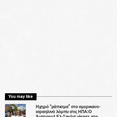
You may like
Ηχηρό “ράπισμα” στο αμερικανο-
ισραηλινό λόμπυ στις ΗΠΑ:Ο
Άμπντουλ Ελ-Σαγέντ νίκησε στο