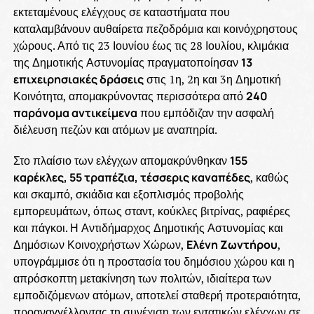
εκτεταμένους ελέγχους σε καταστήματα που
καταλαμβάνουν αυθαίρετα πεζοδρόμια και κοινόχρηστους
χώρους. Από τις 23 Ιουνίου έως τις 28 Ιουλίου, κλιμάκια
της Δημοτικής Αστυνομίας πραγματοποίησαν
13
επιχειρησιακές δράσεις
στις 1η, 2η και 3η Δημοτική
Κοινότητα, απομακρύνοντας περισσότερα από
240
παράνομα αντικείμενα
που εμπόδιζαν την ασφαλή
διέλευση πεζών και ατόμων με αναπηρία.
Στο πλαίσιο των ελέγχων απομακρύνθηκαν
155
καρέκλες, 55 τραπέζια, τέσσερις καναπέδες
, καθώς
και σκαμπό, σκιάδια και εξοπλισμός προβολής
εμπορευμάτων, όπως σταντ, κούκλες βιτρίνας, ραφιέρες
και πάγκοι. Η Αντιδήμαρχος Δημοτικής Αστυνομίας και
Δημόσιων Κοινοχρήστων Χώρων,
Ελένη Ζωντήρου
,
υπογράμμισε ότι η προστασία του δημόσιου χώρου και η
απρόσκοπτη μετακίνηση των πολιτών, ιδιαίτερα των
εμποδιζόμενων ατόμων, αποτελεί σταθερή προτεραιότητα,
προαναγγέλλοντας τη συνέχιση των εντατικών ελέγχων σε