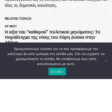
όλες τις δημοτικές κοινότητες.
RELATED TOPICS:
UP NEXT
Η αξία του “καθαρού” πολιτικού μηνύματος: Το
παράδειγμα της νίκης του Χάρη Δούκα στην
Αθήνα
Χρησιμοποιούμε cookies για να σας προσφέρουμε την
DON'T MISS
καλύτερη δυνατή εμπειρία στη σελίδα μας. Εάν συνεχίσετε να
93 εκατ. ευρώ χάθηκαν από την Πολιτική
χρησιμοποιείτε τη σελίδα, θα υποθέσουμε πως είστε
Προστασία ενώ η χώρα μετρά νεκρούς στις
ικανοποιημένοι με αυτό.
φλόγες
Εντάξει
NEWSROOM
ADVERTISEMENT