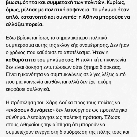
βιωσιμότητα και συμμετοχή των πολιτών. Κυρίως,
όμως, μίλησε με πολιτική σαφήνεια. Το μήνυμα ήταν
απλό, κατανοητό και συνεπές: η Αθήνα μπορούσε να
αλλάξει πορεία.
Εδώ βρίσκεται ίσως το σημαντικότερο πολιτικό
συμπέρασμα αυτής της εκλογικής αναμέτρησης. Δεν ήταν
ο χρόνος που καθόρισε το αποτέλεσμα.
Ήταν η
καθαρότητα του μηνύματος.
Η πολιτική επικοινωνία
δεν είναι άσκηση εντυπώσεων ούτε ζήτημα διάρκειας.
Είναι η ικανότητα να συμπυκνώνεις σε λίγες λέξεις αυτό
που μια κοινωνία αισθάνεται αλλά δεν έχει ακόμη
εκφράσει συλλογικά.
Η πρόσκληση του Χάρη Δούκα προς τους πολίτες να
«
ενώσουν δυνάμεις
» δεν λειτούργησε ως προεκλογικό
σύνθημα. Λειτούργησε ως πολιτική πρόταση. Έδωσε
στους Αθηναίους την αίσθηση ότι μπορούν να
συμμετέχουν ενεργά στη διαμόρφωση της πόλης τους και