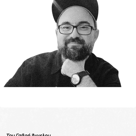
Του Γαβρή Άγγελου