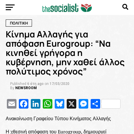
ΠΟΛΙΤΙΚΗ
Κίνημα Αλλαγής για
απόφαση Eurogroup: “Να
κινηθεί γρήγορα η
κυβέρνηση, μην χαθεί άλλος
πολύτιμος χρόνος”
Published
6 έτη ago
on
17/03/2020
By
NEWSROOM
Email
Facebook
LinkedIn
WhatsApp
Bluesky
X
Messenge
Μοιρασ
Ανακοίνωση Γραφείου Τύπου Κινήματος Αλλαγής
Η χθεσινή απόφαση του Eurogroup, δημιουργεί