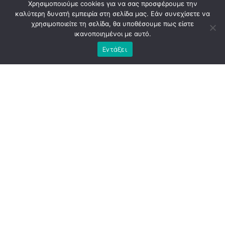
Χρησιμοποιούμε cookies για να σας προσφέρουμε την
καλύτερη δυνατή εμπειρία στη σελίδα μας. Εάν συνεχίσετε να
χρησιμοποιείτε τη σελίδα, θα υποθέσουμε πως είστε
ικανοποιημένοι με αυτό.
Εντάξει
Η
Αθήνα
εκείνη την περίοδο κουβαλούσε την κόπωση
μιας διοίκησης που, παρά τις υψηλές προσδοκίες, άφησε
πίσω της περισσότερα ερωτήματα παρά απαντήσεις. Το
εμβληματικό έργο του «
Μεγάλου
Περιπάτου
», που
παρουσιάστηκε ως τομή για την πόλη, κατέληξε να γίνει
αντικείμενο έντονης κοινωνικής και πολιτικής
αμφισβήτησης. Οι παρεμβάσεις αναθεωρήθηκαν,