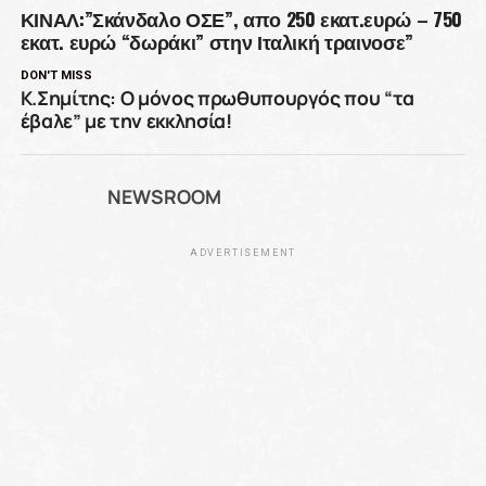
ΚΙΝΑΛ:”Σκάνδαλο ΟΣΕ”, απο 250 εκατ.ευρώ – 750
εκατ. ευρώ “δωράκι” στην Ιταλική τραινοσε”
DON'T MISS
Κ.Σημίτης: Ο μόνος πρωθυπουργός που “τα
έβαλε” με την εκκλησία!
NEWSROOM
ADVERTISEMENT