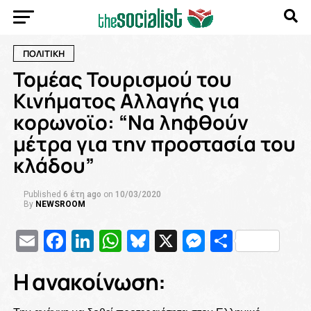
ΠΟΛΙΤΙΚΗ
Τομέας Τουρισμού του
Κινήματος Αλλαγής για
κορωνοϊο: “Να ληφθούν
μέτρα για την προστασία του
κλάδου”
Published
6 έτη ago
on
10/03/2020
By
NEWSROOM
Email
Facebook
LinkedIn
WhatsApp
Bluesky
X
Messenge
Μοιρασ
Η ανακοίνωση: