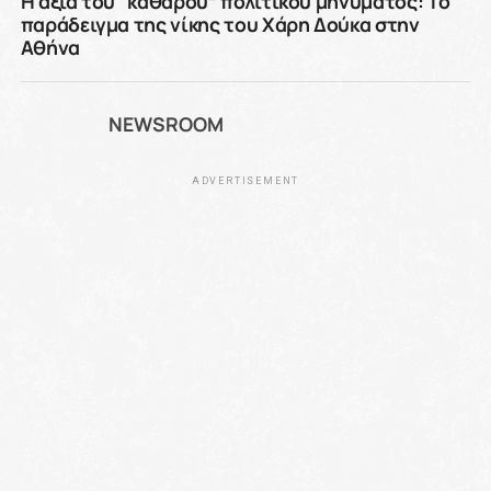
Η αξία του “καθαρού” πολιτικού μηνύματος: Το
παράδειγμα της νίκης του Χάρη Δούκα στην
Αθήνα
NEWSROOM
ADVERTISEMENT