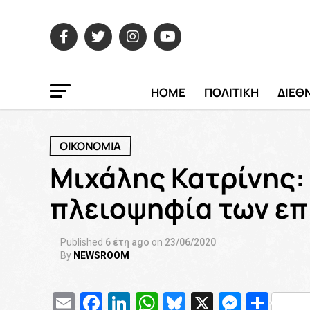
HOME
ΠΟΛΙΤΙΚΗ
ΔΙΕΘ
ΟΙΚΟΝΟΜΙΑ
Μιχάλης Κατρίνης:
πλειοψηφία των ε
Published
6 έτη ago
on
23/06/2020
By
NEWSROOM
Email
Facebook
LinkedIn
WhatsApp
Bluesky
X
Messe
Μοι