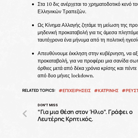
Στα 10 δις ανέρχεται το χρηματοδοτικό κενό 
Ελληνικών Τραπεζών.
Ως Κίνημα Αλλαγής ζητάμε τη μείωση της προκ
μηδενική προκαταβολή για τις άμεσα πληττόμε
ταυτόχρονα ένα μήνυμα από τη πολιτική ηγεσία
Απευθύνουμε έκκληση στην κυβέρνηση, να αξιο
προκαταβολή, για να προφέρει μια σανίδα σωτ
όρθιες μετά από δέκα χρόνια κρίσης και πέντ
από δυο μήνες lockdown.
RELATED TOPICS:
ΕΠΙΧΕΙΡΗΣΕΙΣ
ΚΑΤΡΙΝΗΣ
ΡΕΥΣ
DON'T MISS
“Για μια θέση στον Ήλιο”. Γράφει ο
Λευτέρης Κρητικός.