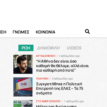
ΗΣΗ
ΓΝΩΜΕΣ
ΚΟΙΝΩΝΙΑ
ΡΟΗ
ΔΗΜΟΦΙΛΗ
VIDEOS
ΑΥΤΟΔΙΟΙΚΗΣΗ
2 εβδομάδες ago
“H Αθήνα δεν είναι όσο
καθαρή θα θέλαμε, αλλά είναι
πιο καθαρή από ποτέ”
ΠΟΛΙΤΙΚΗ
3 εβδομάδες ago
Συγκροτήθηκε η Πολιτική
Επιτροπή της ΕΛΑΣ – Τα 75
ονόματα
ΣΤΟ ΜΙΚΡΟΣΚΟΠΙΟ
1 εβδομάδα ago
Μέλος της διεύρυνσης