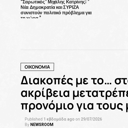
“Σαρωτικός” Μιχάλης Κατρίνης: ”
Νέα Δημοκρατία και ΣΥΡΙΖΑ
συνιστούν πολιτικό πρόβλημα για
τη χώρα.”
ΟΙΚΟΝΟΜΙΑ
Διακοπές με το… σ
ακρίβεια μετατρέπε
προνόμιο για τους
Published
1 εβδομάδα ago
on
29/07/2026
By
NEWSROOM