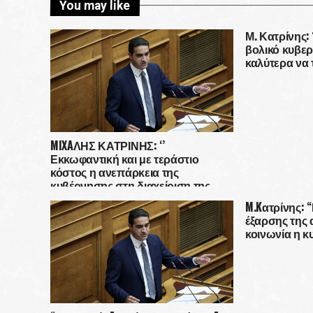
You may like
Μ. Κατρίνης:
βολικό κυβερ
καλύτερα να 
MIXAΛΗΣ ΚΑΤΡΙΝΗΣ: ‘’
Εκκωφαντική και με τεράστιο
κόστος η ανεπάρκεια της
κυβέρνησης στη διαχείριση της
πανδημίας.’’
M.Kατρίνης: 
έξαρσης της 
κοινωνία η 