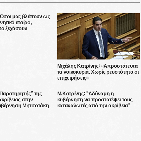
 Όσοι μας βλέπουν ως
νητικό εταίρο,
το ξεχάσουν
Μιχάλης Κατρίνης: «Απροστάτευτα
τα νοικοκυριά. Χωρίς ρευστότητα οι
επιχειρήσεις»
“Παρατηρητής” της
Μ.Κατρίνης: “Αδύναμη η
ακρίβειας στην
κυβέρνηση να προστατέψει τους
κυβέρνηση Μητσοτάκη
καταναλωτές από την ακρίβεια”