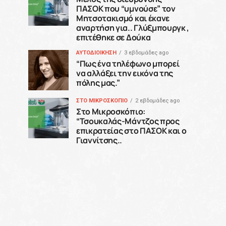
ΠΑΣΟΚ που “υμνούσε” τον
Μητσοτακισμό και έκανε
αναρτήση για.. Γλύξμπουργκ ,
επιτέθηκε σε Δούκα
ΑΥΤΟΔΙΟΙΚΗΣΗ
3 εβδομάδες ago
“Πως ένα τηλέφωνο μπορεί
να αλλάξει την εικόνα της
πόλης μας.”
ΣΤΟ ΜΙΚΡΟΣΚΟΠΙΟ
2 εβδομάδες ago
Στο Μικροσκόπιο:
“Τσουκαλάς-Μάντζος προς
επικρατείας στο ΠΑΣΟΚ και ο
Γιαννίτσης..