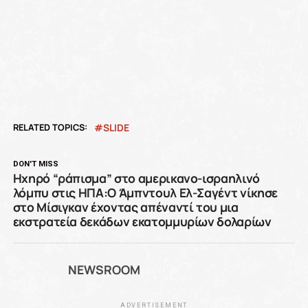
RELATED TOPICS:
SLIDE
DON'T MISS
Ηχηρό “ράπισμα” στο αμερικανο-ισραηλινό
λόμπυ στις ΗΠΑ:Ο Άμπντουλ Ελ-Σαγέντ νίκησε
στο Μίσιγκαν έχοντας απέναντί του μια
εκστρατεία δεκάδων εκατομμυρίων δολαρίων
NEWSROOM
ADVERTISEMENT