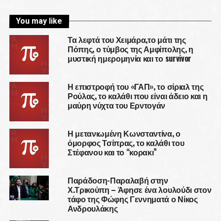
You may like
Τα λεφτά του Χειμάρα,το μάτι της
Πόπης, ο τύμβος της Αμφίπολης, η
μυστική ημερομηνία και το survivor
Η επιστροφή του «ΓΑΠ», το σίριαλ της
Ρούλας, το καλάθι που είναι άδειο και η
μαύρη νύχτα του Ερντογάν
Η μετανιωμένη Κωνσταντίνα, ο
όμορφος Τσίπρας, το καλάθι του
Στέφανου και το “κορακι”
Παράδοση-Παραλαβή στην
Χ.Τρικούπη – Άφησε ένα λουλούδι στον
τάφο της Φώφης Γεννηματά ο Νίκος
Ανδρουλάκης