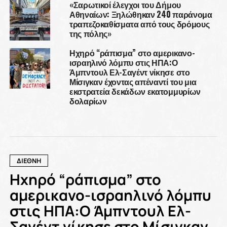
«Σαρωτικοί έλεγχοι του Δήμου
Αθηναίων: Ξηλώθηκαν 240 παράνομα
τραπεζοκαθίσματα από τους δρόμους
της πόλης»
Ηχηρό “ράπισμα” στο αμερικανο-
ισραηλινό λόμπυ στις ΗΠΑ:Ο
Άμπντουλ Ελ-Σαγέντ νίκησε στο
Μίσιγκαν έχοντας απέναντί του μια
εκστρατεία δεκάδων εκατομμυρίων
δολαρίων
ΔΙΕΘΝΗ
Ηχηρό “ράπισμα” στο
αμερικανο-ισραηλινό λόμπυ
στις ΗΠΑ:Ο Άμπντουλ Ελ-
Σαγέντ νίκησε στο Μίσιγκαν