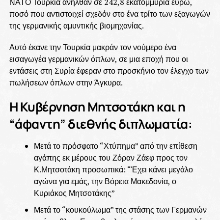
ΝΑΤΟ Τουρκία ανήλθαν σε 242,8 εκατομμύρια ευρώ,
ποσό που αντιστοιχεί σχεδόν στο ένα τρίτο των εξαγωγών
της γερμανικής αμυντικής βιομηχανίας.
Αυτό έκανε την Τουρκία μακράν τον νούμερο ένα
εισαγωγέα γερμανικών όπλων, σε μια εποχή που οι
εντάσεις στη Συρία έφεραν στο προσκήνιο τον έλεγχο των
πωλήσεων όπλων στην Άγκυρα.
Η Κυβέρνηση Μητσοτάκη και η
“άφαντη” διεθνής διπλωματία:
Μετά το πρόσφατο “Χτύπημα” από την επίθεση
αγάπης εκ μέρους του Ζόραν Ζάεφ προς τον
Κ.Μητσοτάκη προσωπικά: “Έχει κάνει μεγάλο
αγώνα για εμάς, την Βόρεια Μακεδονία, ο
Κυριάκος Μητσοτάκης”
Μετά το “κουκούλωμα” της στάσης των Γερμανών