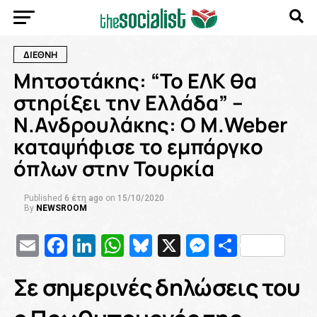
ΔΙΕΘΝΗ
Μητσοτάκης: “Το ΕΛΚ θα
στηρίξει την Ελλάδα” –
Ν.Ανδρουλάκης: Ο Μ.Weber
καταψήφισε το εμπάργκο
όπλων στην Τουρκία
Published
6 έτη ago
on
15/10/2020
By
NEWSROOM
Email
Facebook
LinkedIn
WhatsApp
Bluesky
X
Messenge
Μοιρασ
Σε σημερινές δηλώσεις του