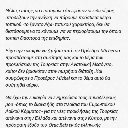
Θέλω, επίσης, να επισημάνω ότι εφόσον οι ειδικοί μας
υποδείξουν την ανάγκη να πάρουμε πρόσθετα μέτρα
τοπικού -το ξανατονίζω- τοπικού χαρακτήρα, δεν θα
διστάσουμε να το κάνουμε για να περιορίσουμε την όποια
τοπική διασπορά της επιδημίας.
Είχα την ευκαιρία να ζητήσω από τον Πρόεδρο Michel να
προσθέσουμε στη συζήτησή μας και το θέμα των
προκλήσεων της Τουρκίας στην Ανατολική Μεσόγειο,
καίτοι δεν βρισκόταν στην ημερήσια διάταξη. Και
συμφώνησε ο Πρόεδρος Michel και το θέμα αυτό θα
συζητηθεί αύριο.
Θα έχω την ευκαιρία να ενημερώσω τους συναδέλφους
μου -όπως το έκανα ήδη στα πλαίσια του Ευρωπαϊκού
Λαϊκού Κόμματος- για τις νέες προκλήσεις της Τουρκίας
απέναντι στην Ελλάδα και απέναντι στην Κύπρο, με την
πρόσφατη έξοδο του Oruc Reis εντός ελληνικής