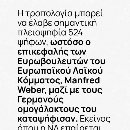
Η τροπολογία μπορεί
να έλαβε σημαντική
πλειοψηφία 524
ψήφων,
ωστόσο ο
επικεφαλής των
Ευρωβουλευτών του
Ευρωπαϊκού Λαϊκού
Κόμματος, Manfred
Weber, μαζί με τους
Γερμανούς
ομογάλακτους του
καταψήφισαν.
Εκείνος
όπου η ΝΔ επαίρεται