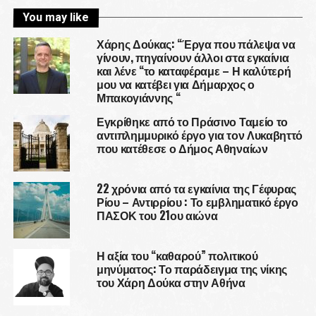
You may like
Χάρης Δούκας: “Έργα που πάλεψα να
γίνουν, πηγαίνουν άλλοι στα εγκαίνια
και λένε “το καταφέραμε – Η καλύτερή
μου να κατέβει για Δήμαρχος ο
Μπακογιάννης “
Εγκρίθηκε από το Πράσινο Ταμείο το
αντιπλημμυρικό έργο για τον Λυκαβηττό
που κατέθεσε ο Δήμος Αθηναίων
22 χρόνια από τα εγκαίνια της Γέφυρας
Ρίου – Αντιρρίου : Το εμβληματικό έργο
ΠΑΣΟΚ του 21ου αιώνα
Η αξία του “καθαρού” πολιτικού
μηνύματος: Το παράδειγμα της νίκης
του Χάρη Δούκα στην Αθήνα