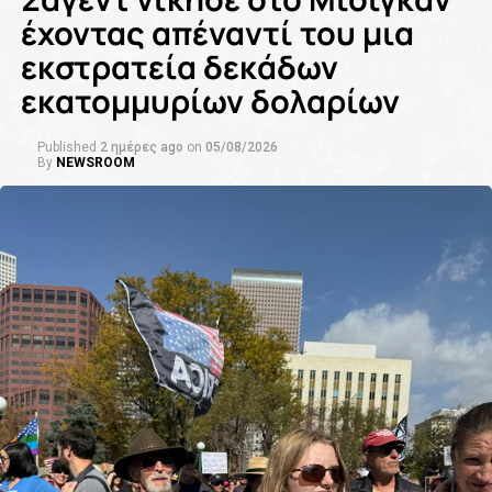
έχοντας απέναντί του μια
εκστρατεία δεκάδων
εκατομμυρίων δολαρίων
Published
2 ημέρες ago
on
05/08/2026
By
NEWSROOM