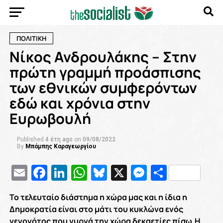
ΠΟΛΙΤΙΚΗ
Νίκος Ανδρουλάκης – Στην
πρώτη γραμμή προάσπισης
των εθνικών συμφερόντων
εδώ και χρόνια στην
Ευρωβουλή
Published
4 έτη ago
on
09/08/2022
By
Μπάμπης Καραγεωργίου
Email
Facebook
LinkedIn
WhatsApp
Bluesky
X
Messenge
Μοιρασ
Το τελευταίο διάστημα η χώρα μας και η ίδια η
Δημοκρατία είναι στο μάτι του κυκλώνα ενός
γεγονότος που γυρνά την χώρα δεκαετίες πίσω.Η