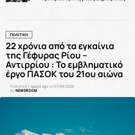
ΠΟΛΙΤΙΚΗ
22 χρόνια από τα εγκαίνια
της Γέφυρας Ρίου –
Αντιρρίου : Το εμβληματικό
έργο ΠΑΣΟΚ του 21ου αιώνα
Published
1 ημέρα ago
on
07/08/2026
By
NEWSROOM