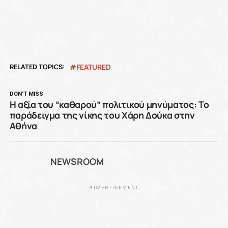
RELATED TOPICS:
FEATURED
DON'T MISS
Η αξία του “καθαρού” πολιτικού μηνύματος: Το
παράδειγμα της νίκης του Χάρη Δούκα στην
Αθήνα
NEWSROOM
ADVERTISEMENT