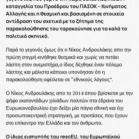
καταγγελία του Προέδρου του ΠΑΣΟΚ – Κινήματος
Αλλαγής και η θεσμική και βασισμένη σε στοιχεία
αντίδραση του σχετικά με το ζήτημα της
παρακολούθησης του ταρακούνησε για τα καλά το
πολιτικό σκηνικό.
Παρά το γεγονός όμως ότι ο Νίκος Ανδρουλάκης απο την
πρώτη στιγμή κινήθηκε θεσμικά και χωρίς να πετάει
λάσπη στον ανεμιστήρα,ο ίδιος δέχθηκε έναν πόλεμο
λάσπης και μάλιστα κάποιοι υπονόησαν ότι η
παρακολούθηση οφέιλεται σε “εθνικούς λόγους”.
Ο Νίκος Ανδρουλάκης απο το 2014 όπου βρίσκεται με την
ψήφο εκατοντάδων χιλιάδων πολιτών στα έδρανα του
Ευρωκοινοβουλίου έχει δείξει μία πάγια εθνική και όχι
προσωποκεντρική στρατηγική, με προτάσεις που έχουν
στο επίκεντρο την Ελλάδα και τον άνθρωπο.
O ίδιος εισηγητής του rescEU, του Ευρωπαϊκού