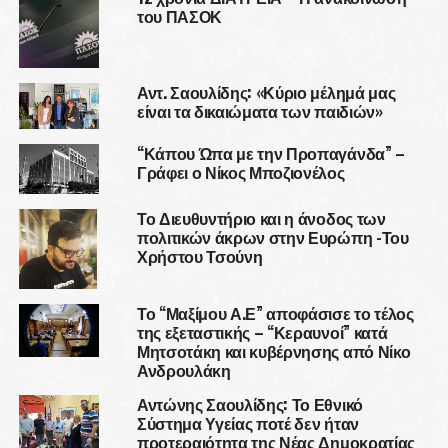
του ΠΑΣΟΚ
Αντ. Σαουλίδης: «Κύριο μέλημά μας
είναι τα δικαιώματα των παιδιών»
“Κάπου Ώπα με την Προπαγάνδα” –
Γράφει ο Νίκος Μποζιονέλος
Το Διευθυντήριο και η άνοδος των
πολιτικών άκρων στην Ευρώπη -Του
Χρήστου Τσούνη
Το “Μαξίμου Α.Ε” αποφάσισε το τέλος
της εξεταστικής – “Κεραυνοί” κατά
Μητσοτάκη και κυβέρνησης από Νίκο
Ανδρουλάκη
Αντώνης Σαουλίδης: Το Εθνικό
Σύστημα Υγείας ποτέ δεν ήταν
προτεραιότητα της Νέας Δημοκρατίας