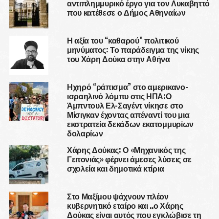
αντιπλημμυρικό έργο για τον Λυκαβηττό
που κατέθεσε ο Δήμος Αθηναίων
Η αξία του “καθαρού” πολιτικού
μηνύματος: Το παράδειγμα της νίκης
του Χάρη Δούκα στην Αθήνα
Ηχηρό “ράπισμα” στο αμερικανο-
ισραηλινό λόμπυ στις ΗΠΑ:Ο
Άμπντουλ Ελ-Σαγέντ νίκησε στο
Μίσιγκαν έχοντας απέναντί του μια
εκστρατεία δεκάδων εκατομμυρίων
δολαρίων
Χάρης Δούκας: Ο «Μηχανικός της
Γειτονιάς» φέρνει άμεσες λύσεις σε
σχολεία και δημοτικά κτίρια
Στο Μαξίμου ψάχνουν πλέον
κυβερνητικό εταίρο και ..ο Χάρης
Δούκας είναι αυτός που εγκλώβισε τη