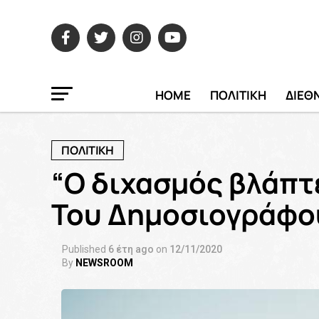
HOME
ΠΟΛΙΤΙΚΗ
ΔΙΕΘ
ΠΟΛΙΤΙΚΗ
“Ο διχασμός βλάπτε
Του Δημοσιογράφο
Published
6 έτη ago
on
12/11/2020
By
NEWSROOM