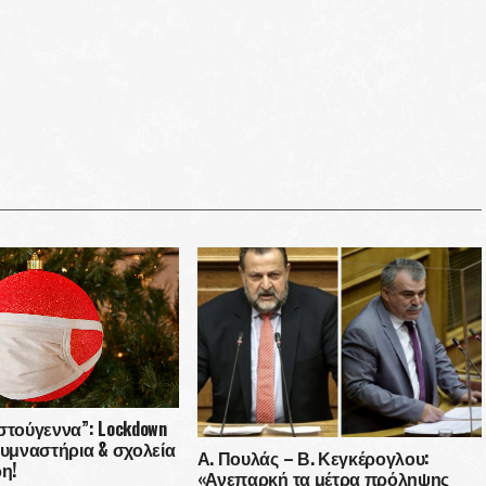
στούγεννα”: Lockdown
γυμναστήρια & σχολεία
Α. Πουλάς – Β. Κεγκέρογλου:
ρη!
«Ανεπαρκή τα μέτρα πρόληψης