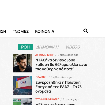
ΗΣΗ
ΓΝΩΜΕΣ
ΚΟΙΝΩΝΙΑ
ΡΟΗ
ΔΗΜΟΦΙΛΗ
VIDEOS
ΑΥΤΟΔΙΟΙΚΗΣΗ
2 εβδομάδες ago
“H Αθήνα δεν είναι όσο
καθαρή θα θέλαμε, αλλά είναι
πιο καθαρή από ποτέ”
ΠΟΛΙΤΙΚΗ
3 εβδομάδες ago
Συγκροτήθηκε η Πολιτική
Επιτροπή της ΕΛΑΣ – Τα 75
ονόματα
ΣΤΟ ΜΙΚΡΟΣΚΟΠΙΟ
6 ημέρες ago
Μέλος της διεύρυνσης