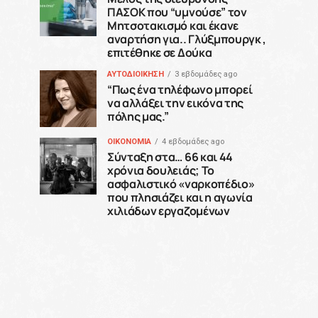
ΠΑΣΟΚ που “υμνούσε” τον
Μητσοτακισμό και έκανε
αναρτήση για.. Γλύξμπουργκ ,
επιτέθηκε σε Δούκα
ΑΥΤΟΔΙΟΙΚΗΣΗ
3 εβδομάδες ago
“Πως ένα τηλέφωνο μπορεί
να αλλάξει την εικόνα της
πόλης μας.”
ΟΙΚΟΝΟΜΙΑ
4 εβδομάδες ago
Σύνταξη στα… 66 και 44
χρόνια δουλειάς; Το
ασφαλιστικό «ναρκοπέδιο»
που πλησιάζει και η αγωνία
χιλιάδων εργαζομένων