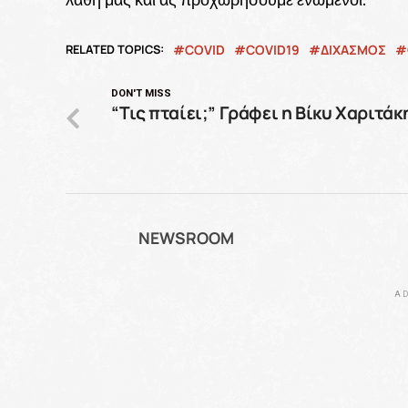
RELATED TOPICS:
COVID
COVID19
ΔΙΧΑΣΜΟΣ
DON'T MISS
“Tις πταίει;” Γράφει η Βίκυ Χαριτάκ
NEWSROOM
AD