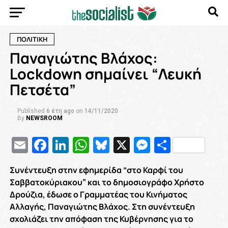
ΠΟΛΙΤΙΚΗ
Παναγιώτης Βλάχος:
Lockdown σημαίνει “Λευκή
Πετσέτα”
Published
6 έτη ago
on
14/11/2020
By
NEWSROOM
Email
Facebook
LinkedIn
WhatsApp
Bluesky
X
Messenge
Μοιρασ
Συνέντευξη στην εφημερίδα “στο Καρφί του
Σαββατοκύριακου” και το δημοσιογράφο Χρήστο
Δρούζια, έδωσε ο Γραμματέας του Κινήματος
Αλλαγής, Παναγιώτης Βλάχος. Στη συνέντευξη
σχολιάζει την απόφαση της Κυβέρνησης για το