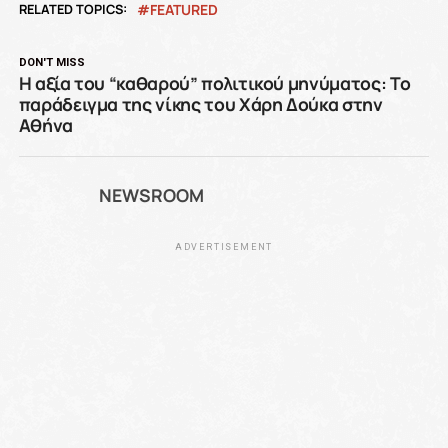
RELATED TOPICS:
FEATURED
DON'T MISS
Η αξία του “καθαρού” πολιτικού μηνύματος: Το
παράδειγμα της νίκης του Χάρη Δούκα στην
Αθήνα
NEWSROOM
ADVERTISEMENT