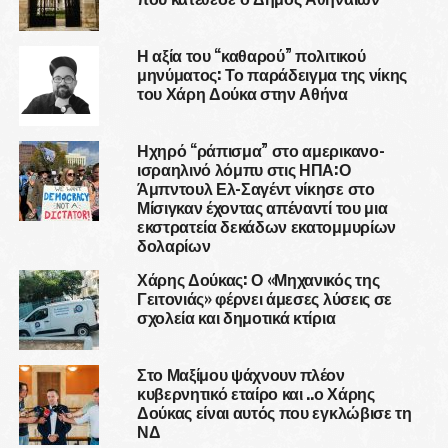
Η αξία του “καθαρού” πολιτικού
μηνύματος: Το παράδειγμα της νίκης
του Χάρη Δούκα στην Αθήνα
Ηχηρό “ράπισμα” στο αμερικανο-
ισραηλινό λόμπυ στις ΗΠΑ:Ο
Άμπντουλ Ελ-Σαγέντ νίκησε στο
Μίσιγκαν έχοντας απέναντί του μια
εκστρατεία δεκάδων εκατομμυρίων
δολαρίων
Χάρης Δούκας: Ο «Μηχανικός της
Γειτονιάς» φέρνει άμεσες λύσεις σε
σχολεία και δημοτικά κτίρια
Στο Μαξίμου ψάχνουν πλέον
κυβερνητικό εταίρο και ..ο Χάρης
Δούκας είναι αυτός που εγκλώβισε τη
ΝΔ