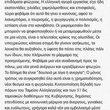
επιδόματα φτώχειας. Η ελληνική αγορά εργασίας είχε ήδη
εκατοντάδες χιλιάδες χαμηλόμισθους και επισφαλείς,
τώρα φοβάμαι ότι αυτό θα γίνει ο κανόνας, αφού το
λιανεμπόριο, ο τουρισμός, η ψυχαγωγία, ο πολιτισμός, η
εστίαση είναι στο καναβάτσο. Οι μικρομεσαίοι δεν
μπορούν να ψηφιοποιηθούν ή να μεταμορφωθούν μέσα
σε μια νύχτα, είναι ο τελευταίος κρίκος της αλυσίδας. Οι
υποχρεώσεις κάποια στιγμή θα γίνουν ασήκωτες, τα
λουκέτα θα αυξηθούν, η ύφεση θα πέσει στις πλάτες πάλι
των ίδιων, που πλήρωσαν το μάρμαρο της
προηγούμενης. Φοβάμαι μια νέα αναδιανομή προς τα
πάνω, μια νέα γενιά ανέργων και εργαζόμενων φτωχών.
Το δίλημα θα είναι “δουλειά με λίγα ή ανεργία”; Ο μόνος
τρόπος να συγκρατηθεί όλο αυτό είναι η χρηματοδότηση,
νέοι θεσμοί και η ψυχολογία. Κινητοποίηση δηλαδή των
πόρων του Ταμείου Αλληλεγγύης και των 37 δις
ταμειακών διαθέσιμων της Κυβέρνησης, δημόσιες
επενδύσεις με κοινωνική μέριμνα για άνεργους, γυναίκες
και ευάλωτους, γρήγορα καλά νέα για εμβολιασμό μέσα