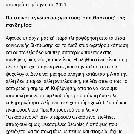
στο πρώτο τρίμηνο του 2021.
Ποια είναι η γνώμη σας για τους “απείθαρχους” της
πανδημίας;
Αφενός υπάρχει μαζική παραπληροφόρηση από τα μέσα
κοινωνικής δικτύωσης και το Διαδίκτυο αφετέρου κόπωση
και δυσανεξία όλο και περισσότερων πολιτών στις
συνθήκες μιας νέας καραντίνας. Η αλήθεια είναι είναι ότι η
κλεισούρα έχει παρενέργειες και στην τσέπη και στην
ψυχολογία. Δεν είναι μια φυσιολογική κατάσταση. Από την
άλλη δεν υπάρχει άλλη εναλλακτική, τουλάχιστον όπως τα
κατάφερε η σημερινή Κυβέρνηση, από το να κάνουμε
υπομονή και να συμφιλιωθούμε με αυτήν τη δύσκολη
καθημερινότητα. Αλίμονο αν διχαστούμε ξανά. Γι’ αυτό και
είναι φάουλ του Πρωθυπουργού να μιλά για
“ψεκασμένους”. Δεν υπάρχουν ψεκασμένοι πολίτες,
υπάρχουν όμως ψεκασμένες θεωρίες ή απόψεις που
χρειάζεται να τις πολεμάμε με πειθώ και στοιχεία, όχι με