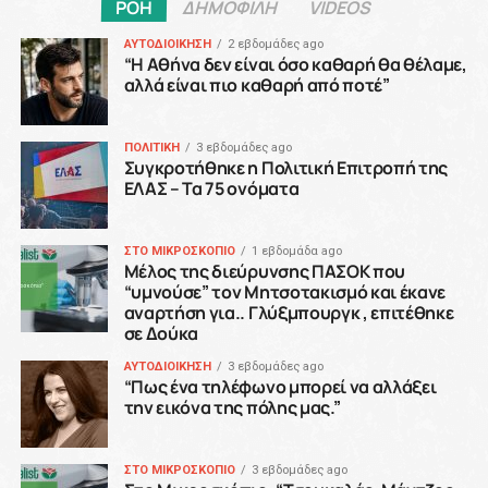
ΥΓΕΙΑ
Covid 19: Στα ύψη ξανά τα
κρούσματα – Καμπανάκια
από επιστήμονες
Published
3 έτη ago
on
29/12/2023
By
Μπάμπης Καραγεωργίου