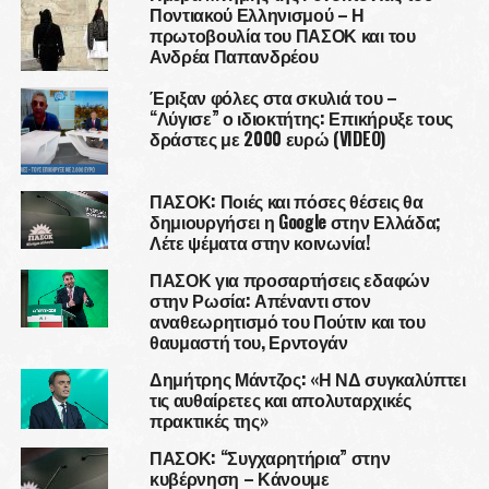
Ποντιακού Ελληνισμού – Η
πρωτοβουλία του ΠΑΣΟΚ και του
Ανδρέα Παπανδρέου
Έριξαν φόλες στα σκυλιά του –
“Λύγισε” ο ιδιοκτήτης: Επικήρυξε τους
δράστες με 2000 ευρώ (VIDEO)
ΠΑΣΟΚ: Ποιές και πόσες θέσεις θα
δημιουργήσει η Google στην Ελλάδα;
Λέτε ψέματα στην κοινωνία!
ΠΑΣΟΚ για προσαρτήσεις εδαφών
στην Ρωσία: Απέναντι στον
αναθεωρητισμό του Πούτιν και του
θαυμαστή του, Ερντογάν
Δημήτρης Μάντζος: «Η ΝΔ συγκαλύπτει
τις αυθαίρετες και απολυταρχικές
πρακτικές της»
ΠΑΣΟΚ: “Συγχαρητήρια” στην
κυβέρνηση – Κάνουμε