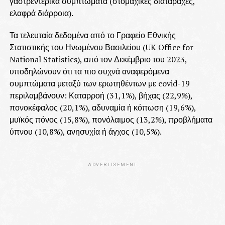
γαστρεντερικά συμπτώματα (στομαχικές διαταραχές,
ελαφρά διάρροια).
Τα τελευταία δεδομένα από το Γραφείο Εθνικής
Στατιστικής του Ηνωμένου Βασιλείου (UK Office for
National Statistics), από τον Δεκέμβριο του 2023,
υποδηλώνουν ότι τα πιο συχνά αναφερόμενα
συμπτώματα μεταξύ των ερωτηθέντων με covid-19
περιλαμβάνουν: Καταρροή (31,1%), βήχας (22,9%),
πονοκέφαλος (20,1%), αδυναμία ή κόπωση (19,6%),
μυϊκός πόνος (15,8%), πονόλαιμος (13,2%), προβλήματα
ύπνου (10,8%), ανησυχία ή άγχος (10,5%).
ADVERTISEMENT