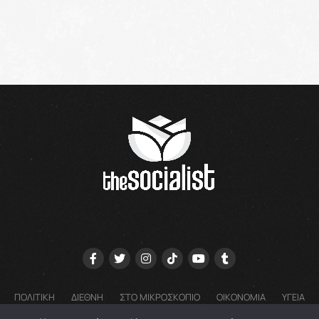
Αναφορικά με τη χρήση μάσκας, μέλη της επιτροπής
ξεκαθαρίζουν ότι δεν τίθεται θέμα να επιστρέψει η
υποχρεωτική χρήση μάσκας, αλλά συστήνεται σε χώρους
με συγχρωτισμό. Σχετικά με τα νοσοκομεία, η επιτροπή
δεν προτείνει υποχρεωτική χρήση μάσκας ούτε κάνει
σύσταση. Υπενθυμίζει ότι υπάρχει παλιά σύσταση στα
νοσοκομεία και οι επιτροπές λοιμώξεων μπορούν να
επαναφέρουν τη χρήση της ανάλογα με την
επιδημιολογική κατάσταση, είτε στο νοσοκομείο, είτε τη
γενικότερη. Το μέτρο θα αφορά εργαζόμενους στα
νοσοκομεία, νοσηλευόμενους και επισκέπτες.
Ένα άλλο θέμα που απασχόλησε τους επιστήμονες, ήταν
τα χαμηλά ποσοστά εμβολιασμού έναντι της covid-19 με
το ενισχυμένο εμβόλιο. Αναμένεται σύμφωνα με
πληροφορίες να ξεκινήσει εκστρατεία ενημέρωσης για τα
οφέλη του εμβολιασμού, ειδικά για τις ευπαθείς ομάδες
που κινδυνεύουν με βαριά νόσηση.