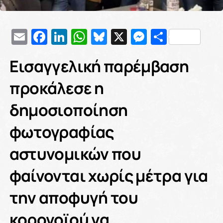
Email
Facebook
LinkedIn
WhatsApp
Bluesky
X
Messenge
Μοιρασ
Εισαγγελική παρέμβαση
προκάλεσε η
δημοσιοποίηση
φωτογραφίας
αστυνομικών που
φαίνονται χωρίς μέτρα για
την αποφυγή του
κορονοϊού να