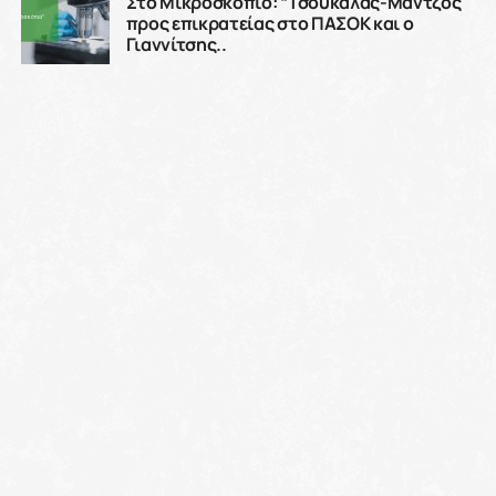
Εμβολιασμός έναντι της covid-19, έγκυρη χρήση αντιικών
φαρμάκων, μάσκα σε πολυσύχναστους χώρους, μέσα
μαζικής μεταφοράς, ειδικά για τις ομάδες υψηλού
κινδύνου, είναι τα όπλα που πρέπει να χρησιμοποιήσουμε
ώστε να προστατευθούμε από την covid-19. Η
επιδημιολογική κατάσταση, όπως έχει διαμορφωθεί τις
τελευταίες εβδομάδες, με μεγάλη διασπορά του κορονοϊού
στην κοινότητα, αύξηση κρουσμάτων και νοσηλειών,
απασχόλησε την επιτροπή εμπειρογνωμόνων του
υπουργείου Υγείας για την covid-19. Οι επιστήμονες
αναμένουν περαιτέρω αύξηση κρουσμάτων το επόμενο
διάστημα, κάτι που προκαλεί ανησυχία και για την πίεση
που θα δεχθεί το σύστημα υγείας.