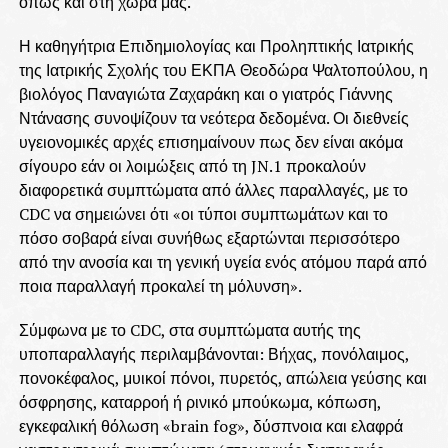
όπως και στη χώρα μας.
Η καθηγήτρια Επιδημιολογίας και Προληπτικής Ιατρικής
της Ιατρικής Σχολής του ΕΚΠΑ Θεοδώρα Ψαλτοπούλου, η
βιολόγος Παναγιώτα Ζαχαράκη και ο γιατρός Γιάννης
Ντάνασης συνοψίζουν τα νεότερα δεδομένα. Οι διεθνείς
υγειονομικές αρχές επισημαίνουν πως δεν είναι ακόμα
σίγουρο εάν οι λοιμώξεις από τη JN.1 προκαλούν
διαφορετικά συμπτώματα από άλλες παραλλαγές, με το
CDC να σημειώνει ότι «οι τύποι συμπτωμάτων και το
πόσο σοβαρά είναι συνήθως εξαρτώνται περισσότερο
από την ανοσία και τη γενική υγεία ενός ατόμου παρά από
ποια παραλλαγή προκαλεί τη μόλυνση».
Σύμφωνα με το CDC, στα συμπτώματα αυτής της
υποπαραλλαγής περιλαμβάνονται: Βήχας, πονόλαιμος,
πονοκέφαλος, μυικοί πόνοι, πυρετός, απώλεια γεύσης και
όσφρησης, καταρροή ή ρινικό μπούκωμα, κόπωση,
εγκεφαλική θόλωση «brain fog», δύσπνοια και ελαφρά