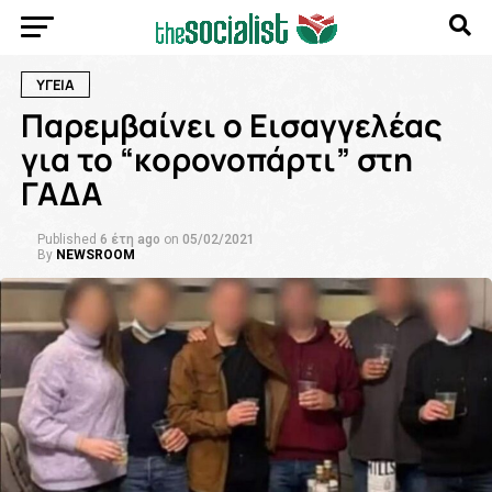
ΥΓΕΙΑ
Παρεμβαίνει ο Εισαγγελέας
για το “κορονοπάρτι” στη
ΓΑΔΑ
Published
6 έτη ago
on
05/02/2021
By
NEWSROOM