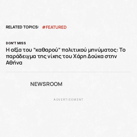
RELATED TOPICS:
FEATURED
DON'T MISS
Η αξία του “καθαρού” πολιτικού μηνύματος: Το
παράδειγμα της νίκης του Χάρη Δούκα στην
Αθήνα
NEWSROOM
ADVERTISEMENT