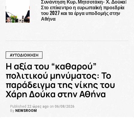
Συνάντηση Κυρ. Μητσοτάκη- Χ. Δούκα:
Στο επίκεντρο η ευρωπαϊκή προεδρία
του 2027 και τα έργα υποδομής στην
Αθήνα
ΑΥΤΟΔΙΟΙΚΗΣΗ
Η αξία του “καθαρού”
πολιτικού μηνύματος: Το
παράδειγμα της νίκης του
Χάρη Δούκα στην Αθήνα
Published
22 ώρες ago
on
06/08/2026
By
NEWSROOM