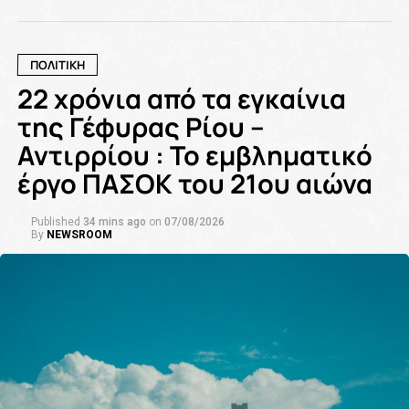
ΠΟΛΙΤΙΚΗ
22 χρόνια από τα εγκαίνια
της Γέφυρας Ρίου –
Αντιρρίου : Το εμβληματικό
έργο ΠΑΣΟΚ του 21ου αιώνα
Published
34 mins ago
on
07/08/2026
By
NEWSROOM