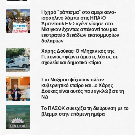
Ηχηρό “ράπισμα” στο αμερικανο-
ισραηλινό λόμπυ στις ΗΠΑ:Ο
Άμπντουλ Ελ-Σαγέντ νίκησε στο
Μίσιγκαν έχοντας απέναντί του μια
εκστρατεία δεκάδων εκατομμυρίων
δολαρίων
Χάρης Δούκας: Ο «Μηχανικός της
Γειτονιάς» φέρνει άμεσες λύσεις σε
σχολεία και δημοτικά κτίρια
Στο Μαξίμου ψάχνουν πλέον
κυβερνητικό εταίρο και ..ο Χάρης
Δούκας είναι αυτός που εγκλώβισε τη
ΝΔ
Το ΠΑΣΟΚ συνεχίζει τη διεύρυνση με το
βλέμμα στην επόμενη ημέρα