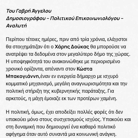
Του Γαβρή Άγγελου
Δημοσιογράφου – Πολιτικού Επικοινωνιολόγου –
Αναλυτή
Περίπου τέτοιες ημέρες, πριν από τρία χρόνια, ελάχιστοι
θα στοιχημάτιζαν ότι ο
Χάρης Δούκας
θα μπορούσε να
ανατρέψει τα δεδομένα στον μεγαλύτερο δήμο της χώρας.
Η υποψηφιότητά του ανακοινώθηκε με περιορισμένο
χρονικό ορίζοντα, απέναντι στον
Κώστα
Μπακογιάννη,
έναν εν ενεργεία δήμαρχο με ισχυρό
κομματικό μηχανισμό, μεγάλη αναγνωρισιμότητα και την
πολιτική στήριξη της κυβερνητικής παράταξης. Για
αρκετούς, η μάχη έμοιαζε εκ των προτέρων χαμένη.
Η πολιτική, όμως, έχει αποδείξει πολλές φορές ότι δεν
υπακούει μόνο στους συσχετισμούς ισχύος. Υπακούει και
στη δυναμική που δημιουργεί ένα καθαρό πολιτικό
αφήγημα όταν αυτό συναντά μια κοινωνική ανάγκη.