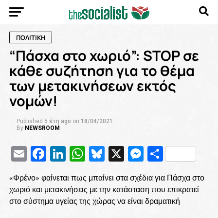
ΠΟΛΙΤΙΚΗ
“Πάσχα στο χωριό”: STOP σε
κάθε συζήτηση για το θέμα
των μετακινήσεων εκτός
νομών!
Published
5 έτη ago
on
18/04/2021
By
NEWSROOM
Email
Facebook
LinkedIn
WhatsApp
Bluesky
X
Messenge
Μοιρασ
«Φρένο» φαίνεται πως μπαίνει στα σχέδια για Πάσχα στο
χωριό και μετακινήσεις με την κατάσταση που επικρατεί
στο σύστημα υγείας της χώρας να είναι δραματική