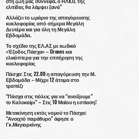
στη ζωή μας σύννεφα, ο ΗΛΙΟΣ της
ελπίδας θα λάμψει ξανά”
Αλλάζει το ωράριο της απαγόρευσης
κυκλοφορίας από σήμερα Μεγάλη
Δευτέρα και για όλη τη Μεγάλη
Εβδομάδα.
Το σχέδιο της ΕΛ.ΑΣ με κωδικό
«Έξοδος Πάσχα» – Drones και
ελικόπτερα για την επιτήρηση της
κυκλοφορίας
Πάσχα: Στις 22.00 η απαγόρευση την Μ.
Εβδομάδα – Μέχρι 12 άτομα στο
τραπέζι
“Πάσχα στις πόλεις για να “ανοίξουμε”
το Καλοκαίρι” – Στις 10 Μαϊου η εστίαση!
Μετακίνηση εκτός νομού το Πάσχα:
“Ανοιχτό παράθυρο” άφησε ο
Γκ.Μαγιορκίνης