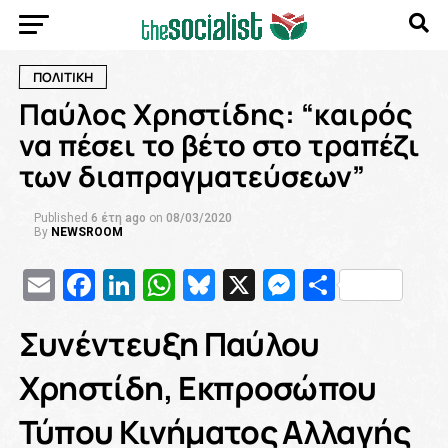
ΠΟΛΙΤΙΚΗ
Παύλος Χρηστίδης: “καιρός
να πέσει το βέτο στο τραπέζι
των διαπραγματεύσεων”
Published
6 έτη ago
on
08/03/2020
By
NEWSROOM
Email
Facebook
LinkedIn
WhatsApp
Bluesky
X
Messenge
Μοιρασ
Συνέντευξη Παύλου
Χρηστίδη, Εκπροσώπου
Τύπου Κινήματος Αλλαγής