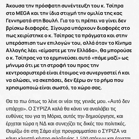
Άκουσα την πρόσφατη συνέντευξη του κ. Τσίπρα
στο
MEGA
και την ίδια στιγμή την ομιλία της κας
Γεννηματά στη Βουλή. Για το τι πρέπει να γίνει δεν
βρίσκω διαφορές. Σίγουρα υπάρχουν διαφορές στο
πως χειρίστηκε ο κ. Τσίπρας τα πράγματα και στην
υπεράσπιση των επιλογών του, αλλά όταν το Κίνημα
Αλλαγής λέει «είμαστε με την Ελλάδα», θα μπορούσε
ο κ. Τσίπρας να το ερμηνεύσει αυτό «πάμε μαζί» ως
μήνυμα ότι με τη στροφή του προς την
κεντροαριστερά είναι έτοιμος να συνεργαστεί ή και
να αλώσει, να σκεπάσει, δεν ξέρω αν το ρήμα που
χρησιμοποιώ είναι σωστό, το χώρο σας.
Θα το πω όπως το λένε οι νέοι της γενιάς μου. «Αυτό δεν
υπάρχει». Ο ΣΥΡΙΖΑ καλά θα κάνει να αναλάβει τις
ευθύνες του για τη Μόρια, αυτός την δημιούργησε, και
έρχεται τώρα η ΝΔ και συνεχίζει τις δικές του πολιτικές.
Θυμίζω ότι στη Σάμο είχε προγραμματίσει ο ΣΥΡΙΖΑ να
κάνει κλειστό κέντρο φιλοξενίας 1.500 ατόμων και έρχεται