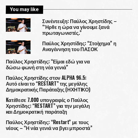
You may like
Συνέντευξη: Παύλος Χρηστίδης –
“Ήρθε η ώρα να γίνουμε ξανά
πρωταγωνιστές.”
Παύλος Χρηστίδης: “Στοίχημα” η
Αναγέννηση του ΠΑΣΟΚ
Παύλος Χρηστίδης: “Είμαι εδώ για να
δώσω φωνή στη νέα γενιά”
Παύλος Χρηστίδης στον ALPHA 96.5:
Αυτό είναι το “RESTART” της μεγάλης
Δημοκρατικής Παράταξης (ΗΧΗΤΙΚΟ)
Kατέθεσε 7.000 υπογραφές ο Παύλος
Χρηστίδης: “RESTART” για την μεγάλη
και Δημοκρατική παράταξη
Παύλος Χρηστίδης: “Restart” με τους
νέους – “Η νέα γενιά να βγει μπροστά”