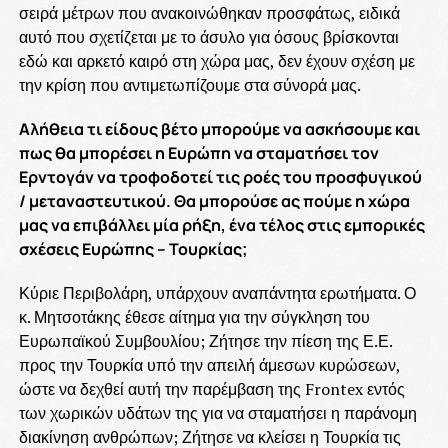
σειρά μέτρων που ανακοινώθηκαν προσφάτως, ειδικά
αυτό που σχετίζεται με το άσυλο για όσους βρίσκονται
εδώ και αρκετό καιρό στη χώρα μας, δεν έχουν σχέση με
την κρίση που αντιμετωπίζουμε στα σύνορά μας.
Αλήθεια τι είδους βέτο μπορούμε να ασκήσουμε και
πως θα μπορέσει η Ευρώπη να σταματήσει τον
Ερντογάν να τροφοδοτεί τις ροές του προσφυγικού
/ μεταναστευτικού. Θα μπορούσε ας πούμε η χώρα
μας να επιβάλλει μία ρήξη, ένα τέλος στις εμπορικές
σχέσεις Ευρώπης – Τουρκίας;
Κύριε Περιβολάρη, υπάρχουν αναπάντητα ερωτήματα. Ο
κ. Μητσοτάκης έθεσε αίτημα για την σύγκληση του
Ευρωπαϊκού Συμβουλίου; Ζήτησε την πίεση της Ε.Ε.
προς την Τουρκία υπό την απειλή άμεσων κυρώσεων,
ώστε να δεχθεί αυτή την παρέμβαση της Frontex εντός
των χωρικών υδάτων της για να σταματήσει η παράνομη
διακίνηση ανθρώπων; Ζήτησε να κλείσει η Τουρκία τις