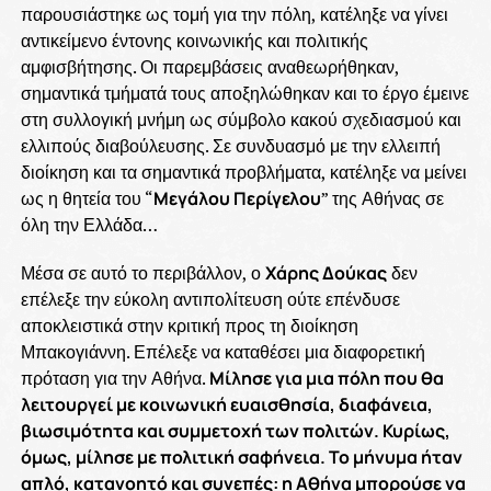
παρουσιάστηκε ως τομή για την πόλη, κατέληξε να γίνει
αντικείμενο έντονης κοινωνικής και πολιτικής
αμφισβήτησης. Οι παρεμβάσεις αναθεωρήθηκαν,
σημαντικά τμήματά τους αποξηλώθηκαν και το έργο έμεινε
στη συλλογική μνήμη ως σύμβολο κακού σχεδιασμού και
ελλιπούς διαβούλευσης. Σε συνδυασμό με την ελλειπή
διοίκηση και τα σημαντικά προβλήματα, κατέληξε να μείνει
ως η θητεία του “
Μεγάλου Περίγελου
” της Αθήνας σε
όλη την Ελλάδα…
Μέσα σε αυτό το περιβάλλον, ο
Χάρης Δούκας
δεν
επέλεξε την εύκολη αντιπολίτευση ούτε επένδυσε
αποκλειστικά στην κριτική προς τη διοίκηση
Μπακογιάννη. Επέλεξε να καταθέσει μια διαφορετική
πρόταση για την Αθήνα.
Μίλησε για μια πόλη που θα
λειτουργεί με κοινωνική ευαισθησία, διαφάνεια,
βιωσιμότητα και συμμετοχή των πολιτών. Κυρίως,
όμως, μίλησε με πολιτική σαφήνεια. Το μήνυμα ήταν
απλό, κατανοητό και συνεπές: η Αθήνα μπορούσε να