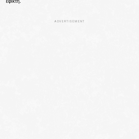
εφικτή.
ADVERTISEMENT