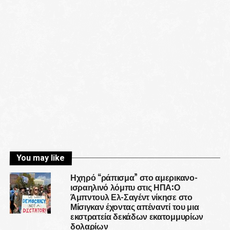
You may like
Ηχηρό “ράπισμα” στο αμερικανο-
ισραηλινό λόμπυ στις ΗΠΑ:Ο
Άμπντουλ Ελ-Σαγέντ νίκησε στο
Μίσιγκαν έχοντας απέναντί του μια
εκστρατεία δεκάδων εκατομμυρίων
δολαρίων