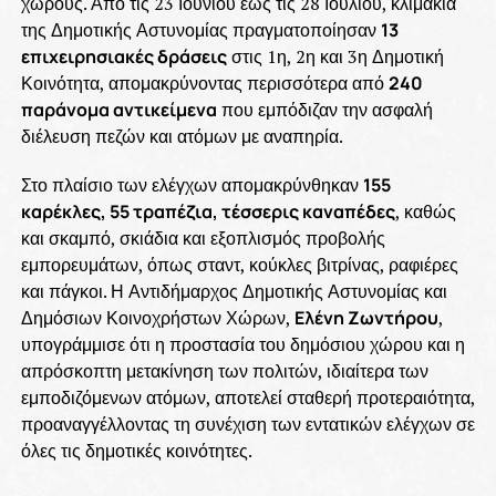
χώρους. Από τις 23 Ιουνίου έως τις 28 Ιουλίου, κλιμάκια
της Δημοτικής Αστυνομίας πραγματοποίησαν
13
επιχειρησιακές δράσεις
στις 1η, 2η και 3η Δημοτική
Κοινότητα, απομακρύνοντας περισσότερα από
240
παράνομα αντικείμενα
που εμπόδιζαν την ασφαλή
διέλευση πεζών και ατόμων με αναπηρία.
Στο πλαίσιο των ελέγχων απομακρύνθηκαν
155
καρέκλες, 55 τραπέζια, τέσσερις καναπέδες
, καθώς
και σκαμπό, σκιάδια και εξοπλισμός προβολής
εμπορευμάτων, όπως σταντ, κούκλες βιτρίνας, ραφιέρες
και πάγκοι. Η Αντιδήμαρχος Δημοτικής Αστυνομίας και
Δημόσιων Κοινοχρήστων Χώρων,
Ελένη Ζωντήρου
,
υπογράμμισε ότι η προστασία του δημόσιου χώρου και η
απρόσκοπτη μετακίνηση των πολιτών, ιδιαίτερα των
εμποδιζόμενων ατόμων, αποτελεί σταθερή προτεραιότητα,
προαναγγέλλοντας τη συνέχιση των εντατικών ελέγχων σε
όλες τις δημοτικές κοινότητες.