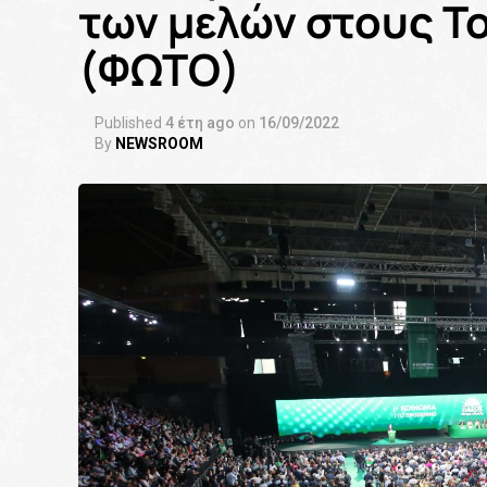
των μελών στους Τ
(ΦΩΤΟ)
Published
4 έτη ago
on
16/09/2022
By
NEWSROOM