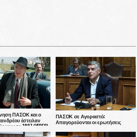
ρνηση ΠΑΣΟΚ και ο
ΠΑΣΟΚ σε Αγοραστό:
ανδρέου έστειλαν
Απαγορεύονται οι ερωτήσεις
ύρκους το 1987 (VIDEO)
Δημοσιογράφων όταν δεν είναι της
αρεσκείας σας;