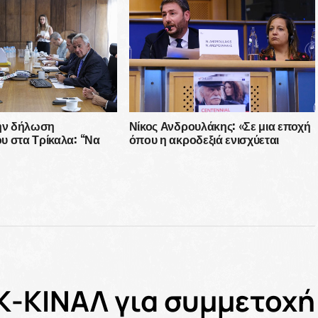
την δήλωση
Νίκος Ανδρουλάκης: «Σε μια εποχή
υ στα Τρίκαλα: “Να
όπου η ακροδεξιά ενισχύεται
ρες που έχουν τα
απειλητικά, η πολιτική
ου αγαπάνε”
παρακαταθήκη του Γλέζου αποτελεί
πυξίδα»
Κ-ΚΙΝΑΛ για συμμετοχή