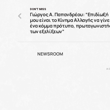
DON'T MISS
Γιώργος Α. Παπανδρέου: “Επιδίωξή
μου είναι το Κίνημα Αλλαγής να γίνε
ένα κόμμα πρότυπο, πρωταγωνιστή
των εξελίξεων”
NEWSROOM
AD