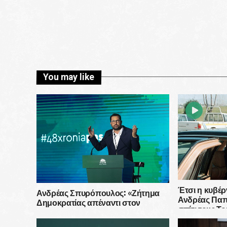
You may like
Έτσι η κυβέ
Ανδρέας Σπυρόπουλος: «Ζήτημα
Ανδρέας Παπ
Δημοκρατίας απέναντι στον
σπίτι τους Το
ελληνικό λαό, ο οποίος θα κρίνει
την Κυβέρνηση και τον κ.