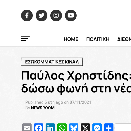
HOME
ΠΟΛΙΤΙΚΗ
ΔΙΕΘ
ΕΣΩΚΟΜΜΑΤΙΚΕΣ ΚΙΝΑΛ
Παύλος Χρηστίδης: 
δώσω φωνή στη νέα
Published
5 έτη ago
on
07/11/2021
By
NEWSROOM
Email
Facebook
LinkedIn
WhatsApp
Bluesky
X
Messe
Μοι