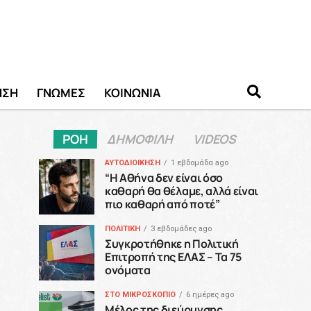
ΗΣΗ
ΓΝΩΜΕΣ
ΚΟΙΝΩΝΙΑ
ΡΟΗ
ΔΗΜΟΦΙΛΗ
VIDEOS
ΑΥΤΟΔΙΟΙΚΗΣΗ
1 εβδομάδα ago
“H Αθήνα δεν είναι όσο
καθαρή θα θέλαμε, αλλά είναι
πιο καθαρή από ποτέ”
ΠΟΛΙΤΙΚΗ
3 εβδομάδες ago
Συγκροτήθηκε η Πολιτική
Επιτροπή της ΕΛΑΣ – Τα 75
ονόματα
ΣΤΟ ΜΙΚΡΟΣΚΟΠΙΟ
6 ημέρες ago
Μέλος της διεύρυνσης