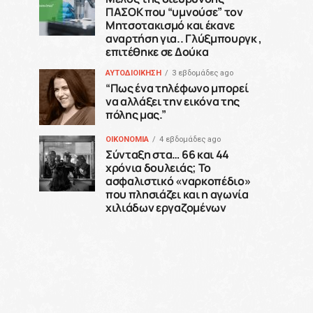
ΠΑΣΟΚ που “υμνούσε” τον
Μητσοτακισμό και έκανε
αναρτήση για.. Γλύξμπουργκ ,
επιτέθηκε σε Δούκα
ΑΥΤΟΔΙΟΙΚΗΣΗ
3 εβδομάδες ago
“Πως ένα τηλέφωνο μπορεί
να αλλάξει την εικόνα της
πόλης μας.”
ΟΙΚΟΝΟΜΙΑ
4 εβδομάδες ago
Σύνταξη στα… 66 και 44
χρόνια δουλειάς; Το
ασφαλιστικό «ναρκοπέδιο»
που πλησιάζει και η αγωνία
χιλιάδων εργαζομένων