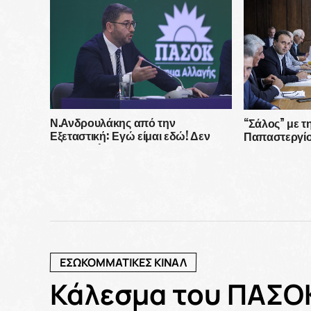
Μητσοτάκη»
Ν.Ανδρουλάκης από την
“Σάλος” με 
Εξεταστική: Εγώ είμαι εδώ! Δεν
Παπαστεργίο
κρύβομαι!
πάνε στις χώ
καθεστώτα π
ΕΣΩΚΟΜΜΑΤΙΚΕΣ ΚΙΝΑΛ
Κάλεσμα του ΠΑΣΟ