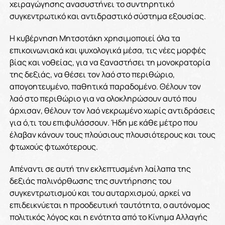
χειραγώγησης ανασυστήνει το συντηρητικό
συγκεντρωτικό και αντιδραστικό σύστημα εξουσίας.
Η κυβέρνηση Μητσοτάκη χρησιμοποιεί όλα τα
επικοινωνιακά και ψυχολογικά μέσα, τις νέες μορφές
βίας και νοθείας, για να ξαναστήσει τη μονοκρατορία
της δεξιάς, να θέσει τον λαό στο περιθώριο,
απογοητευμένο, παθητικά παραδομένο. Θέλουν τον
λαό στο περιθώριο για να ολοκληρώσουν αυτό που
άρχισαν, θέλουν τον λαό νεκρωμένο χωρίς αντιδράσεις
για ό,τι του επιφυλάσσουν. Ήδη με κάθε μέτρο που
έλαβαν κάνουν τους πλούσιους πλουσιότερους και τους
φτωχούς φτωχότερους.
Απέναντι σε αυτή την εκλεπτυσμένη λαίλαπα της
δεξιάς παλινόρθωσης της συντήρησης του
συγκεντρωτισμού και του αυταρχισμού, αρκεί να
επιδεικνύεται η προοδευτική ταυτότητα, ο αυτόνομος
πολιτικός λόγος και η ενότητα από το Κίνημα Αλλαγής