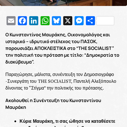
Email
Facebook
LinkedIn
WhatsApp
Bluesky
X
Messenge
Μοιρασ
Ο Κωνσταντίνος Μαυράκης, Οικονομολόγος και
ιστορικό – ιδρυτικό στέλεχος του ΠΑΣΟΚ,
παρουσιάζει ΑΠΟΚΛΕΙΣΤΙΚΑ στο “THE SOCIALIST”
την πολιτική του πρόταση με τίτλο: “Δημοκρατία το
διακύβευμα”.
Παραχώρησε, μάλιστα, συνέντευξη τον Δημοσιογράφο
-Συνεργάτη του THE SOCIALIST, Παντελή Αλεξόπουλο
δίνοντας το “Στίγμα” την πολιτικής του πρότασης.
Ακολουθεί η Συνέντευξη του Κωνσταντίνου
Μαυράκη
Κύριε Μαυράκη, τι σας ώθησε να καταθέσετε