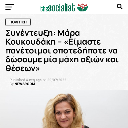
ΠΟΛΙΤΙΚΗ
Συνέντευξη: Μάρα
Κουκουδάκη – «Είμαστε
πανέτοιμοι οποτεδήποτε να
δώσουμε μία μάχη αξιών και
θέσεων»
Published
4 έτη ago
on
30/07/2022
By
NEWSROOM