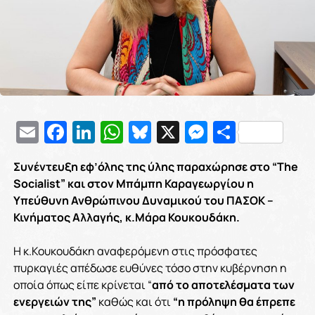
Email
Facebook
LinkedIn
WhatsApp
Bluesky
X
Messenge
Μοιρασ
Συνέντευξη εφ’όλης της ύλης παραχώρησε στο “The
Socialist” και στον Μπάμπη Καραγεωργίου η
Υπεύθυνη Ανθρώπινου Δυναμικού του ΠΑΣΟΚ –
Κινήματος Αλλαγής, κ.Μάρα Κουκουδάκη.
Η κ.Κουκουδάκη αναφερόμενη στις πρόσφατες
πυρκαγιές απέδωσε ευθύνες τόσο στην κυβέρνηση η
οποία όπως είπε κρίνεται “
από το αποτελέσματα των
ενεργειών της”
καθώς και ότι
“η πρόληψη θα έπρεπε