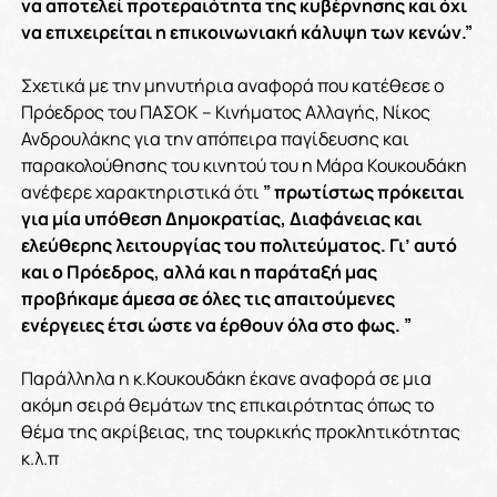
να αποτελεί προτεραιότητα της κυβέρνησης και όχι
να επιχειρείται η επικοινωνιακή κάλυψη των κενών.”
Σχετικά με την μηνυτήρια αναφορά που κατέθεσε ο
Πρόεδρος του ΠΑΣΟΚ – Κινήματος Αλλαγής, Νίκος
Ανδρουλάκης για την απόπειρα παγίδευσης και
παρακολούθησης του κινητού του η Μάρα Κουκουδάκη
ανέφερε χαρακτηριστικά ότι
” πρωτίστως πρόκειται
για μία υπόθεση Δημοκρατίας, Διαφάνειας και
ελεύθερης λειτουργίας του πολιτεύματος. Γι’ αυτό
και ο Πρόεδρος, αλλά και η παράταξή μας
προβήκαμε άμεσα σε όλες τις απαιτούμενες
ενέργειες έτσι ώστε να έρθουν όλα στο φως. ”
Παράλληλα η κ.Κουκουδάκη έκανε αναφορά σε μια
ακόμη σειρά θεμάτων της επικαιρότητας όπως το
θέμα της ακρίβειας, της τουρκικής προκλητικότητας
κ.λ.π