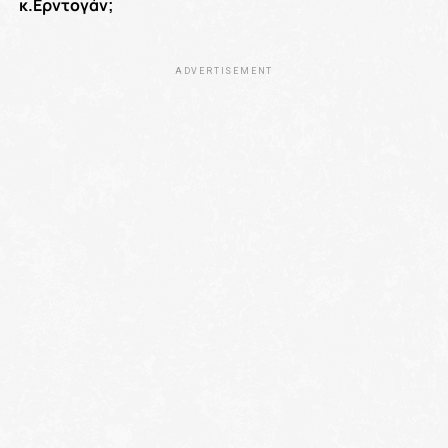
κ.Ερντογάν;
ADVERTISEMENT