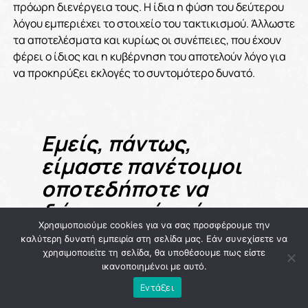
πρόωρη διενέργεια τους. Η ίδια η φύση του δεύτερου
λόγου εμπεριέχει το στοιχείο του τακτικισμού. Άλλωστε
τα αποτελέσματα και κυρίως οι συνέπειες, που έχουν
φέρει ο ίδιος και η κυβέρνηση του αποτελούν λόγο για
να προκηρύξει εκλογές το συντομότερο δυνατό.
Εμείς, πάντως,
είμαστε πανέτοιμοι
οποτεδήποτε να
δώσουμε μία μάχη
Χρησιμοποιούμε cookies για να σας προσφέρουμε την
αξιών και θέσεων για
καλύτερη δυνατή εμπειρία στη σελίδα μας. Εάν συνεχίσετε να
την αξιοπρέπεια και
χρησιμοποιείτε τη σελίδα, θα υποθέσουμε πως είστε
ικανοποιημένοι με αυτό.
την άνοδο του
Εντάξει
βιοτικού επιπέδου