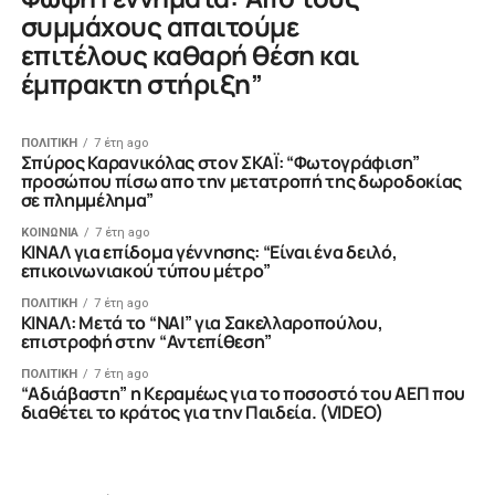
συμμάχους απαιτούμε
επιτέλους καθαρή θέση και
έμπρακτη στήριξη”
ΠΟΛΙΤΙΚΗ
7 έτη ago
Σπύρος Καρανικόλας στον ΣΚΑΪ: “Φωτογράφιση”
προσώπου πίσω απο την μετατροπή της δωροδοκίας
σε πλημμέλημα”
ΚΟΙΝΩΝΙΑ
7 έτη ago
ΚΙΝΑΛ για επίδομα γέννησης: “Είναι ένα δειλό,
επικοινωνιακού τύπου μέτρο”
ΠΟΛΙΤΙΚΗ
7 έτη ago
ΚΙΝΑΛ: Μετά το “ΝΑΙ” για Σακελλαροπούλου,
επιστροφή στην “Αντεπίθεση”
ΠΟΛΙΤΙΚΗ
7 έτη ago
“Αδιάβαστη” η Κεραμέως για το ποσοστό του ΑΕΠ που
διαθέτει το κράτος για την Παιδεία. (VIDEO)