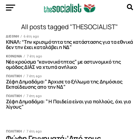
All posts tagged "THESOCIALIST"
ΔΙΕΘΝΗ
6 έτη ago
KINAΛ: “Την κρισιμότητα της κατάστασης για τα εθνικά
δεν την έχει καταλάβει η ΝΔ”
ΚΟΙΝΩΝΙΑ
7 έτη ago
Nέο κρούσμα “κανονικότητας” με αστυνομικό της
ομάδας ΔΙΑΣ να χτυπά ανήλικο
ΠΟΛΙΤΙΚΗ
7 έτη ago
Zέφη Δημαδάμα:” Άρχισε το ξήλωμα της Δημόσιας
Εκπαίδευσης απο την ΝΔ”
ΠΟΛΙΤΙΚΗ
7 έτη ago
Zέφη Δημαδάμα: ” Η Παιδεία είναι για πολλούς, όχι για
λίγους”
ΠΟΛΙΤΙΚΗ
7 έτη ago
Φώφη Γεννηματά:’Από τους