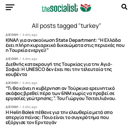
All posts tagged "turkey"
ΔΙΕΘΝΗ
6 έτη ago
KINAΛ για ανακοίνωση State Department: “Η Ελλάδα
έχει πλήρη κυριαρχικά δικαιώματα στις περιοχές που
η Τουρκία ενεργεί!”
ΔΙΕΘΝΗ
6 έτη ago
Διεθνής κατακραυγή της Τουρκίας για την Αγιά-
Σοφιά: Η UNESCO δεν έχει πει την τελευταία της
κουβέντα
ΔΙΕΘΝΗ
6 έτη ago
“Τι θα κάνει η κυβέρνηση αν Τούρκικο ερευνητικό
σκάφος βρεθεί πέρα των 6ΝΜ χωρίς να προβεί σε
εργασίες γεώτρησης;”. Του Γιώργου Τσιτσιλιάνου.
ΔΙΕΘΝΗ
6 έτη ago
Η Helin Bolek πέθανε για την ελευθερία μετά απο
απεργία πείνας: Ποιο είναι το συγκρότημα που
εξόργισε τον Ερντογάν