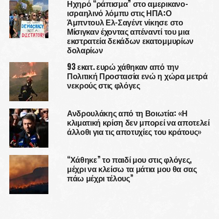
Ηχηρό “ράπισμα” στο αμερικανο-
ισραηλινό λόμπυ στις ΗΠΑ:Ο
Άμπντουλ Ελ-Σαγέντ νίκησε στο
Μίσιγκαν έχοντας απέναντί του μια
εκστρατεία δεκάδων εκατομμυρίων
δολαρίων
93 εκατ. ευρώ χάθηκαν από την
Πολιτική Προστασία ενώ η χώρα μετρά
νεκρούς στις φλόγες
Ανδρουλάκης από τη Βοιωτία: «Η
κλιματική κρίση δεν μπορεί να αποτελεί
άλλοθι για τις αποτυχίες του κράτους»
“Χάθηκε” το παιδί μου στις φλόγες,
μέχρι να κλείσω τα μάτια μου θα σας
πάω μέχρι τέλους”