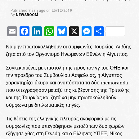
Published
7 έτη ago
on
25/12/2019
By
NEWSROOM
Email
Facebook
LinkedIn
WhatsApp
Bluesky
X
Messenge
Μοιρασ
Να μην πρωτοκολληθούν οι συμφωνίες Τουρκίας-Λιβύης
ζητά από τον Οργανισμό Ηνωμένων Εθνών η Αίγυπτος.
Συγκεκριμένα, με επιστολή της προς τον γγ του ΟΗΕ και
την πρόεδρο του Συμβουλίου Ασφαλείας, η Αίγυπτος
χαρακτηρίζει άκυρα και ανυπόστατα τα δύο memoranda
που υπεγράφησαν μεταξύ της κυβέρνησης της Τρίπολης
και της Τουρκίας και ζητά να μην πρωτοκολληθούν,
σύμφωνα με διπλωματικές πηγές.
Τις θέσεις της ελληνικής πλευράς αναφορικά με τις
συμφωνίες που υπεγράφησαν μεταξύ των δύο χωρών
εξήγησε χθες στη Γενεύη και ο Ελληνας ΥΠΕΞ, Νίκος