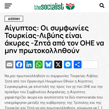
ΔΙΕΘΝΗ
Αίγυπτος: Οι συμφωνίες
Τουρκίας-Λιβύης είναι
άκυρες -Ζητά από τον ΟΗΕ να
μην πρωτοκολληθούν
Email
Facebook
LinkedIn
WhatsApp
Bluesky
X
Messenge
Μοιρασ
Να μην πρωτοκολληθούν οι συμφωνίες Τουρκίας-Λιβύης
ζητά από τον Οργανισμό Ηνωμένων Εθνών η Αίγυπτος.
Συγκεκριμένα, με επιστολή της προς τον γγ του ΟΗΕ και την
πρόεδρο του Συμβουλίου Ασφαλείας, η Αίγυπτος
χαρακτηρίζει άκυρα και ανυπόστατα τα δύο memoranda που
υπεγράφησαν μεταξύ της κυβέρνησης της Τρίπολης και της
Τουρκίας και ζητά να μην πρωτοκολληθούν, σύμφωνα με […]