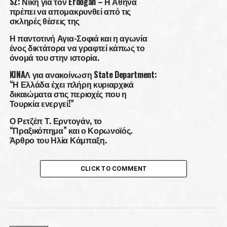
SZ: Νίκη για τον Erdogan – Η Αθήνα
πρέπει να απομακρυνθεί από τις
σκληρές θέσεις της
Η παντοτινή Αγια-Σοφιά και η αγωνία
ένος δικτάτορα να γραφτεί κάπως το
όνομά του στην ιστορία.
KINAΛ για ανακοίνωση State Department:
“Η Ελλάδα έχει πλήρη κυριαρχικά
δικαιώματα στις περιοχές που η
Τουρκία ενεργεί!”
Ο Ρετζέπ Τ. Ερντογάν, το
“Πραξικόπημα” και ο Κορωνοϊός.
Άρθρο του Ηλία Κάμπαξη.
CLICK TO COMMENT