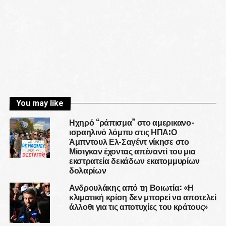
You may like
Ηχηρό “ράπισμα” στο αμερικανο-
ισραηλινό λόμπυ στις ΗΠΑ:Ο
Άμπντουλ Ελ-Σαγέντ νίκησε στο
Μίσιγκαν έχοντας απέναντί του μια
εκστρατεία δεκάδων εκατομμυρίων
δολαρίων
Ανδρουλάκης από τη Βοιωτία: «Η
κλιματική κρίση δεν μπορεί να αποτελεί
άλλοθι για τις αποτυχίες του κράτους»