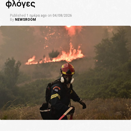
φλόγες
Published
1 ημέρα ago
on
04/08/2026
By
NEWSROOM