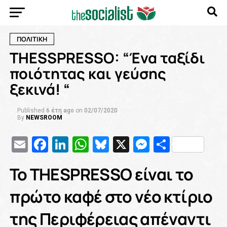
ΠΟΛΙΤΙΚΗ
THESSPRESSO: “Ένα ταξίδι
ποιότητας και γεύσης
ξεκινά! “
Published
6 έτη ago
on
02/07/2020
By
NEWSROOM
Email
Facebook
LinkedIn
WhatsApp
Bluesky
X
Messenge
Μοιρασ
To THESPRESSO είναι το
πρώτο καφέ στο νέο κτίριο
της Περιφέρειας απέναντι