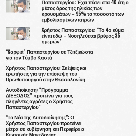
Παπαστεργίου: Έχει πέσει στα 40 έτη ο
μέσος όρος της ηλικίας των
κρουσμάτων – 95% το ποσοστό των
εμβολιασμένων ιατρών
Xρήστος Παπαστεργίου: “Το 4ο κύμα
είναι εδώ – Νοσηλεύεται βρέφος 35
ημερών”
“Kαρφιά” Παπαστεργίου σε Τζιτζικώστα
για τον Τύμβο Καστά
Χρήστος Παπαστεργίου: Σκέψεις και
ερωτήσεις για την επίσκεψη του
Πρωθυπουργού στην Θεσσαλονίκη
Αυτοδιοίκηση: “Πρόγραμμα
ΔΙΕΞΟΔΟΣ” προτείνει για τους
πληγέντες αγρότες ο Χρήστος
Παπαστεργίου”
“Τα Νέα της Αυτοδιοίκησης”: Ο
Χρήστος Παπαστεργίου προτείνει
μέτρα σε κυβέρνηση και Περιφέρεια
Κεντρικής Μακεδονίας