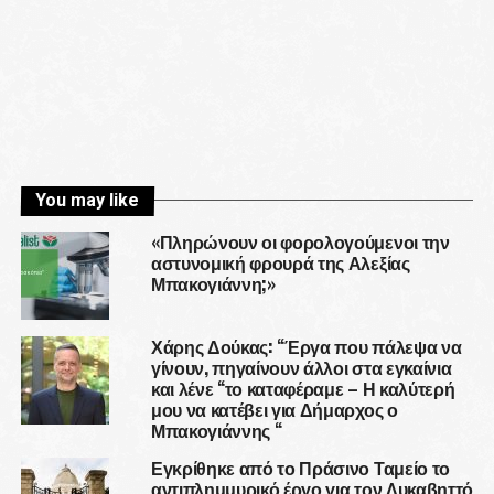
You may like
«Πληρώνουν οι φορολογούμενοι την
αστυνομική φρουρά της Αλεξίας
Μπακογιάννη;»
Χάρης Δούκας: “Έργα που πάλεψα να
γίνουν, πηγαίνουν άλλοι στα εγκαίνια
και λένε “το καταφέραμε – Η καλύτερή
μου να κατέβει για Δήμαρχος ο
Μπακογιάννης “
Εγκρίθηκε από το Πράσινο Ταμείο το
αντιπλημμυρικό έργο για τον Λυκαβηττό