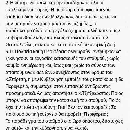
2. Η λύση είναι απλή και την αποδέχονται όλοι οι
εμπλεκόμενοι φορείς: Η μεταφορά του υφιστάμενου
σταθμού διοδίων των Μαλγάρων, δυτικότερα, ώστε να
μην μπορούν να χρησιμοποιούν, αζημίως, το
παράπλευρο δίκτυο τα μεγάλα οχήματα, αλλά και να μην
επιβαρυνθούν και, επομένως αποκοπούν από την
Θεσσαλονίκη, οι κάτοικοι και η τοπική οικονομική ζωή.
3. Η Πολιτεία και η Περιφέρεια ολιγωρούν. Ανέχθηκαν να
ξεκινήσουν οι εργασίες κατασκευής του σταθμού, χωρίς
καμμία ενημέρωση και, ίσως και χωρίς το σύνολο των
απαιτούμενων αδειών. Συνεχίζοντας στον δρόμο του
κ.Σπίρτση, η μεν Κυβέρνηση εμπαίζει τους κατοίκους η δε
Περιφέρεια, συμμετέχει στον εμπαιγμό αντιδρώντας
προσχηματικά. Ας μας απαντήσει ο κ.Τζιτζικώστας: Ποιός
μπορεί να αποτρέψει την κατασκευή του σταθμού; Ποιός
έχει την πολιτική ευθύνη; Γιατί δεν τον κατονομάζει; Σε
ποιά ουσιαστική ενέργεια θα προβεί η Περιφέρεια;
Το παράδειγμα του σταθμού στο Ωραιόκαστρο, δυστυχώς
γι’ αυτόν και την κυβέρνηση, είναι νωπό.