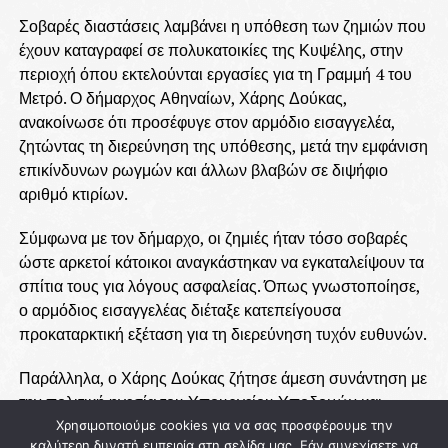
Σοβαρές διαστάσεις λαμβάνει η υπόθεση των ζημιών που
έχουν καταγραφεί σε πολυκατοικίες της Κυψέλης, στην
περιοχή όπου εκτελούνται εργασίες για τη Γραμμή 4 του
Μετρό. Ο δήμαρχος Αθηναίων, Χάρης Δούκας,
ανακοίνωσε ότι προσέφυγε στον αρμόδιο εισαγγελέα,
ζητώντας τη διερεύνηση της υπόθεσης, μετά την εμφάνιση
επικίνδυνων ρωγμών και άλλων βλαβών σε διψήφιο
αριθμό κτιρίων.
Σύμφωνα με τον δήμαρχο, οι ζημιές ήταν τόσο σοβαρές
ώστε αρκετοί κάτοικοι αναγκάστηκαν να εγκαταλείψουν τα
σπίτια τους για λόγους ασφαλείας. Όπως γνωστοποίησε,
ο αρμόδιος εισαγγελέας διέταξε κατεπείγουσα
προκαταρκτική εξέταση για τη διερεύνηση τυχόν ευθυνών.
Παράλληλα, ο Χάρης Δούκας ζήτησε άμεση συνάντηση με
την πολιτική ηγεσία του Υπουργείου Υποδομών και
Μεταφορών, καθώς και με τη διοίκηση της Ελληνικό
Χρησιμοποιούμε cookies για να σας προσφέρουμε την
καλύτερη δυνατή εμπειρία στη σελίδα μας. Εάν συνεχίσετε να