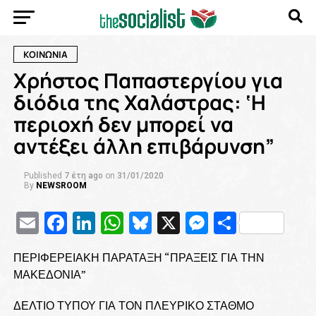
ΚΟΙΝΩΝΙΑ
Χρήστος Παπαστεργίου για
διόδια της Χαλάστρας: ‘Η
περιοχή δεν μπορεί να
αντέξει άλλη επιβάρυνση”
Published
7 έτη ago
on
31/01/2020
By
NEWSROOM
Email
Facebook
LinkedIn
WhatsApp
Bluesky
X
Messenge
Μοιρασ
ΠΕΡΙΦΕΡΕΙΑΚΗ ΠΑΡΑΤΑΞΗ “ΠΡΑΞΕΙΣ ΓΙΑ ΤΗΝ
ΜΑΚΕΔΟΝΙΑ”
ΔΕΛΤΙΟ ΤΥΠΟΥ ΓΙΑ ΤΟΝ ΠΛΕΥΡΙΚΟ ΣΤΑΘΜΟ