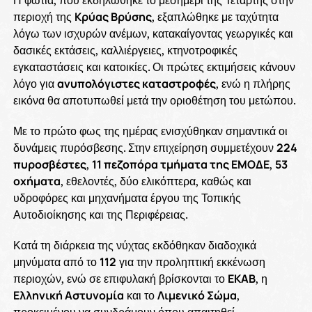
Η φωτιά, που εκδηλώθηκε το μεσημέρι της Τετάρτης στην
περιοχή της
Κρύας Βρύσης
, εξαπλώθηκε με ταχύτητα
λόγω των ισχυρών ανέμων, κατακαίγοντας γεωργικές και
δασικές εκτάσεις, καλλιέργειες, κτηνοτροφικές
εγκαταστάσεις και κατοικίες. Οι πρώτες εκτιμήσεις κάνουν
λόγο για
ανυπολόγιστες καταστροφές
, ενώ η πλήρης
εικόνα θα αποτυπωθεί μετά την οριοθέτηση του μετώπου.
Με το πρώτο φως της ημέρας ενισχύθηκαν σημαντικά οι
δυνάμεις πυρόσβεσης. Στην επιχείρηση συμμετέχουν
224
πυροσβέστες
,
11 πεζοπόρα τμήματα της ΕΜΟΔΕ
,
53
οχήματα
, εθελοντές, δύο ελικόπτερα, καθώς και
υδροφόρες και μηχανήματα έργου της Τοπικής
Αυτοδιοίκησης και της Περιφέρειας.
Κατά τη διάρκεια της νύχτας εκδόθηκαν διαδοχικά
μηνύματα από το
112
για την προληπτική εκκένωση
περιοχών, ενώ σε επιφυλακή βρίσκονται το
ΕΚΑΒ
, η
Ελληνική Αστυνομία
και το
Λιμενικό Σώμα
,