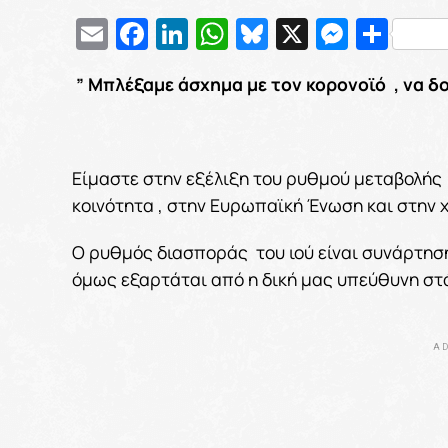
Email
Facebook
LinkedIn
WhatsApp
Bluesky
X
Messe
Μοι
” Μπλέξαμε άσχημα με τον κορονοϊό , να δ
Είμαστε στην εξέλιξη του ρυθμού μεταβολής
κοινότητα , στην Ευρωπαϊκή Ένωση και στην 
Ο ρυθμός διασποράς του ιού είναι συνάρτηση
όμως εξαρτάται από η δική μας υπεύθυνη στ
AD