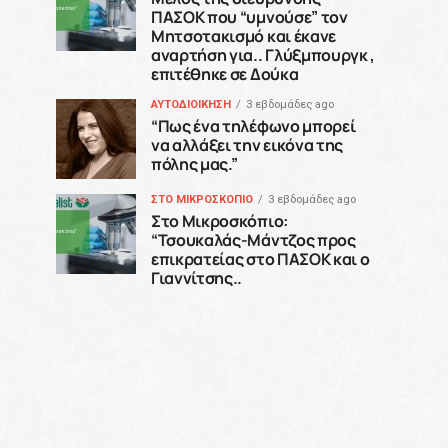
ΠΑΣΟΚ που “υμνούσε” τον
Μητσοτακισμό και έκανε
αναρτήση για.. Γλύξμπουργκ ,
επιτέθηκε σε Δούκα
ΑΥΤΟΔΙΟΙΚΗΣΗ
3 εβδομάδες ago
“Πως ένα τηλέφωνο μπορεί
να αλλάξει την εικόνα της
πόλης μας.”
ΣΤΟ ΜΙΚΡΟΣΚΟΠΙΟ
3 εβδομάδες ago
Στο Μικροσκόπιο:
“Τσουκαλάς-Μάντζος προς
επικρατείας στο ΠΑΣΟΚ και ο
Γιαννίτσης..