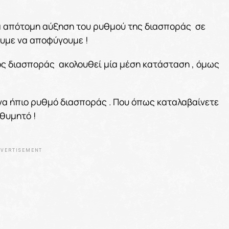
ία απότομη αύξηση του ρυθμού της διασποράς σε
λουμε να αποφύγουμε !
ς διασποράς ακολουθεί μία μέση κατάσταση , όμως
να ήπιο ρυθμό διασποράς . Που όπως καταλαβαίνετε
ιθυμητό !
VERTISEMENT