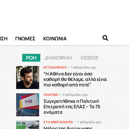
ΗΣΗ
ΓΝΩΜΕΣ
ΚΟΙΝΩΝΙΑ
ΡΟΗ
ΔΗΜΟΦΙΛΗ
VIDEOS
ΑΥΤΟΔΙΟΙΚΗΣΗ
2 εβδομάδες ago
“H Αθήνα δεν είναι όσο
καθαρή θα θέλαμε, αλλά είναι
πιο καθαρή από ποτέ”
ΠΟΛΙΤΙΚΗ
3 εβδομάδες ago
Συγκροτήθηκε η Πολιτική
Επιτροπή της ΕΛΑΣ – Τα 75
ονόματα
ΣΤΟ ΜΙΚΡΟΣΚΟΠΙΟ
1 εβδομάδα ago
Μέλος της διεύρυνσης