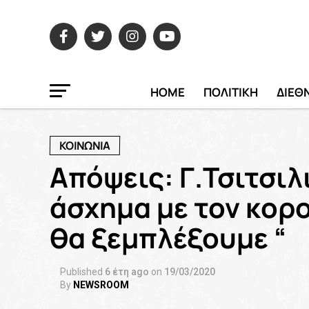
HOME
ΠΟΛΙΤΙΚΗ
ΔΙΕΘ
ΚΟΙΝΩΝΙΑ
Aπόψεις: Γ.Τσιτσι
άσχημα με τον κορο
θα ξεμπλέξουμε “
Published
6 έτη ago
on
19/03/2020
By
NEWSROOM