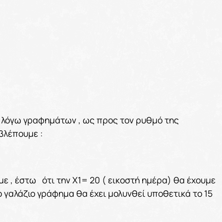
ν λόγω γραφημάτων , ως προς τον ρυθμό της
βλέπουμε :
ε , έστω ότι την X1= 20 ( εικοστή ημέρα) θα έχουμε
γαλάζιο γράφημα θα έχει μολυνθεί υποθετικά το 15