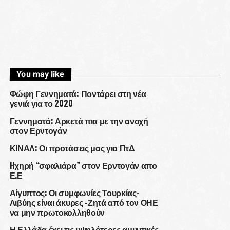
You may like
Φώφη Γεννηματά: Ποντάρει στη νέα
γενιά για το 2020
Γεννηματά: Αρκετά πια με την ανοχή
στον Ερντογάν
ΚΙΝΑΛ: Οι προτάσεις μας για ΠτΔ
Hχηρή “σφαλιάρα” στον Ερντογάν απο
Ε.Ε
Αίγυπτος: Οι συμφωνίες Τουρκίας-
Λιβύης είναι άκυρες -Ζητά από τον ΟΗΕ
να μην πρωτοκολληθούν
Η Ελλάδα έχει τις υψηλότερες αμυντικές