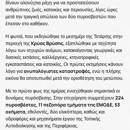
δίνουν ολονύχτια μάχη για να προστατεύσουν
ανθρώπινες ζωές, κατοικίες και περιουσίες, λίγες ώρες
μετά την τραγική απώλεια των δύο πυροσβεστών που
έπεσαν στο καθήκον.
Η φωτιά, που εκδηλώθηκε το μεσημέρι της Τετάρτης στην
περιοχή της
Κρύας Βρύσης
, εξαπλώθηκε με ταχύτητα
λόγω των ισχυρών ανέμων, κατακαίγοντας γεωργικές και
δασικές εκτάσεις, καλλιέργειες, κτηνοτροφικές
εγκαταστάσεις και κατοικίες. Οι πρώτες εκτιμήσεις κάνουν
λόγο για
ανυπολόγιστες καταστροφές
, ενώ η πλήρης
εικόνα θα αποτυπωθεί μετά την οριοθέτηση του μετώπου.
Με το πρώτο φως της ημέρας ενισχύθηκαν σημαντικά οι
δυνάμεις πυρόσβεσης. Στην επιχείρηση συμμετέχουν
224
πυροσβέστες
,
11 πεζοπόρα τμήματα της ΕΜΟΔΕ
,
53
οχήματα
, εθελοντές, δύο ελικόπτερα, καθώς και
υδροφόρες και μηχανήματα έργου της Τοπικής
Αυτοδιοίκησης και της Περιφέρειας.