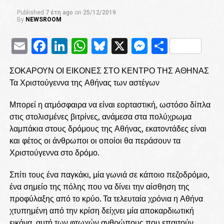
Published
7 έτη ago
on
25/12/2019
By
NEWSROOM
Email
Facebook
LinkedIn
WhatsApp
Bluesky
X
Messenge
Μοιρασ
ΣΟΚΑΡΟΥΝ ΟΙ ΕΙΚΟΝΕΣ ΣΤΟ ΚΕΝΤΡΟ ΤΗΣ ΑΘΗΝΑΣ
Τα Χριστούγεννα της Αθήνας των αστέγων
Μπορεί η ατμόσφαιρα να είναι εορταστική, ωστόσο δίπλα
στις στολισμένες βιτρίνες, ανάμεσα στα πολύχρωμα
λαμπάκια στους δρόμους της Αθήνας, εκατοντάδες είναι
και φέτος οι άνθρωποι οι οποίοι θα περάσουν τα
Χριστούγεννα στο δρόμο.
Σπίτι τους ένα παγκάκι, μία γωνιά σε κάποιο πεζοδρόμιο,
ένα σημείο της πόλης που να δίνει την αίσθηση της
προφύλαξης από το κρύο. Τα τελευταία χρόνια η Αθήνα
χτυπημένη από την κρίση δείχνει μία αποκαρδιωτική
εικόνα, αυτή των φτωχών ανθρώπους που επαιτούν