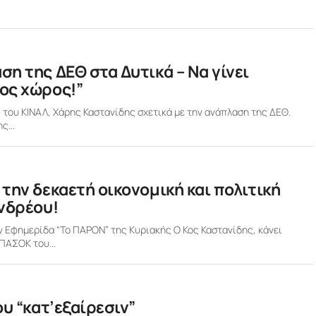
η της ΔΕΘ στα Δυτικά – Να γίνει
ος χώρος!”
 του ΚΙΝΑΛ, Χάρης Καστανίδης σχετικά με την ανάπλαση της ΔΕΘ.
ς...
την δεκαετή οικονομική και πολιτική
νδρέου!
 Εφημερίδα “Το ΠΑΡΟΝ” της Κυριακής Ο Κος Καστανίδης, κάνει
ΠΑΣΟΚ του...
υ “κατ’εξαίρεσιν”