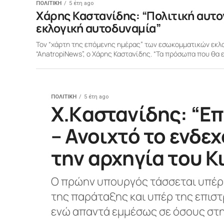
ΠΟΛΙΤΙΚΗ
5 έτη ago
Χάρης Καστανίδης: “Πολιτική αυτο
εκλογική αυτοδυναμία”
Τον “χάρτη της επόμενης ημέρας” των εσωκομματικών εκλο
“AnatropiNews”, o Xάρης Καστανίδης. “Τα πρόσωπα που θα ε
ΠΟΛΙΤΙΚΗ
5 έτη ago
X.Kαστανίδης: “Ε
– Ανοιχτό το ενδε
την αρχηγία του 
Ο πρώην υπουργός τάσσεται υπέρ 
της παράταξης και υπέρ της επισ
ενώ απαντά εμμέσως σε όσους στη.