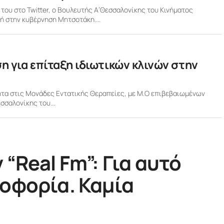
 του στο Twitter, ο Βουλευτής Α’Θεσσαλονίκης του Κινήματος
ή στην κυβέρνηση Μητσοτάκη....
 για επίταξη ιδιωτικών κλινών στην
ητα στις Μονάδες Εντατικής Θεραπείες, με Μ.Ο επιβεβαιωμένων
σσαλονίκης του...
“Real Fm”: Για αυτό
ηοφορία. Καμία