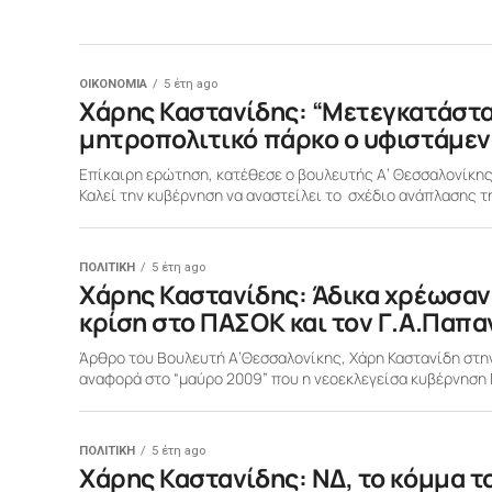
ΟΙΚΟΝΟΜΙΑ
5 έτη ago
Xάρης Καστανίδης: “Μετεγκατάστασ
μητροπολιτικό πάρκο ο υφιστάμεν
Επίκαιρη ερώτηση, κατέθεσε ο βουλευτής Α’ Θεσσαλονίκης
Καλεί την κυβέρνηση να αναστείλει το σχέδιο ανάπλασης τη
ΠΟΛΙΤΙΚΗ
5 έτη ago
Xάρης Καστανίδης: Άδικα χρέωσαν 
κρίση στο ΠΑΣΟΚ και τον Γ.Α.Παπα
Άρθρο του Βουλευτή Α’Θεσσαλονίκης, Χάρη Καστανίδη στην
αναφορά στο “μαύρο 2009” που η νεοεκλεγείσα κυβέρνηση 
ΠΟΛΙΤΙΚΗ
5 έτη ago
Xάρης Καστανίδης: ΝΔ, το κόμμα το