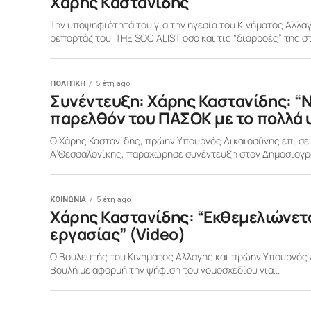
Χάρης Καστανίδης
Την υποψηφιότητά του για την ηγεσία του Κινήματος Αλλα
ρεπορτάζ του THE SOCIALIST οσο και τις “διαρροές” της στ
ΠΟΛΙΤΙΚΗ
5 έτη ago
Συνέντευξη: Χάρης Καστανίδης: “
παρελθόν του ΠΑΣΟΚ με το πολλά 
Ο Χάρης Καστανίδης, πρώην Υπουργός Δικαιοσύνης επί σει
Α’Θεσσαλονίκης, παραχώρησε συνέντευξη στον Δημοσιογράφ
ΚΟΙΝΩΝΙΑ
5 έτη ago
Xάρης Καστανίδης: “Εκθεμελιώνετ
εργασίας” (Video)
Ο Βουλευτής του Κινήματος Αλλαγής και πρώην Υπουργός Δ
Βουλή με αφορμή την ψήφιση του νομοσχεδίου για...