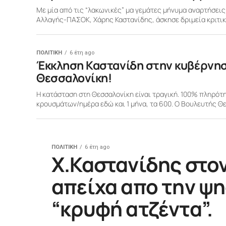
Με μία από τις “λακωνικές” μα γεμάτες μήνυμα αναρτήσεις
Αλλαγής-ΠΑΣΟΚ, Χάρης Καστανίδης, άσκησε δριμεία κριτικ
ΠΟΛΙΤΙΚΗ
6 έτη ago
Έκκληση Καστανίδη στην κυβέρνηση
Θεσσαλονίκη!
Η κατάσταση στη Θεσσαλονίκη είναι τραγική. 100% πληρότ
κρουσμάτων/ημέρα εδώ και 1 μήνα, τα 600. Ο Βουλευτής Θε
ΠΟΛΙΤΙΚΗ
6 έτη ago
Χ.Καστανίδης στον 
απείχα απο την ψ
“κρυφή ατζέντα”.