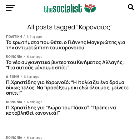
All posts tagged "Κοροναϊος"
ΠΟΛΙΤΙΚΗ
6 έτη ago
Τα ερωτήματα που θέτει ο Γιάννης Μαγκριώτης για
την αντιμετώπιση του κορονοϊού
ΚΟΙΝΩΝΙΑ
6 έτη ago
Το νέο συγκινητικό βίντεο του Κινήματος Αλλαγής :
“Για αυτούς μένουμε σπίτι”
ΔΙΕΘΝΗ
6 έτη ago
Π.Χρηστίδης για Κορωνοϊό: “Η Ιταλία ζει ένα δράμα
δίχως τέλος. Να προσέξουμε κι εδώ όλοι μας, μείνετε
σπίτι!”
ΚΟΙΝΩΝΙΑ
6 έτη ago
Π.Χρηστίδης για “Δώρο του Πάσχα”: “Πρέπει να
καταβληθεί κανονικά!”
ΚΟΙΝΩΝΙΑ
6 έτη ago