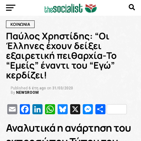
ΚΟΙΝΩΝΙΑ
Παύλος Χρηστίδης: “Οι
Έλληνες έχουν δείξει
εξαιρετική πειθαρχία-Το
“Εμείς” έναντι του “Εγώ”
κερδίζει!
Published
6 έτη ago
on
31/03/2020
By
NEWSROOM
Email
Facebook
LinkedIn
WhatsApp
Bluesky
X
Messenge
Μοιρασ
Αναλυτικά η ανάρτηση του