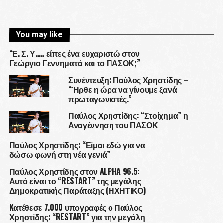
You may like
“Ε. Σ. Υ….. είπες ένα ευχαριστώ στον
Γεώργιο Γεννηματά και το ΠΑΣΟΚ;”
Συνέντευξη: Παύλος Χρηστίδης –
“Ήρθε η ώρα να γίνουμε ξανά
πρωταγωνιστές.”
Παύλος Χρηστίδης: “Στοίχημα” η
Αναγέννηση του ΠΑΣΟΚ
Παύλος Χρηστίδης: “Είμαι εδώ για να
δώσω φωνή στη νέα γενιά”
Παύλος Χρηστίδης στον ALPHA 96.5:
Αυτό είναι το “RESTART” της μεγάλης
Δημοκρατικής Παράταξης (ΗΧΗΤΙΚΟ)
Kατέθεσε 7.000 υπογραφές ο Παύλος
Χρηστίδης: “RESTART” για την μεγάλη