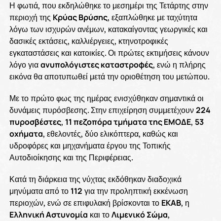
Η φωτιά, που εκδηλώθηκε το μεσημέρι της Τετάρτης στην
περιοχή της
Κρύας Βρύσης
, εξαπλώθηκε με ταχύτητα
λόγω των ισχυρών ανέμων, κατακαίγοντας γεωργικές και
δασικές εκτάσεις, καλλιέργειες, κτηνοτροφικές
εγκαταστάσεις και κατοικίες. Οι πρώτες εκτιμήσεις κάνουν
λόγο για
ανυπολόγιστες καταστροφές
, ενώ η πλήρης
εικόνα θα αποτυπωθεί μετά την οριοθέτηση του μετώπου.
Με το πρώτο φως της ημέρας ενισχύθηκαν σημαντικά οι
δυνάμεις πυρόσβεσης. Στην επιχείρηση συμμετέχουν
224
πυροσβέστες
,
11 πεζοπόρα τμήματα της ΕΜΟΔΕ
,
53
οχήματα
, εθελοντές, δύο ελικόπτερα, καθώς και
υδροφόρες και μηχανήματα έργου της Τοπικής
Αυτοδιοίκησης και της Περιφέρειας.
Κατά τη διάρκεια της νύχτας εκδόθηκαν διαδοχικά
μηνύματα από το
112
για την προληπτική εκκένωση
περιοχών, ενώ σε επιφυλακή βρίσκονται το
ΕΚΑΒ
, η
Ελληνική Αστυνομία
και το
Λιμενικό Σώμα
,