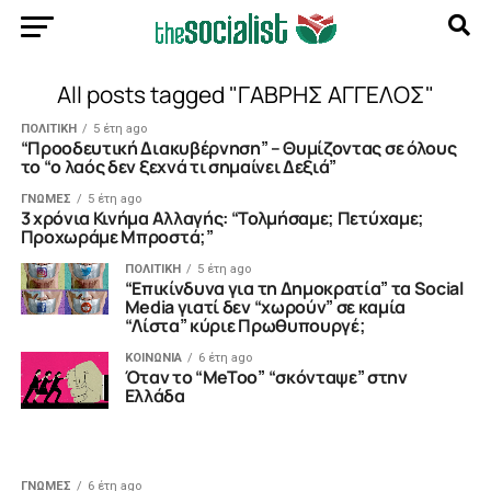
All posts tagged "ΓΑΒΡΗΣ ΑΓΓΕΛΟΣ"
ΠΟΛΙΤΙΚΗ
5 έτη ago
“Προοδευτική Διακυβέρνηση” – Θυμίζοντας σε όλους
το “ο λαός δεν ξεχνά τι σημαίνει Δεξιά”
ΓΝΩΜΕΣ
5 έτη ago
3 χρόνια Κινήμα Αλλαγής: “Τολμήσαμε; Πετύχαμε;
Προχωράμε Μπροστά;”
ΠΟΛΙΤΙΚΗ
5 έτη ago
“Επικίνδυνα για τη Δημοκρατία” τα Social
Media γιατί δεν “χωρούν” σε καμία
“Λίστα” κύριε Πρωθυπουργέ;
ΚΟΙΝΩΝΙΑ
6 έτη ago
Όταν το “MeToo” “σκόνταψε” στην
Ελλάδα
ΓΝΩΜΕΣ
6 έτη ago