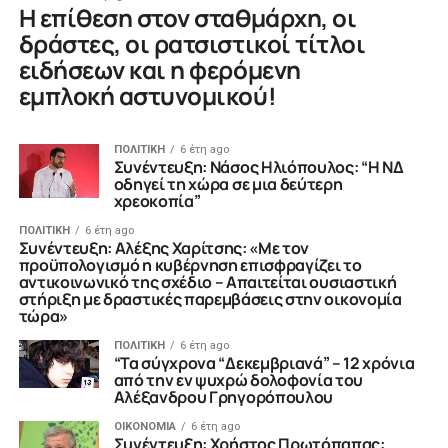
Η επίθεση στον σταθμάρχη, οι
δράστες, οι ρατσιστικοί τίτλοι
ειδήσεων και η φερόμενη
εμπλοκή αστυνομικού!
ΠΟΛΙΤΙΚΗ
6 έτη ago
Συνέντευξη: Νάσος Ηλιόπουλος: “Η ΝΔ
οδηγεί τη χώρα σε μια δεύτερη
χρεοκοπία”
ΠΟΛΙΤΙΚΗ
6 έτη ago
Συνέντευξη: Αλέξης Χαρίτσης: «Με τον
προϋπολογισμό η κυβέρνηση επισφραγίζει το
αντικοινωνικό της σχέδιο – Απαιτείται ουσιαστική
στήριξη με δραστικές παρεμβάσεις στην οικονομία
τώρα»
ΠΟΛΙΤΙΚΗ
6 έτη ago
“Τα σύγχρονα “Δεκεμβριανά” – 12 χρόνια
από την εν ψυχρώ δολοφονία του
Αλέξανδρου Γρηγορόπουλου
ΟΙΚΟΝΟΜΙΑ
6 έτη ago
Συνέντευξη: Χρήστος Πρωτόπαπας: