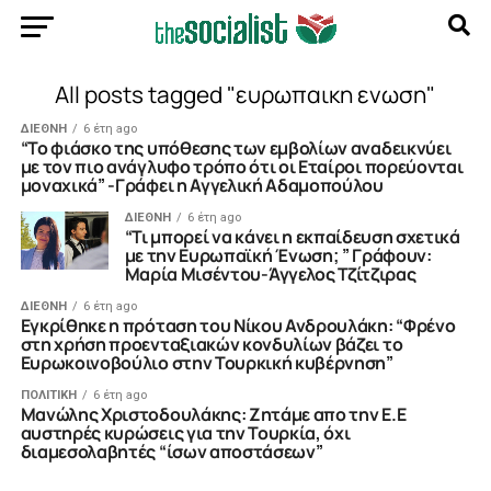
All posts tagged "ευρωπαικη ενωση"
ΔΙΕΘΝΗ
6 έτη ago
“Το φιάσκο της υπόθεσης των εμβολίων αναδεικνύει
με τον πιο ανάγλυφο τρόπο ότι οι Εταίροι πορεύονται
μοναχικά” -Γράφει η Αγγελική Αδαμοπούλου
ΔΙΕΘΝΗ
6 έτη ago
“Τι μπορεί να κάνει η εκπαίδευση σχετικά
με την Ευρωπαϊκή Ένωση; ” Γράφουν:
Μαρία Μισέντου-Άγγελος Τζίτζιρας
ΔΙΕΘΝΗ
6 έτη ago
Eγκρίθηκε η πρόταση του Νίκου Ανδρουλάκη: “Φρένο
στη χρήση προενταξιακών κονδυλίων βάζει το
Ευρωκοινοβούλιο στην Τουρκική κυβέρνηση”
ΠΟΛΙΤΙΚΗ
6 έτη ago
Μανώλης Χριστοδουλάκης: Ζητάμε απο την Ε.Ε
αυστηρές κυρώσεις για την Τουρκία, όχι
διαμεσολαβητές “ίσων αποστάσεων”