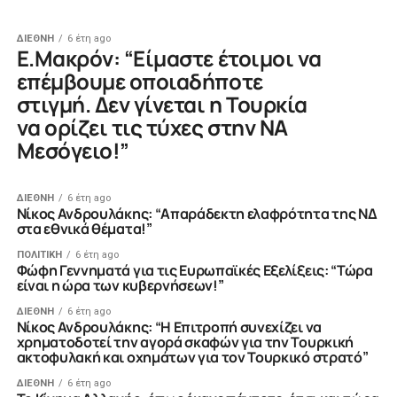
ΔΙΕΘΝΗ
6 έτη ago
Ε.Μακρόν: “Είμαστε έτοιμοι να
επέμβουμε οποιαδήποτε
στιγμή. Δεν γίνεται η Τουρκία
να ορίζει τις τύχες στην ΝΑ
Μεσόγειο!”
ΔΙΕΘΝΗ
6 έτη ago
Νίκος Ανδρουλάκης: “Απαράδεκτη ελαφρότητα της ΝΔ
στα εθνικά θέματα!”
ΠΟΛΙΤΙΚΗ
6 έτη ago
Φώφη Γεννηματά για τις Ευρωπαϊκές Εξελίξεις: “Τώρα
είναι η ώρα των κυβερνήσεων!”
ΔΙΕΘΝΗ
6 έτη ago
Νίκος Ανδρουλάκης: “Η Επιτροπή συνεχίζει να
χρηματοδοτεί την αγορά σκαφών για την Τουρκική
ακτοφυλακή και οχημάτων για τον Τουρκικό στρατό”
ΔΙΕΘΝΗ
6 έτη ago