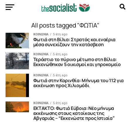
All posts tagged "ΦΩΤΙΑ"
ΚΟΙΝΩΝΙΑ
5 έτη ago
Φωτιά στη Βίλια: Στρατός και εναέρια
μέσα συνεχίζουν την κατάσβεση
ΚΟΙΝΩΝΙΑ
5 έτη ago
Τεράστιο το πύρινο μέτωπο στη Βίλια:
Εκκενώθηκαν 5 οικισμοί και γηροκομείο
ΚΟΙΝΩΝΙΑ
5 έτη ago
Φωτιά στην Κορινθία: Μήνυμα του 112 για
εκκένωση προς Χιλιομόδι
ΚΟΙΝΩΝΙΑ
5 έτη ago
ΕΚΤΑΚΤΟ: Φωτιά Εύβοια: Νέο μήνυμα
εκκένωσης στους κατοίκους της
Αβγαριάς – “Εκκενώστε προς Ιστιαία”