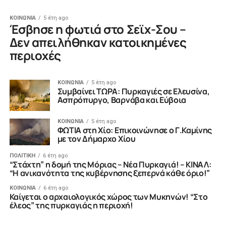
ΚΟΙΝΩΝΙΑ
5 έτη ago
Έσβησε η φωτιά στο Σεϊχ-Σου –
Δεν απειλήθηκαν κατοικημένες
περιοχές
ΚΟΙΝΩΝΙΑ
5 έτη ago
Συμβαίνει ΤΩΡΑ: Πυρκαγιές σε Ελευσίνα,
Ασπρόπυργο, Βαρνάβα και Εύβοια
ΚΟΙΝΩΝΙΑ
5 έτη ago
ΦΩΤΙΑ στη Χίο: Επικοινώνησε ο Γ.Καμίνης
με τον Δήμαρχο Χίου
ΠΟΛΙΤΙΚΗ
6 έτη ago
“Στάχτη” η δομή της Μόριας – Νέα Πυρκαγιά! – ΚΙΝΑΛ:
“Η ανικανότητα της κυβέρνησης ξεπερνά κάθε όριο!”
ΚΟΙΝΩΝΙΑ
6 έτη ago
Καίγεται ο αρχαιολογικός χώρος των Μυκηνών! “Στο
έλεος” της πυρκαγιάς η περιοχή!