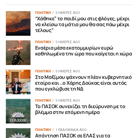
ΠΟΛΙΤΙΚΗ
5 ΗΜΈΡΕΣ AGO
“Χάθηκε” το παιδί μου στις φλόγες, μέχρι
να κλείσω τα μάτια μου θα σας πάω μέχρι
τέλους”
ΠΟΛΙΤΙΚΗ
5 ΗΜΈΡΕΣ AGO
Εναέρια μέσα εκατομμυρίων ευρώ
καθηλωμένα την ώρα που καίγεται η χώρα
ΠΟΛΙΤΙΚΗ
5 ΗΜΈΡΕΣ AGO
Στο Μαξίμου ψάχνουν πλέον κυβερνητικό
εταίρο και ..ο Χάρης Δούκας είναι αυτός
που εγκλώβισε τη ΝΔ
ΠΟΛΙΤΙΚΗ
5 ΗΜΈΡΕΣ AGO
Το ΠΑΣΟΚ συνεχίζει τη διεύρυνση με το
βλέμμα στην επόμενη ημέρα
ΠΟΛΙΤΙΚΗ
1 ΕΒΔΟΜΆΔΑ AGO
Απάντηση ΠΑΣΟΚ σε ΕΛΑΣ για τα