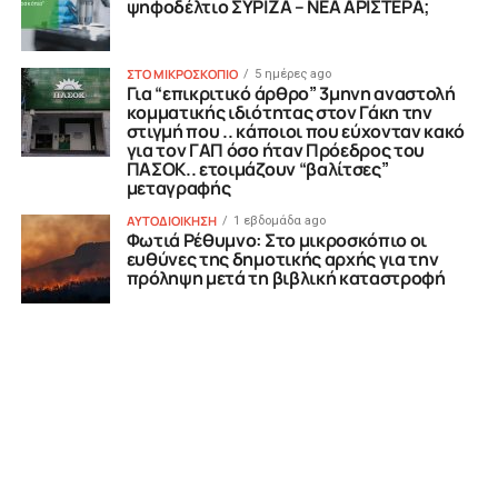
ψηφοδέλτιο ΣΥΡΙΖΑ – ΝΕΑ ΑΡΙΣΤΕΡΑ;
ΣΤΟ ΜΙΚΡΟΣΚΟΠΙΟ
5 ημέρες ago
Για “επικριτικό άρθρο” 3μηνη αναστολή
κομματικής ιδιότητας στον Γάκη την
στιγμή που .. κάποιοι που εύχονταν κακό
για τον ΓΑΠ όσο ήταν Πρόεδρος του
ΠΑΣΟΚ.. ετοιμάζουν “βαλίτσες”
μεταγραφής
ΑΥΤΟΔΙΟΙΚΗΣΗ
1 εβδομάδα ago
Φωτιά Ρέθυμνο: Στο μικροσκόπιο οι
ευθύνες της δημοτικής αρχής για την
πρόληψη μετά τη βιβλική καταστροφή