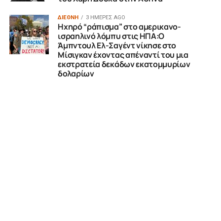
ΔΙΕΘΝΗ
3 ΗΜΈΡΕΣ AGO
Ηχηρό “ράπισμα” στο αμερικανο-
ισραηλινό λόμπυ στις ΗΠΑ:Ο
Άμπντουλ Ελ-Σαγέντ νίκησε στο
Μίσιγκαν έχοντας απέναντί του μια
εκστρατεία δεκάδων εκατομμυρίων
δολαρίων