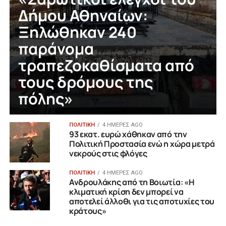
Δήμου Αθηναίων:
Ξηλώθηκαν 240
παράνομα
τραπεζοκαθίσματα από
τους δρόμους της
πόλης»
ΠΟΛΙΤΙΚΗ
4 ΗΜΈΡΕΣ AGO
93 εκατ. ευρώ χάθηκαν από την
Πολιτική Προστασία ενώ η χώρα μετρά
νεκρούς στις φλόγες
ΠΟΛΙΤΙΚΗ
4 ΗΜΈΡΕΣ AGO
Ανδρουλάκης από τη Βοιωτία: «Η
κλιματική κρίση δεν μπορεί να
αποτελεί άλλοθι για τις αποτυχίες του
κράτους»