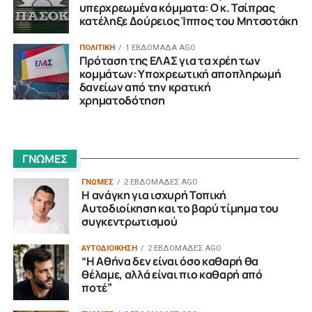
υπερχρεωμένα κόμματα: Ο κ. Τσίπρας
κατέληξε Δούρειος Ίππος του Μητσοτάκη
ΠΟΛΙΤΙΚΗ
1 ΕΒΔΟΜΆΔΑ AGO
Πρόταση της ΕΛΑΣ για τα χρέη των
κομμάτων: Υποχρεωτική αποπληρωμή
δανείων από την κρατική
χρηματοδότηση
ΓΝΩΜΕΣ
ΓΝΩΜΕΣ
2 ΕΒΔΟΜΆΔΕΣ AGO
Η ανάγκη για ισχυρή Τοπική
Αυτοδιοίκηση και το βαρύ τίμημα του
συγκεντρωτισμού
ΑΥΤΟΔΙΟΙΚΗΣΗ
2 ΕΒΔΟΜΆΔΕΣ AGO
“H Αθήνα δεν είναι όσο καθαρή θα
θέλαμε, αλλά είναι πιο καθαρή από
ποτέ”