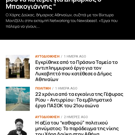
Μπακογιάννης “
Ο Χάρης Δούκας, δήμαρχος Αθηναίων, συζητά με τον Βίκτωρα
Μοντζέλλι στην εκπομπή Networking του Newsbeast. «Έργα που
πάλεψα να γίνουν,...
ΑΥΤΟΔΙΟΙΚΗΣΗ
1 ΗΜΈΡΑ AGO
Εγκρίθηκε από το Πράσινο Ταμείο το
αντιπλημμυρικό έργο για τον
Λυκαβηττό που κατέθεσε ο Δήμος
Αθηναίων
ΠΟΛΙΤΙΚΗ
1 ΗΜΈΡΑ AGO
22 χρόνια από τα εγκαίνια της Γέφυρας
Ρίου – Αντιρρίου : Το εμβληματικό
έργο ΠΑΣΟΚ του 21ου αιώνα
ΑΥΤΟΔΙΟΙΚΗΣΗ
2 ΗΜΈΡΕΣ AGO
Η αξία του “καθαρού” πολιτικού
μηνύματος: Το παράδειγμα της νίκης
του Χάρη Δούκα στην Αθήνα