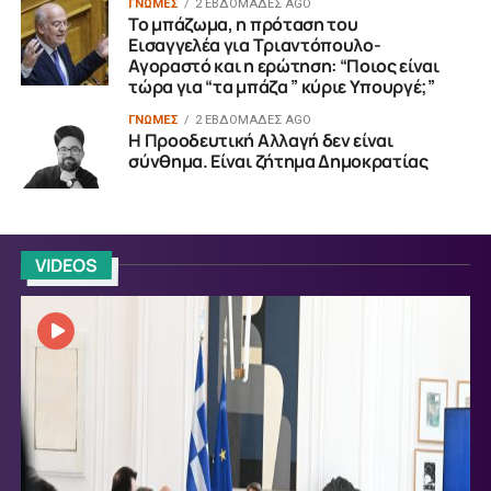
ΓΝΩΜΕΣ
2 ΕΒΔΟΜΆΔΕΣ AGO
Το μπάζωμα, η πρόταση του
Εισαγγελέα για Τριαντόπουλο-
Αγοραστό και η ερώτηση: “Ποιος είναι
τώρα για “τα μπάζα ” κύριε Υπουργέ;”
ΓΝΩΜΕΣ
2 ΕΒΔΟΜΆΔΕΣ AGO
Η Προοδευτική Αλλαγή δεν είναι
σύνθημα. Είναι ζήτημα Δημοκρατίας
VIDEOS