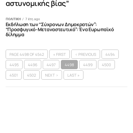
αστυνομικής βίας”
ΠΟΛΙΤΙΚΗ
7 έτη ago
Εκδήλωση των “Σύχρονων Δημοκρατών”:
“Προσφυγικό-Μεταναστευτικό”: Ένα Ευρωπαϊκό
δίλημμα
PAGE 4498 OF 4542
« FIRST
‹ PREVIOUS
4494
4495
4496
4497
4498
4499
4500
4501
4502
NEXT ›
LAST »