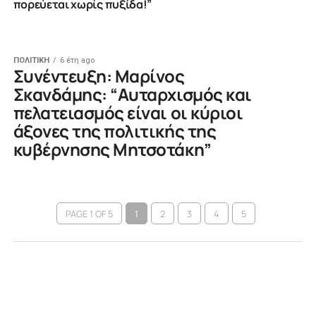
πορεύεται χωρίς πυξίδα!”
ΠΟΛΙΤΙΚΗ
6 έτη ago
Συνέντευξη: Μαρίνος
Σκανδάμης: “Αυταρχισμός και
πελατειασμός είναι οι κύριοι
άξονες της πολιτικής της
κυβέρνησης Μητσοτάκη”
PAGE 1 OF 5
1
2
3
4
5