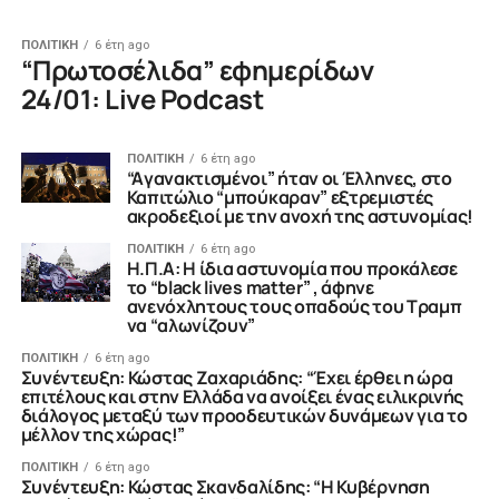
ΠΟΛΙΤΙΚΗ
6 έτη ago
“Πρωτοσέλιδα” εφημερίδων
24/01: Live Podcast
ΠΟΛΙΤΙΚΗ
6 έτη ago
“Aγανακτισμένοι” ήταν οι Έλληνες, στο
Καπιτώλιο “μπούκαραν” εξτρεμιστές
ακροδεξιοί με την ανοχή της αστυνομίας!
ΠΟΛΙΤΙΚΗ
6 έτη ago
Η.Π.Α: Η ίδια αστυνομία που προκάλεσε
το “black lives matter” , άφηνε
ανενόχλητους τους οπαδούς του Τραμπ
να “αλωνίζουν”
ΠΟΛΙΤΙΚΗ
6 έτη ago
Συνέντευξη: Κώστας Ζαχαριάδης: “Έχει έρθει η ώρα
επιτέλους και στην Ελλάδα να ανοίξει ένας ειλικρινής
διάλογος μεταξύ των προοδευτικών δυνάμεων για το
μέλλον της χώρας!”
ΠΟΛΙΤΙΚΗ
6 έτη ago
Συνέντευξη: Κώστας Σκανδαλίδης: “Η Κυβέρνηση