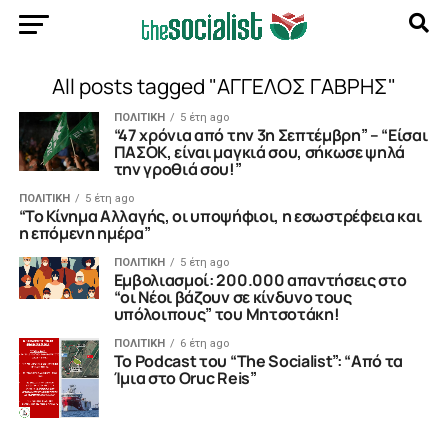
All posts tagged "ΑΓΓΕΛΟΣ ΓΑΒΡΗΣ"
ΠΟΛΙΤΙΚΗ
5 έτη ago
“47 χρόνια από την 3η Σεπτέμβρη” – “Είσαι
ΠΑΣΟΚ, είναι μαγκιά σου, σήκωσε ψηλά
την γροθιά σου!”
ΠΟΛΙΤΙΚΗ
5 έτη ago
“Το Κίνημα Αλλαγής, οι υποψήφιοι, η εσωστρέφεια και
η επόμενη ημέρα”
ΠΟΛΙΤΙΚΗ
5 έτη ago
Εμβολιασμοί: 200.000 απαντήσεις στο
“οι Νέοι βάζουν σε κίνδυνο τους
υπόλοιπους” του Μητσοτάκη!
ΠΟΛΙΤΙΚΗ
6 έτη ago
To Podcast του “The Socialist”: “Από τα
Ίμια στο Oruc Reis”