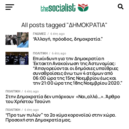
All posts tagged "ΔΗΜΟΚΡΑΤΙΑ"
ΓΝΩΜΕΣ
6 έτη ago
“Aλλαγή, πρόοδος, δημοκρατία.”
ΠΟΛΙΤΙΚΗ
6 έτη ago
Eπικίνδυνη για την Δημοκρατία η
Έκτακτη Ανακοίνωση της Αστυνομίας:
“Απαγορεύονται οι δημόσιες υπαίθριες
συναθροίσεις άνω των 4 ατόμων από
06:00 ώρα της 15ης Νοεμβρίου έως και
την 21:00 ώρα της 18ης Νοεμβρίου 2020.”
ΠΟΛΙΤΙΚΗ
6 έτη ago
Στην Δημοκρατία δεν υπάρχουν «Ναι,αλλά…». Άρθρο
του Χρήστου Τσούνη
ΠΟΛΙΤΙΚΗ
6 έτη ago
“Προ των πυλών” το 2ο κύμα κορονοϊού στην χώρα.
Προσοχή στη Δημοκρατία μας.