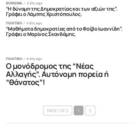
ΚΟΙΝΩΝΙΑ
6 έτη ago
“Η δύναμη της Δημοκρατίας και των αξιών της”.
Γράφει ο Λάμπης Χριστόπουλος.
ΠΟΛΙΤΙΚΗ
6 έτη ago
“Mαθήματα δημοκρατίας από το Φοίβο Ιωαννίδη”.
Γράφει ο Μαρίνος Σκανδάμης.
ΠΟΛΙΤΙΚΗ
6 έτη ago
Ο μονόδρομος της “Νέας
Αλλαγής”. Αυτόνομη πορεία ή
“θάνατος”!
PAGE 1 OF 2
1
2