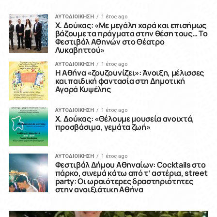
ΑΥΤΟΔΙΟΙΚΗΣΗ
1 έτος ago
Χ. Δούκας: «Με μεγάλη χαρά και επισήμως
βάζουμε τα πράγματα στην θέση τους… Το
Φεστιβάλ Αθηνών στο Θέατρο
Λυκαβηττού»
ΑΥΤΟΔΙΟΙΚΗΣΗ
1 έτος ago
Η Αθήνα «ζουζουνίζει»: Άνοιξη, μέλισσες
και παιδική φαντασία στη Δημοτική
Αγορά Κυψέλης
ΑΥΤΟΔΙΟΙΚΗΣΗ
1 έτος ago
Χ. Δούκας: «Θέλουμε μουσεία ανοιχτά,
προσβάσιμα, γεμάτα ζωή»
ΑΥΤΟΔΙΟΙΚΗΣΗ
1 έτος ago
Φεστιβάλ Δήμου Αθηναίων: Cocktails στο
πάρκο, σινεμά κάτω από τ’ αστέρια, street
party: Οι ωραιότερες δραστηριότητες
στην ανοιξιάτικη Αθήνα