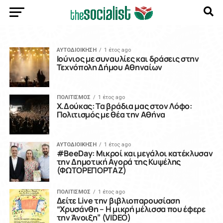
ΑΥΤΟΔΙΟΙΚΗΣΗ
1 έτος ago
Ιούνιος με συναυλίες και δράσεις στην
Τεχνόπολη Δήμου Αθηναίων
ΠΟΛΙΤΙΣΜΟΣ
1 έτος ago
Χ.Δούκας: Τα βράδια μας στον Λόφο:
Πολιτισμός με θέα την Αθήνα
ΑΥΤΟΔΙΟΙΚΗΣΗ
1 έτος ago
#BeeDay: Μικροί και μεγάλοι κατέκλυσαν
την Δημοτική Αγορά της Κυψέλης
(ΦΩΤΟΡΕΠΟΡΤΑΖ)
ΠΟΛΙΤΙΣΜΟΣ
1 έτος ago
Δείτε Live την βιβλιοπαρουσίαση
“Χρυσάνθη – Η μικρή μέλισσα που έφερε
την Άνοιξη” (VIDEO)