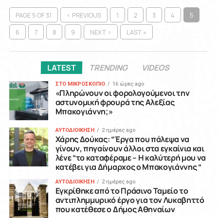
PAGE 5 OF 31
‹ PREVIOUS
1
2
3
4
5
6
7
8
9
NEXT ›
LAST »
LATEST
TRENDING
VIDEOS
ΣΤΟ ΜΙΚΡΟΣΚΟΠΙΟ
16 ώρες ago
«Πληρώνουν οι φορολογούμενοι την
αστυνομική φρουρά της Αλεξίας
Μπακογιάννη;»
ΑΥΤΟΔΙΟΙΚΗΣΗ
2 ημέρες ago
Χάρης Δούκας: “Έργα που πάλεψα να
γίνουν, πηγαίνουν άλλοι στα εγκαίνια και
λένε “το καταφέραμε – Η καλύτερή μου να
κατέβει για Δήμαρχος ο Μπακογιάννης “
ΑΥΤΟΔΙΟΙΚΗΣΗ
2 ημέρες ago
Εγκρίθηκε από το Πράσινο Ταμείο το
αντιπλημμυρικό έργο για τον Λυκαβηττό
που κατέθεσε ο Δήμος Αθηναίων