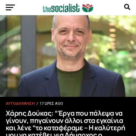
ΑΥΤΟΔΙΟΙΚΗΣΗ
17 ΏΡΕΣ AGO
Χάρης Δούκας: “Έργα που πάλεψα να
γίνουν, πηγαίνουν άλλοι στα εγκαίνια
και λένε “το καταφέραμε – Η καλύτερή
μου να κατέβει για Δήμαρχος ο