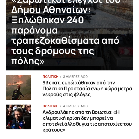
Δήμου Αθηναίων:
Ξηλώθηκαν 240
παράνομα
τραπεζοκαθίσματα από
τους δρόμους της
πόλης»
ΠΟΛΙΤΙΚΗ
3 ΗΜΈΡΕΣ AGO
93 εκατ. ευρώ χάθηκαν από την
Πολιτική Προστασία ενώ η χώρα μετρά
νεκρούς στις φλόγες
ΠΟΛΙΤΙΚΗ
4 ΗΜΈΡΕΣ AGO
Ανδρουλάκης από τη Βοιωτία: «Η
κλιματική κρίση δεν μπορεί να
αποτελεί άλλοθι για τις αποτυχίες του
κράτους»