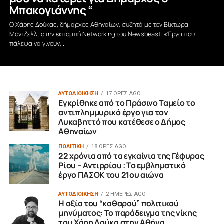
Μπακογιάννης “
Ο Χάρης Δούκας, δήμαρχος Αθηναίων, συζητά με τον Βίκτωρα
Μοντζέλλι στην εκπομπή Networking του Newsbeast. «Έργα που
πάλεψα να γίνουν,...
ΑΥΤΟΔΙΟΙΚΗΣΗ
17 ΏΡΕΣ AGO
Εγκρίθηκε από το Πράσινο Ταμείο το
αντιπλημμυρικό έργο για τον
Λυκαβηττό που κατέθεσε ο Δήμος
Αθηναίων
ΠΟΛΙΤΙΚΗ
18 ΏΡΕΣ AGO
22 χρόνια από τα εγκαίνια της Γέφυρας
Ρίου – Αντιρρίου : Το εμβληματικό
έργο ΠΑΣΟΚ του 21ου αιώνα
ΑΥΤΟΔΙΟΙΚΗΣΗ
2 ΗΜΈΡΕΣ AGO
Η αξία του “καθαρού” πολιτικού
μηνύματος: Το παράδειγμα της νίκης
του Χάρη Δούκα στην Αθήνα