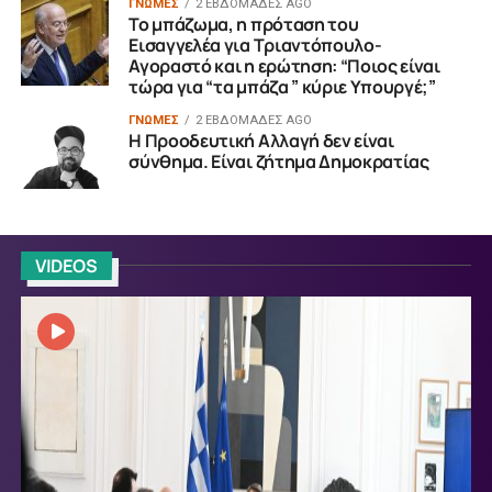
ΓΝΩΜΕΣ
2 ΕΒΔΟΜΆΔΕΣ AGO
Το μπάζωμα, η πρόταση του
Εισαγγελέα για Τριαντόπουλο-
Αγοραστό και η ερώτηση: “Ποιος είναι
τώρα για “τα μπάζα ” κύριε Υπουργέ;”
ΓΝΩΜΕΣ
2 ΕΒΔΟΜΆΔΕΣ AGO
Η Προοδευτική Αλλαγή δεν είναι
σύνθημα. Είναι ζήτημα Δημοκρατίας
VIDEOS