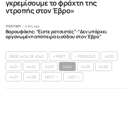
γκρεμίσουμε το φράχτη της
ντροπής στον Έβρο»
ΠΟΛΙΤΙΚΗ
6 έτη ago
Βαρουφάκης: “Είστε ρατσιστές”-“Δεν υπάρχει
οργανωμένη απόπειρα εισόδου στον Έβρο”
PAGE 4424 OF 4542
« FIRST
‹ PREVIOUS
4420
4421
4422
4423
4424
4425
4426
4427
4428
NEXT ›
LAST »