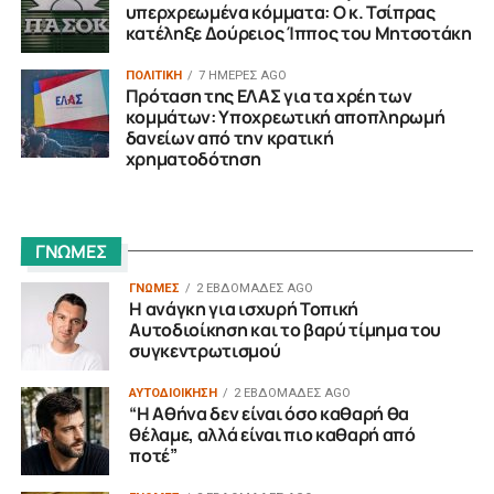
υπερχρεωμένα κόμματα: Ο κ. Τσίπρας
κατέληξε Δούρειος Ίππος του Μητσοτάκη
ΠΟΛΙΤΙΚΗ
7 ΗΜΈΡΕΣ AGO
Πρόταση της ΕΛΑΣ για τα χρέη των
κομμάτων: Υποχρεωτική αποπληρωμή
δανείων από την κρατική
χρηματοδότηση
ΓΝΩΜΕΣ
ΓΝΩΜΕΣ
2 ΕΒΔΟΜΆΔΕΣ AGO
Η ανάγκη για ισχυρή Τοπική
Αυτοδιοίκηση και το βαρύ τίμημα του
συγκεντρωτισμού
ΑΥΤΟΔΙΟΙΚΗΣΗ
2 ΕΒΔΟΜΆΔΕΣ AGO
“H Αθήνα δεν είναι όσο καθαρή θα
θέλαμε, αλλά είναι πιο καθαρή από
ποτέ”