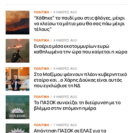
ΠΟΛΙΤΙΚΗ
4 ΗΜΈΡΕΣ AGO
“Χάθηκε” το παιδί μου στις φλόγες, μέχρι
να κλείσω τα μάτια μου θα σας πάω μέχρι
τέλους”
ΠΟΛΙΤΙΚΗ
4 ΗΜΈΡΕΣ AGO
Εναέρια μέσα εκατομμυρίων ευρώ
καθηλωμένα την ώρα που καίγεται η χώρα
ΠΟΛΙΤΙΚΗ
4 ΗΜΈΡΕΣ AGO
Στο Μαξίμου ψάχνουν πλέον κυβερνητικό
εταίρο και ..ο Χάρης Δούκας είναι αυτός
που εγκλώβισε τη ΝΔ
ΠΟΛΙΤΙΚΗ
4 ΗΜΈΡΕΣ AGO
Το ΠΑΣΟΚ συνεχίζει τη διεύρυνση με το
βλέμμα στην επόμενη ημέρα
ΠΟΛΙΤΙΚΗ
7 ΗΜΈΡΕΣ AGO
Απάντηση ΠΑΣΟΚ σε ΕΛΑΣ για τα