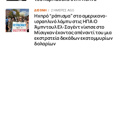
ΔΙΕΘΝΗ
2 ΗΜΈΡΕΣ AGO
Ηχηρό “ράπισμα” στο αμερικανο-
ισραηλινό λόμπυ στις ΗΠΑ:Ο
Άμπντουλ Ελ-Σαγέντ νίκησε στο
Μίσιγκαν έχοντας απέναντί του μια
εκστρατεία δεκάδων εκατομμυρίων
δολαρίων