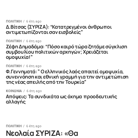
ΠΟΛΙΤΙΚΗ
6 έτη ago
Δ.Βίτσας (ΣΥΡΙΖΑ): “Κατατρεγμένοι άνθρωποι
αντιμετωπίζονται σαν εισβολείς”
ΠΟΛΙΤΙΚΗ
6 έτη ago
Zέφη Δημαδάμα: “Πόσο καιρό τώρα ζητάμε σύγκλιση
συμβουλίου πολιτικών αρχηγών; Χρειάζεται
ομοψυχία!”
ΠΟΛΙΤΙΚΗ
6 έτη ago
Φ.Γεννηματά: ” Ο ελληνικός λαός απαιτεί ομοψυχία,
συνεννόηση και εθνική γραμμή για την αντιμετώπιση
της νέας απειλής από την Τουρκία”
ΚΟΙΝΩΝΙΑ
6 έτη ago
Aπόψεις: Τα συνδικάτα ως όχημα προοδευτικής
αλλαγής
ΠΟΛΙΤΙΚΗ
6 έτη ago
Νεολαία ΣΥΡΙΖΑ: «Θα